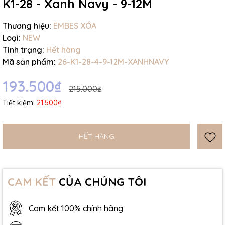
K1-28 - Xanh Navy - 9-12M
Thương hiệu:
EMBES XÓA
Loại:
NEW
Tình trạng:
Hết hàng
Mã sản phẩm:
26-K1-28-4-9-12M-XANHNAVY
193.500₫
215.000₫
Tiết kiệm:
21.500₫
HẾT HÀNG
CAM KẾT
CỦA CHÚNG TÔI
Cam kết 100% chính hãng