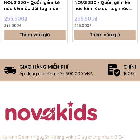
NOUS S30 - Quần yếm kẻ
NOUS S30 - Quần yếm kẻ
nâu kèm áo dài tay màu
nâu kèm áo dài tay màu
trắng - 3-6M - SS26.T5C
trắng - 6-9M - SS26.T5C
255.500₫
255.500₫
365.000₫
365.000₫
Thêm vào giỏ
Thêm vào giỏ
GIAO HÀNG MIỄN PHÍ
CHÍNH
Áp dụng cho đơn trên 500.000 VNĐ
100% s
Hộ Kinh Doanh Nguyễn Hoàng Anh ( GIấy chứng nhận: 01D-