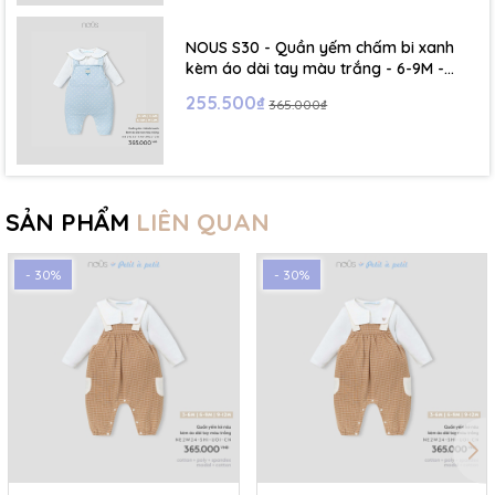
NOUS S30 - Quần yếm chấm bi xanh
kèm áo dài tay màu trắng - 6-9M -
SS26.T5C
255.500₫
365.000₫
SẢN PHẨM
LIÊN QUAN
- 30%
- 30%