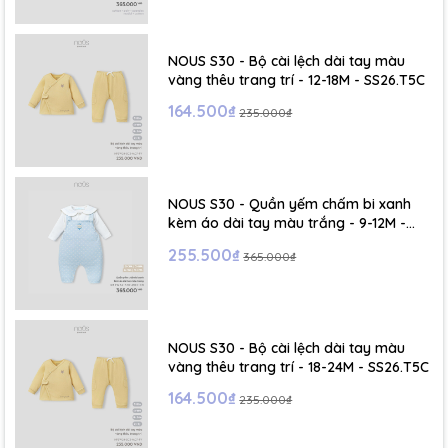
NOUS S30 - Bộ cài lệch dài tay màu
vàng thêu trang trí - 12-18M - SS26.T5C
164.500₫
235.000₫
NOUS S30 - Quần yếm chấm bi xanh
kèm áo dài tay màu trắng - 9-12M -
SS26.T5C
255.500₫
365.000₫
NOUS S30 - Bộ cài lệch dài tay màu
vàng thêu trang trí - 18-24M - SS26.T5C
164.500₫
235.000₫