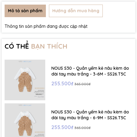
Mô tả sản phẩm
Hướng dẫn mua hàng
Thông tin sản phẩm đang được cập nhật
CÓ THỂ
BẠN THÍCH
NOUS S30 - Quần yếm kẻ nâu kèm áo
dài tay màu trắng - 3-6M - SS26.T5C
255.500₫
365.000₫
NOUS S30 - Quần yếm kẻ nâu kèm áo
dài tay màu trắng - 6-9M - SS26.T5C
255.500₫
365.000₫