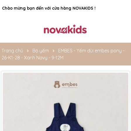
Rất nhiều ưu đãi và chương trình khuyến mãi đang chờ đợi
bạn
Trang chủ
Bộ yếm
EMBES - Yếm đùi embes pony -
26-K1-28 - Xanh Navy - 9-12M