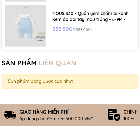
NOUS S30 - Quần yếm chấm bi xanh
kèm áo dài tay màu trắng - 6-9M -
SS26.T5C
255.500₫
365.000₫
SẢN PHẨM
LIÊN QUAN
Sản phẩm đang được cập nhật.
GIAO HÀNG MIỄN PHÍ
CHÍNH
Áp dụng cho đơn trên 500.000 VNĐ
100% s