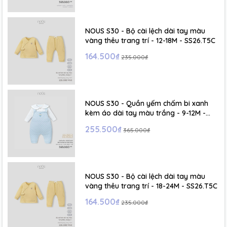
NOUS S30 - Bộ cài lệch dài tay màu
vàng thêu trang trí - 12-18M - SS26.T5C
164.500₫
235.000₫
NOUS S30 - Quần yếm chấm bi xanh
kèm áo dài tay màu trắng - 9-12M -
SS26.T5C
255.500₫
365.000₫
NOUS S30 - Bộ cài lệch dài tay màu
vàng thêu trang trí - 18-24M - SS26.T5C
164.500₫
235.000₫