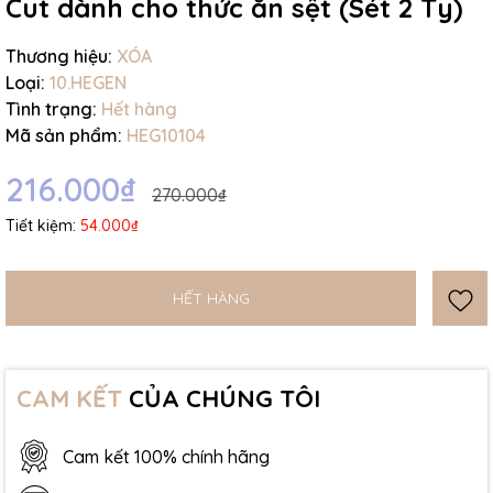
Cut dành cho thức ăn sệt (Sét 2 Ty)
Thương hiệu:
XÓA
Loại:
10.HEGEN
Tình trạng:
Hết hàng
Mã sản phẩm:
HEG10104
216.000₫
270.000₫
Tiết kiệm:
54.000₫
HẾT HÀNG
CAM KẾT
CỦA CHÚNG TÔI
Cam kết 100% chính hãng