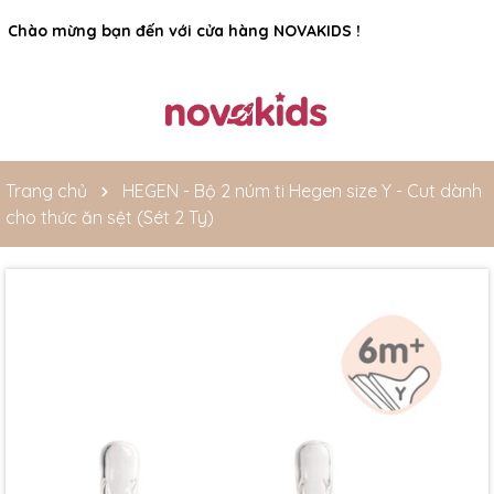
Rất nhiều ưu đãi và chương trình khuyến mãi đang chờ đợi
Chào mừng bạn đến với cửa hàng NOVAKIDS !
bạn
Trang chủ
HEGEN - Bộ 2 núm ti Hegen size Y - Cut dành
cho thức ăn sệt (Sét 2 Ty)