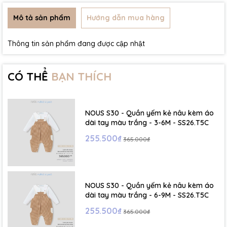
Mô tả sản phẩm
Hướng dẫn mua hàng
Thông tin sản phẩm đang được cập nhật
CÓ THỂ
BẠN THÍCH
NOUS S30 - Quần yếm kẻ nâu kèm áo
dài tay màu trắng - 3-6M - SS26.T5C
255.500₫
365.000₫
NOUS S30 - Quần yếm kẻ nâu kèm áo
dài tay màu trắng - 6-9M - SS26.T5C
255.500₫
365.000₫