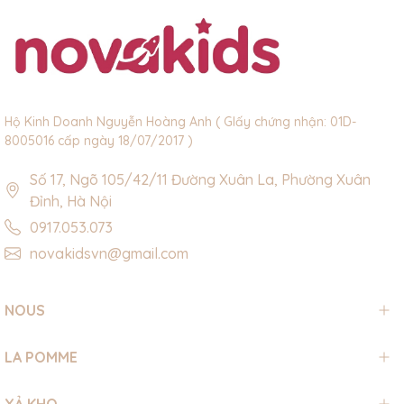
Hộ Kinh Doanh Nguyễn Hoàng Anh ( GIấy chứng nhận: 01D-
8005016 cấp ngày 18/07/2017 )
Số 17, Ngõ 105/42/11 Đường Xuân La, Phường Xuân
Đỉnh, Hà Nội
0917.053.073
novakidsvn@gmail.com
NOUS
LA POMME
XẢ KHO