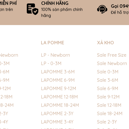
IỄN PHÍ
CHÍNH HÃNG
Gọi 094
ơn trên
100% sản phẩm chính
Để hỗ tr
hãng
LA POMME
XẢ KHO
Newborn
LP - Newborn
Sale Free Size
0-3M
LP - 0-3M
Sale Newborn
3-6M
LAPOMME 3-6M
Sale 0-3M
6-9M
LAPOMME 6-9M
Sale 3-6M
9-12M
LAPOMME 9-12M
Sale 6-9M
2-18M
LAPOMME 12-18M
Sale 9-12M
18-24M
LAPOMME 18-24M
Sale 12-18M
2-3Y
LAPOMME 2-3Y
Sale 18-24M
3-4Y
LAPOMME 3-4Y
Sale 2-3Y