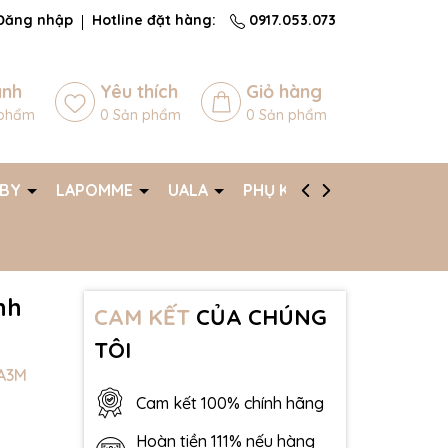
Đăng nhập
Hotline đặt hàng:
0917.053.073
ánh
Yêu thích
Giỏ hàng
phẩm
0
Sản phẩm
0
Sản phẩm
ABY
LAPOMME
UALA
PHỤ KIỆN
AFF
nh
CAM KẾT
CỦA CHÚNG
TÔI
A3M
Cam kết 100% chính hãng
Hoàn tiền 111% nếu hàng