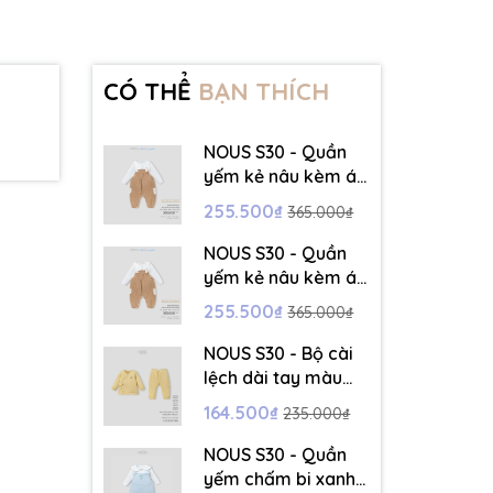
CÓ THỂ
BẠN THÍCH
NOUS S30 - Quần
yếm kẻ nâu kèm áo
dài tay màu trắng -
255.500₫
365.000₫
3-6M - SS26.T5C
NOUS S30 - Quần
yếm kẻ nâu kèm áo
dài tay màu trắng -
255.500₫
365.000₫
6-9M - SS26.T5C
NOUS S30 - Bộ cài
lệch dài tay màu
vàng thêu trang trí
164.500₫
235.000₫
- 12-18M - SS26.T5C
NOUS S30 - Quần
yếm chấm bi xanh