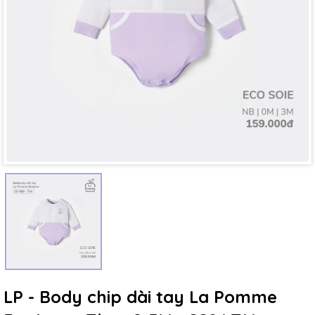
Mã giảm giá:
Ngày hết hạn:
Điều kiện:
LP - Body chip dài tay La Pomme