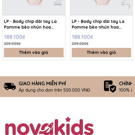
LP - Body chip dài tay La
LP - Body chip dài tay La
Pomme bèo nhún hoa
Pomme bèo nhún hoa
thơm của mẹ - Hồng - 3-6M
thơm của mẹ - Hồng -
188.100₫
188.100₫
- SS26.T7A
Newborn - SS26.T7A
209.000₫
209.000₫
Thêm vào giỏ
Thêm vào giỏ
GIAO HÀNG MIỄN PHÍ
CHÍNH
Áp dụng cho đơn trên 500.000 VNĐ
100% s