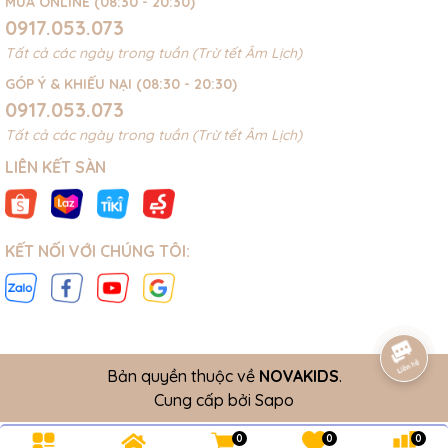
MUA ONLINE (08:30 - 20:30)
0917.053.073
Tất cả các ngày trong tuần (Trừ tết Âm Lịch)
GÓP Ý & KHIẾU NẠI (08:30 - 20:30)
0917.053.073
Tất cả các ngày trong tuần (Trừ tết Âm Lịch)
LIÊN KẾT SÀN
KẾT NỐI VỚI CHÚNG TÔI:
Bản quyền thuộc về
NOVAKIDS
.
Cung cấp bởi
Sapo
0
0
0