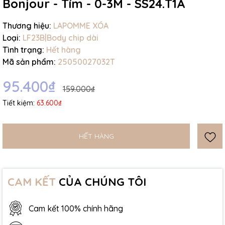
Bonjour - Tím - 0-3M - SS24.T1A
Thương hiệu:
LAPOMME XÓA
Loại:
LF23B|Body chip dài
Tình trạng:
Hết hàng
Mã sản phẩm:
25050027032T
95.400₫
159.000₫
Tiết kiệm:
63.600₫
HẾT HÀNG
CAM KẾT
CỦA CHÚNG TÔI
Cam kết 100% chính hãng