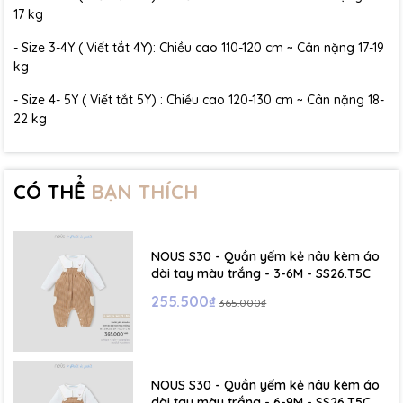
17 kg
- Size 3-4Y ( Viết tắt 4Y): Chiều cao 110-120 cm ~ Cân nặng 17-19
kg
- Size 4- 5Y ( Viết tắt 5Y) : Chiều cao 120-130 cm ~ Cân nặng 18-
22 kg
CÓ THỂ
BẠN THÍCH
NOUS S30 - Quần yếm kẻ nâu kèm áo
dài tay màu trắng - 3-6M - SS26.T5C
255.500₫
365.000₫
NOUS S30 - Quần yếm kẻ nâu kèm áo
dài tay màu trắng - 6-9M - SS26.T5C