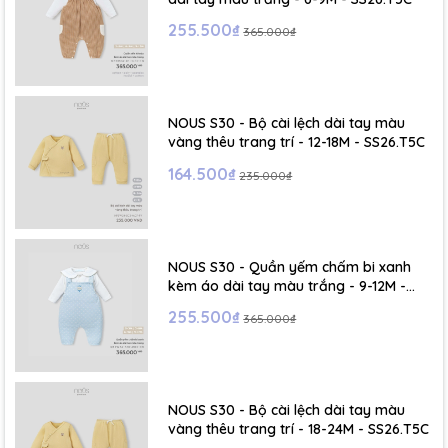
255.500₫
365.000₫
NOUS S30 - Bộ cài lệch dài tay màu
vàng thêu trang trí - 12-18M - SS26.T5C
164.500₫
235.000₫
NOUS S30 - Quần yếm chấm bi xanh
kèm áo dài tay màu trắng - 9-12M -
SS26.T5C
255.500₫
365.000₫
NOUS S30 - Bộ cài lệch dài tay màu
vàng thêu trang trí - 18-24M - SS26.T5C