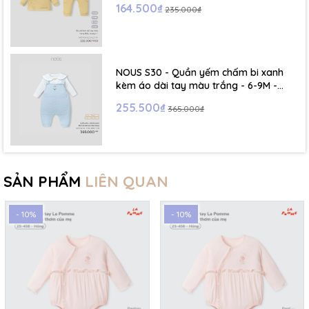
164.500₫
235.000₫
NOUS S30 - Quần yếm chấm bi xanh
kèm áo dài tay màu trắng - 6-9M -
SS26.T5C
255.500₫
365.000₫
SẢN PHẨM
LIÊN QUAN
- 10%
- 10%