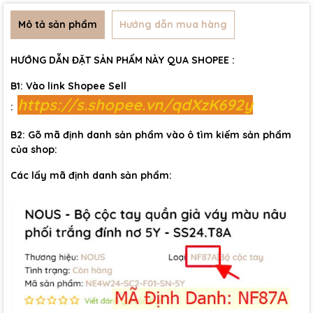
Mô tả sản phẩm
Hướng dẫn mua hàng
HƯỚNG DẪN ĐẶT SẢN PHẨM NÀY QUA SHOPEE :
B1: Vào link Shopee Sell
https://s.shopee.vn/qdXzK692y
:
B2: Gõ mã định danh sản phẩm vào ô tìm kiếm sản phẩm
của shop:
Các lấy mã định danh sản phẩm: