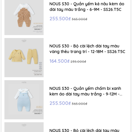
NOUS S30 - Quần yếm kẻ nâu kèm áo
dài tay màu trắng - 6-9M - SS26.T5C
255.500₫
365.000₫
NOUS S30 - Bộ cài lệch dài tay màu
vàng thêu trang trí - 12-18M - SS26.T5C
164.500₫
235.000₫
NOUS S30 - Quần yếm chấm bi xanh
kèm áo dài tay màu trắng - 9-12M -
SS26.T5C
255.500₫
365.000₫
NOUS S30 - Bộ cài lệch dài tay màu