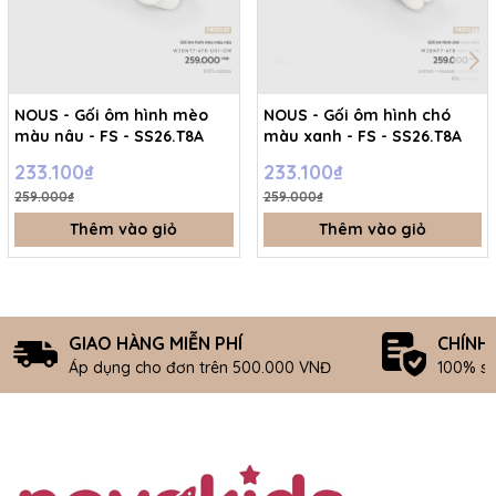
NOUS - Gối ôm hình mèo
NOUS - Gối ôm hình chó
màu nâu - FS - SS26.T8A
màu xanh - FS - SS26.T8A
233.100₫
233.100₫
259.000₫
259.000₫
Thêm vào giỏ
Thêm vào giỏ
GIAO HÀNG MIỄN PHÍ
CHÍNH
Áp dụng cho đơn trên 500.000 VNĐ
100% s