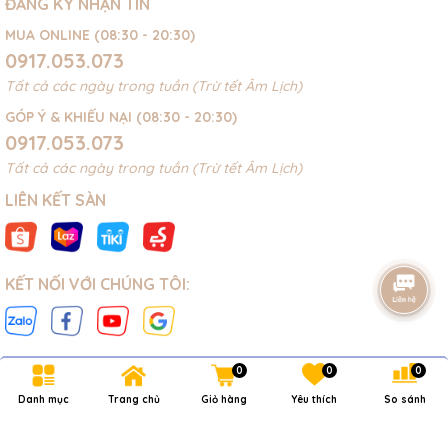
ĐĂNG KÝ NHẬN TIN
MUA ONLINE (08:30 - 20:30)
0917.053.073
Tất cả các ngày trong tuần (Trừ tết Âm Lịch)
GÓP Ý & KHIẾU NẠI (08:30 - 20:30)
0917.053.073
Tất cả các ngày trong tuần (Trừ tết Âm Lịch)
LIÊN KẾT SÀN
KẾT NỐI VỚI CHÚNG TÔI:
0
0
0
Danh mục
Trang chủ
Giỏ hàng
Yêu thích
So sánh
Bản quyền thuộc về
NOVAKIDS
.
Cung cấp bởi
Sapo