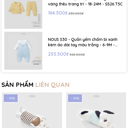
vàng thêu trang trí - 18-24M - SS26.T5C
164.500₫
235.000₫
NOUS S30 - Quần yếm chấm bi xanh
kèm áo dài tay màu trắng - 6-9M -
SS26.T5C
255.500₫
365.000₫
SẢN PHẨM
LIÊN QUAN
- 10%
- 10%