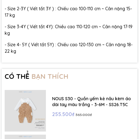
- Size 2-3Y ( Viết tắt 3Y ) : Chiều cao 100-110 cm ~ Cân nặng 15-
17 kg
- Size 3-4Y ( Viết tắt 4Y): Chiều cao 110-120 cm ~ Cân nặng 17-19
kg
- Size 4- 5Y ( Viết tắt 5Y) : Chiều cao 120-130 cm ~ Cân nặng 18-
22 kg
CÓ THỂ
BẠN THÍCH
NOUS S30 - Quần yếm kẻ nâu kèm áo
dài tay màu trắng - 3-6M - SS26.T5C
255.500₫
365.000₫