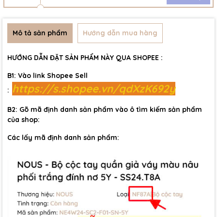
Mô tả sản phẩm
Hướng dẫn mua hàng
HƯỚNG DẪN ĐẶT SẢN PHẨM NÀY QUA SHOPEE :
B1: Vào link Shopee Sell
https://s.shopee.vn/qdXzK692y
:
B2: Gõ mã định danh sản phẩm vào ô tìm kiếm sản phẩm
của shop:
Các lấy mã định danh sản phẩm: