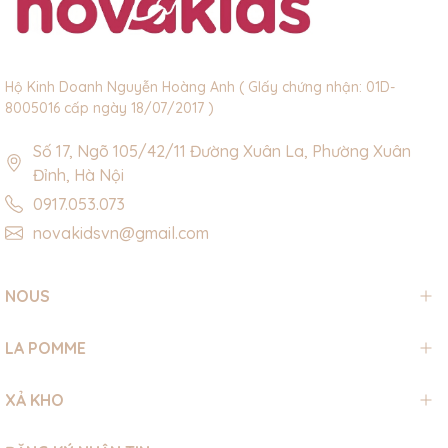
Hộ Kinh Doanh Nguyễn Hoàng Anh ( GIấy chứng nhận: 01D-
8005016 cấp ngày 18/07/2017 )
Số 17, Ngõ 105/42/11 Đường Xuân La, Phường Xuân
Đỉnh, Hà Nội
0917.053.073
novakidsvn@gmail.com
NOUS
LA POMME
XẢ KHO