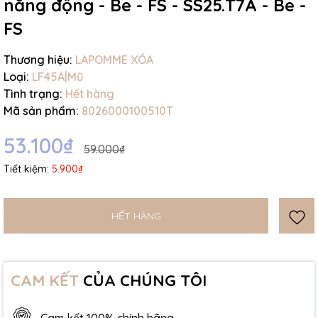
năng động - Be - FS - SS25.T7A - Be -
FS
Thương hiệu:
LAPOMME XÓA
Loại:
LF45A|Mũ
Tình trạng:
Hết hàng
Mã sản phẩm:
8026000100510T
53.100₫
59.000₫
Tiết kiệm:
5.900₫
HẾT HÀNG
CAM KẾT
CỦA CHÚNG TÔI