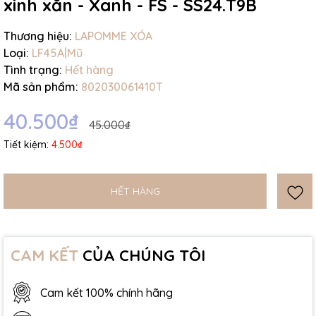
xinh xắn - Xanh - FS - SS24.T9B
Thương hiệu:
LAPOMME XÓA
Loại:
LF45A|Mũ
Tình trạng:
Hết hàng
Mã sản phẩm:
802030061410T
40.500₫
45.000₫
Tiết kiệm:
4.500₫
HẾT HÀNG
CAM KẾT
CỦA CHÚNG TÔI
Cam kết 100% chính hãng