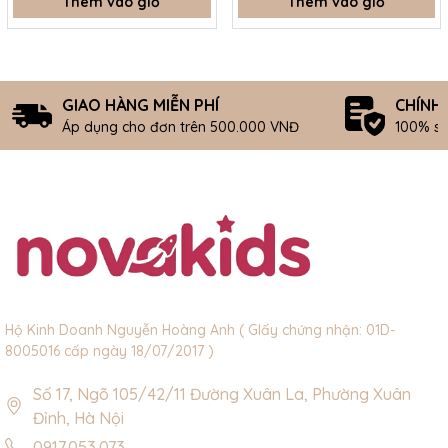
Thêm vào giỏ
Thêm vào giỏ
GIAO HÀNG MIỄN PHÍ
CHÍNH
Áp dụng cho đơn trên 500.000 VNĐ
100% s
Hộ Kinh Doanh Nguyễn Hoàng Anh ( GIấy chứng nhận: 01D-
8005016 cấp ngày 18/07/2017 )
Số 17, Ngõ 105/42/11 Đường Xuân La, Phường Xuân
Đỉnh, Hà Nội
0917.053.073