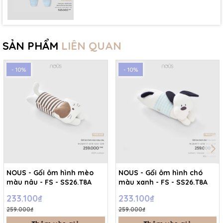
SẢN PHẨM
LIÊN QUAN
- 10%
- 10%
NOUS - Gối ôm hình mèo
NOUS - Gối ôm hình chó
màu nâu - FS - SS26.T8A
màu xanh - FS - SS26.T8A
233.100₫
233.100₫
259.000₫
259.000₫