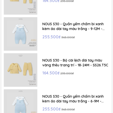
164.500₫
235.000₫
NOUS S30 - Quần yếm chấm bi xanh
kèm áo dài tay màu trắng - 9-12M -
SS26.T5C
255.500₫
365.000₫
NOUS S30 - Bộ cài lệch dài tay màu
vàng thêu trang trí - 18-24M - SS26.T5C
164.500₫
235.000₫
NOUS S30 - Quần yếm chấm bi xanh
kèm áo dài tay màu trắng - 6-9M -
SS26.T5C
255.500₫
365.000₫