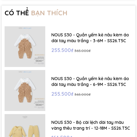
17 kg
CÓ THỂ
BẠN THÍCH
- Size 3-4Y ( Viết tắt 4Y): Chiều cao 110-120 cm ~ Cân nặng 17-19
kg
- Size 4- 5Y ( Viết tắt 5Y) : Chiều cao 120-130 cm ~ Cân nặng 18-
NOUS S30 - Quần yếm kẻ nâu kèm áo
22 kg
dài tay màu trắng - 3-6M - SS26.T5C
255.500₫
365.000₫
NOUS S30 - Quần yếm kẻ nâu kèm áo
dài tay màu trắng - 6-9M - SS26.T5C
255.500₫
365.000₫
NOUS S30 - Bộ cài lệch dài tay màu
vàng thêu trang trí - 12-18M - SS26.T5C