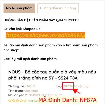
Mô tả sản phẩm
Hướng dẫn mua hàng
HƯỚNG DẪN ĐẶT SẢN PHẨM NÀY QUA SHOPEE :
B1: Vào link Shopee Sell
https://s.shopee.vn/qdXzK692y
:
B2: Gõ mã định danh sản phẩm vào ô tìm kiếm sản phẩm
của shop:
Các lấy mã định danh sản phẩm: