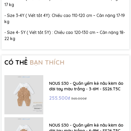
17 kg
- Size 3-4Y ( Viết tắt 4Y): Chiều cao 110-120 cm ~ Cân nặng 17-19
kg
- Size 4- 5Y ( Viết tắt 5Y) : Chiều cao 120-130 cm ~ Cân nặng 18-
22 kg
CÓ THỂ
BẠN THÍCH
NOUS S30 - Quần yếm kẻ nâu kèm áo
dài tay màu trắng - 3-6M - SS26.T5C
255.500₫
365.000₫
NOUS S30 - Quần yếm kẻ nâu kèm áo
dài tay màu trắng - 6-9M - SS26.T5C