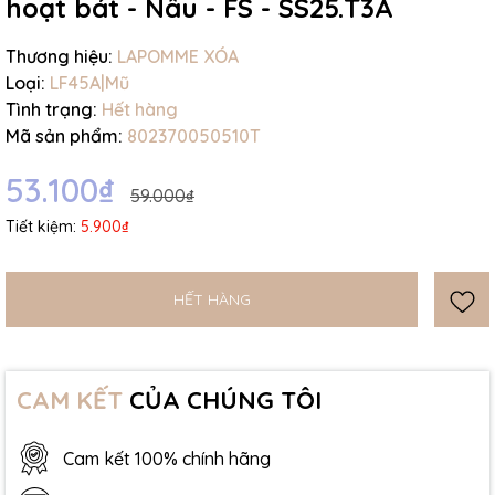
hoạt bát - Nâu - FS - SS25.T3A
Thương hiệu:
LAPOMME XÓA
Loại:
LF45A|Mũ
Tình trạng:
Hết hàng
Mã sản phẩm:
802370050510T
53.100₫
59.000₫
Tiết kiệm:
5.900₫
HẾT HÀNG
CAM KẾT
CỦA CHÚNG TÔI
Cam kết 100% chính hãng