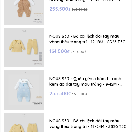
255.500₫
365.000₫
NOUS S30 - Bộ cài lệch dài tay màu
vàng thêu trang trí - 12-18M - SS26.T5C
164.500₫
235.000₫
NOUS S30 - Quần yếm chấm bi xanh
kèm áo dài tay màu trắng - 9-12M -
SS26.T5C
255.500₫
365.000₫
NOUS S30 - Bộ cài lệch dài tay màu
vàng thêu trang trí - 18-24M - SS26.T5C