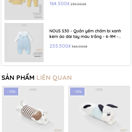
164.500₫
235.000₫
NOUS S30 - Quần yếm chấm bi xanh
kèm áo dài tay màu trắng - 6-9M -
SS26.T5C
255.500₫
365.000₫
SẢN PHẨM
LIÊN QUAN
- 10%
- 10%