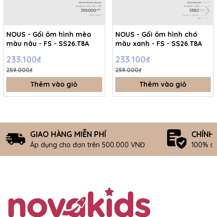
NOUS - Gối ôm hình mèo
NOUS - Gối ôm hình chó
màu nâu - FS - SS26.T8A
màu xanh - FS - SS26.T8A
233.100₫
233.100₫
259.000₫
259.000₫
Thêm vào giỏ
Thêm vào giỏ
GIAO HÀNG MIỄN PHÍ
CHÍNH
Áp dụng cho đơn trên 500.000 VNĐ
100% s