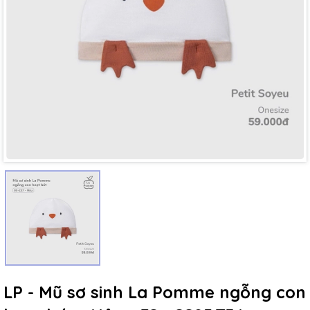
Mã giảm giá:
Ngày hết hạn:
Điều kiện:
LP - Mũ sơ sinh La Pomme ngỗng con