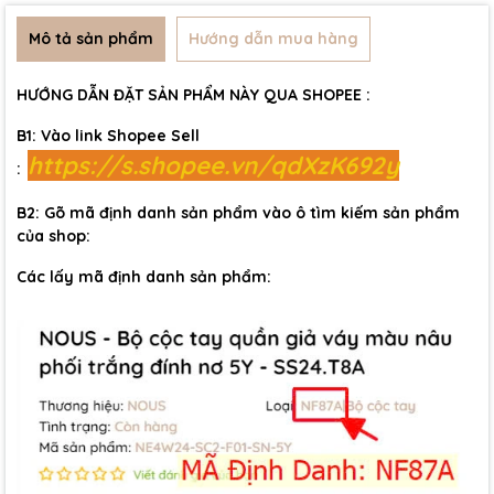
Mô tả sản phẩm
Hướng dẫn mua hàng
HƯỚNG DẪN ĐẶT SẢN PHẨM NÀY QUA SHOPEE :
B1: Vào link Shopee Sell
https://s.shopee.vn/qdXzK692y
:
B2: Gõ mã định danh sản phẩm vào ô tìm kiếm sản phẩm
của shop:
Các lấy mã định danh sản phẩm: