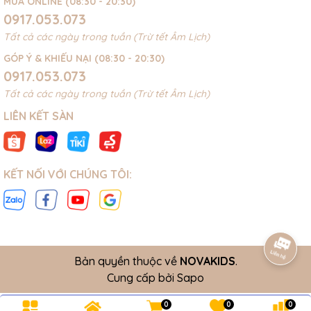
MUA ONLINE (08:30 - 20:30)
0917.053.073
Tất cả các ngày trong tuần (Trừ tết Âm Lịch)
GÓP Ý & KHIẾU NẠI (08:30 - 20:30)
0917.053.073
Tất cả các ngày trong tuần (Trừ tết Âm Lịch)
LIÊN KẾT SÀN
KẾT NỐI VỚI CHÚNG TÔI:
Bản quyền thuộc về
NOVAKIDS
.
Cung cấp bởi
Sapo
0
0
0