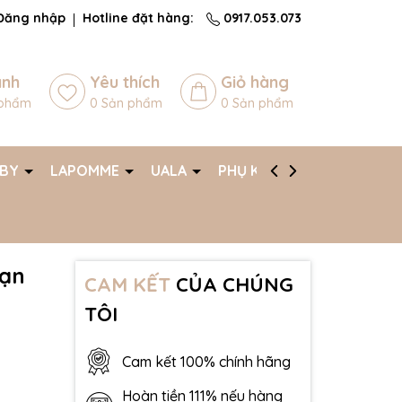
Đăng nhập
Hotline đặt hàng:
0917.053.073
ánh
Yêu thích
Giỏ hàng
phẩm
0
Sản phẩm
0
Sản phẩm
ABY
LAPOMME
UALA
PHỤ KIỆN
AFF
bạn
CAM KẾT
CỦA CHÚNG
TÔI
Cam kết 100% chính hãng
Hoàn tiền 111% nếu hàng