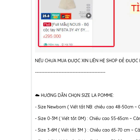
NẾU CHƯA MUA ĐƯỢC XIN LIÊN HỆ SHOP ĐỂ ĐƯỢC H
---------------------------------------------
☁️ HƯỚNG DẪN CHỌN SIZE LA POMME:
- Size Newborn ( Viết tắt NB: chiều cao 48-50cm ~ 
- Size 0-3M ( Viết tắt 0M) : Chiều cao 55-65cm ~ Câ
- Size 3-6M ( Viết tắt 3M ) : Chiều cao 65-70 cm ~ C