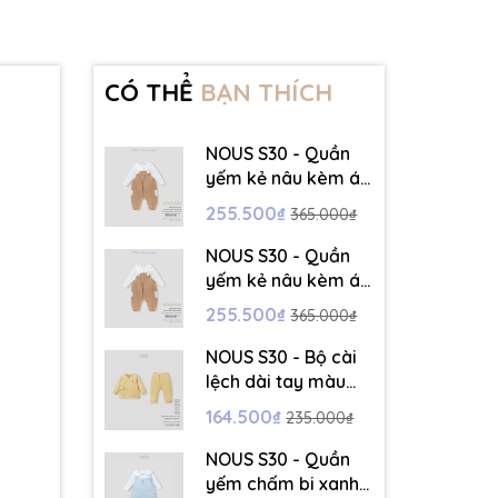
CÓ THỂ
BẠN THÍCH
NOUS S30 - Quần
yếm kẻ nâu kèm áo
dài tay màu trắng -
255.500₫
365.000₫
3-6M - SS26.T5C
NOUS S30 - Quần
yếm kẻ nâu kèm áo
dài tay màu trắng -
255.500₫
365.000₫
6-9M - SS26.T5C
NOUS S30 - Bộ cài
lệch dài tay màu
vàng thêu trang trí
164.500₫
235.000₫
- 12-18M - SS26.T5C
NOUS S30 - Quần
yếm chấm bi xanh