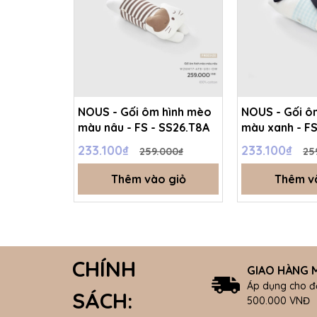
NOUS - Gối ôm hình mèo
NOUS - Gối ô
màu nâu - FS - SS26.T8A
màu xanh - FS
233.100₫
233.100₫
259.000₫
25
Thêm vào giỏ
Thêm v
CHÍNH
GIAO HÀNG M
Áp dụng cho đ
SÁCH:
500.000 VNĐ