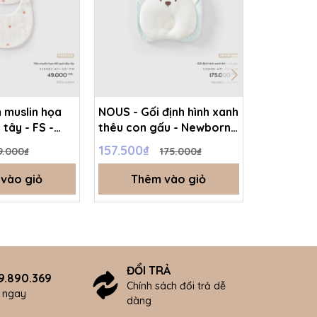
 muslin họa
NOUS - Gối định hình xanh
NOUS - Yế
 tây - FS -
thêu con gấu - Newborn -
tiết quả l
SS26.T8A
157.500₫
44.100₫
9.000₫
175.000₫
vào giỏ
Thêm vào giỏ
Thê
ĐỔI TRẢ
9.890.369
Chính sách đổi trả dễ
ợ ngay
dàng