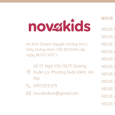
NOUS
NOUS 
NOUS 
NOUS 
Hộ Kinh Doanh Nguyễn Hoàng Anh (
GIấy chứng nhận: 01D-8005016 cấp
NOUS 
ngày 18/07/2017 )
NOUS 
Số 17, Ngõ 105/42/11 Đường
NOUS 1
Xuân La, Phường Xuân Đỉnh, Hà
NOUS 
Nội
NOUS 
0917.053.073
NOUS 
novakidsvn@gmail.com
NOUS 
NOUS 