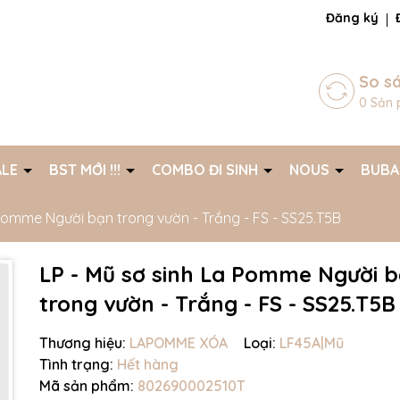
ng chờ đợi bạn
Đăng ký
So s
0
Sản 
ALE
BST MỚI !!!
COMBO ĐI SINH
NOUS
BUB
 Pomme Người bạn trong vườn - Trắng - FS - SS25.T5B
LP - Mũ sơ sinh La Pomme Người 
trong vườn - Trắng - FS - SS25.T5B
Thương hiệu:
LAPOMME XÓA
Loại:
LF45A|Mũ
Tình trạng:
Hết hàng
Mã sản phẩm:
802690002510T
Mã giảm giá: