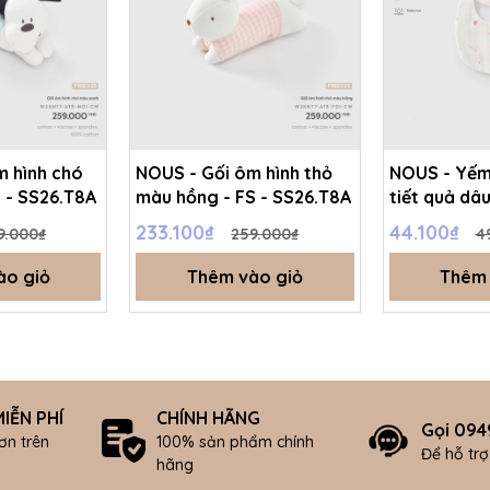
m hình chó
NOUS - Gối ôm hình thỏ
NOUS - Yếm
 - SS26.T8A
màu hồng - FS - SS26.T8A
tiết quả dâu
SS26.T8A
233.100₫
44.100₫
9.000₫
259.000₫
4
ào giỏ
Thêm vào giỏ
Thêm 
IỄN PHÍ
CHÍNH HÃNG
Gọi 094
ơn trên
100% sản phẩm chính
Để hỗ tr
hãng