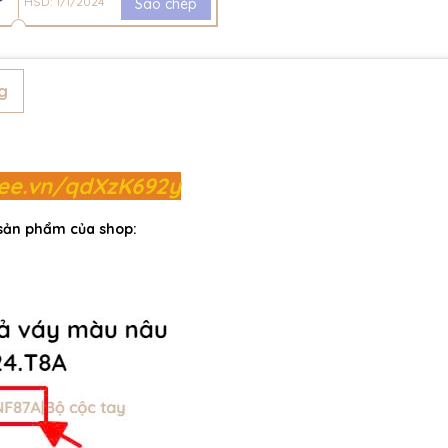
HSD: 1/1/2024
Sao chép
g
pee.vn/qdXzK692y
 sản phẩm của shop: