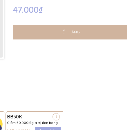
47.000₫
Ngày hết hạn:
Điều kiện:
HẾT HÀNG
BB50K
Giảm 50.000đ giá trị đơn hàng