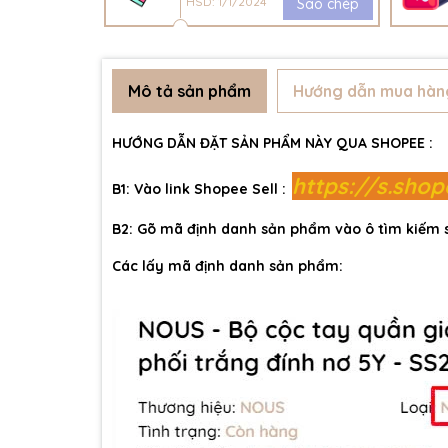
HSD: 1/1/2024
Sao chép
Mô tả sản phẩm
Hướng dẫn mua hàn
HƯỚNG DẪN ĐẶT SẢN PHẨM NÀY QUA SHOPEE :
https://s.sho
B1: Vào link Shopee Sell :
B2: Gõ mã định danh sản phẩm vào ô tìm kiếm
Các lấy mã định danh sản phẩm: