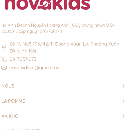
Hộ Kinh Doanh Nguyễn Hoàng Anh ( GIấy chứng nhận: 01D-
8005016 cấp ngày 18/07/2017 )
Số 17, Ngõ 105/42/11 Đường Xuân La, Phường Xuân
Đỉnh, Hà Nội
0917.053.073
novakidsvn@gmail.com
NOUS
LA POMME
XẢ KHO