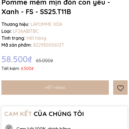
Pomme mềm mịn đón con yêu -
Xanh - FS - SS25.T11B
Thương hiệu:
LAPOMME XÓA
Loại:
LF26A|BTBC
Tình trạng:
Hết hàng
Mã sản phẩm:
82293000612T
58.500₫
65.000₫
Tiết kiệm:
6.500₫
HẾT HÀNG
CAM KẾT
CỦA CHÚNG TÔI