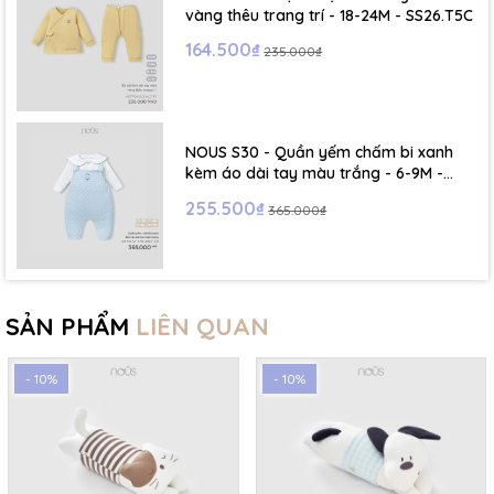
vàng thêu trang trí - 18-24M - SS26.T5C
164.500₫
235.000₫
NOUS S30 - Quần yếm chấm bi xanh
kèm áo dài tay màu trắng - 6-9M -
SS26.T5C
255.500₫
365.000₫
SẢN PHẨM
LIÊN QUAN
- 10%
- 10%