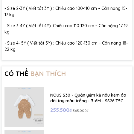
- Size 2-3Y ( Viết tắt 3Y ) : Chiều cao 100-110 cm ~ Cân nặng 15-
17 kg
- Size 3-4Y ( Viết tắt 4Y): Chiều cao 110-120 cm ~ Cân nặng 17-19
kg
- Size 4- 5Y ( Viết tắt 5Y) : Chiều cao 120-130 cm ~ Cân nặng 18-
22 kg
CÓ THỂ
BẠN THÍCH
NOUS S30 - Quần yếm kẻ nâu kèm áo
dài tay màu trắng - 3-6M - SS26.T5C
255.500₫
365.000₫