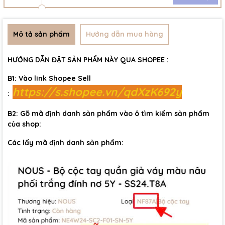
Mô tả sản phẩm
Hướng dẫn mua hàng
HƯỚNG DẪN ĐẶT SẢN PHẨM NÀY QUA SHOPEE :
B1: Vào link Shopee Sell
https://s.shopee.vn/qdXzK692y
:
B2: Gõ mã định danh sản phẩm vào ô tìm kiếm sản phẩm
của shop:
Các lấy mã định danh sản phẩm: