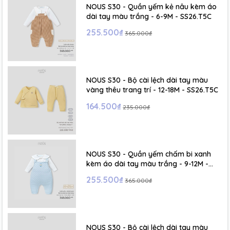
NOUS S30 - Quần yếm kẻ nâu kèm áo
dài tay màu trắng - 6-9M - SS26.T5C
255.500₫
365.000₫
NOUS S30 - Bộ cài lệch dài tay màu
vàng thêu trang trí - 12-18M - SS26.T5C
164.500₫
235.000₫
NOUS S30 - Quần yếm chấm bi xanh
kèm áo dài tay màu trắng - 9-12M -
SS26.T5C
255.500₫
365.000₫
NOUS S30 - Bộ cài lệch dài tay màu