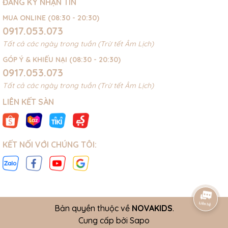
ĐĂNG KÝ NHẬN TIN
MUA ONLINE (08:30 - 20:30)
0917.053.073
Tất cả các ngày trong tuần (Trừ tết Âm Lịch)
GÓP Ý & KHIẾU NẠI (08:30 - 20:30)
0917.053.073
Tất cả các ngày trong tuần (Trừ tết Âm Lịch)
LIÊN KẾT SÀN
KẾT NỐI VỚI CHÚNG TÔI:
Bản quyền thuộc về
NOVAKIDS
.
Cung cấp bởi
Sapo