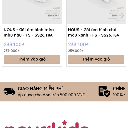
NOUS - Gối ôm hình mèo
NOUS - Gối ôm hình chó
màu nâu - FS - SS26.T8A
màu xanh - FS - SS26.T8A
233.100₫
233.100₫
259.000₫
259.000₫
Thêm vào giỏ
Thêm vào giỏ
GIAO HÀNG MIỄN PHÍ
CHÍNH
Áp dụng cho đơn trên 500.000 VNĐ
100% s