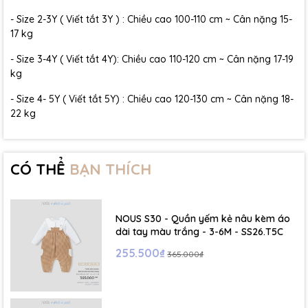
- Size 2-3Y ( Viết tắt 3Y ) : Chiều cao 100-110 cm ~ Cân nặng 15-
17 kg
- Size 3-4Y ( Viết tắt 4Y): Chiều cao 110-120 cm ~ Cân nặng 17-19
kg
- Size 4- 5Y ( Viết tắt 5Y) : Chiều cao 120-130 cm ~ Cân nặng 18-
22 kg
CÓ THỂ
BẠN THÍCH
NOUS S30 - Quần yếm kẻ nâu kèm áo
dài tay màu trắng - 3-6M - SS26.T5C
255.500₫
365.000₫