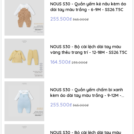
NOUS S30 - Quần yếm kẻ nâu kèm áo
dài tay màu trắng - 6-9M - SS26.T5C
255.500₫
365.000₫
NOUS S30 - Bộ cài lệch dài tay màu
vàng thêu trang trí - 12-18M - SS26.T5C
164.500₫
235.000₫
NOUS S30 - Quần yếm chấm bi xanh
kèm áo dài tay màu trắng - 9-12M -
SS26.T5C
255.500₫
365.000₫
NOUS S30 - Bộ cài lệch dài tay màu