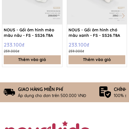
NOUS - Gối ôm hình mèo
NOUS - Gối ôm hình chó
màu nâu - FS - SS26.T8A
màu xanh - FS - SS26.T8A
233.100₫
233.100₫
259.000₫
259.000₫
Thêm vào giỏ
Thêm vào giỏ
GIAO HÀNG MIỄN PHÍ
CHÍNH
Áp dụng cho đơn trên 500.000 VNĐ
100% s