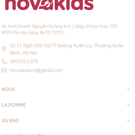
Hộ Kinh Doanh Nguyễn Hoàng Anh ( GIấy chứng nhận: 01D-
8005016 cấp ngày 18/07/2017 )
Số 17, Ngõ 105/42/11 Đường Xuân La, Phường Xuân
Đỉnh, Hà Nội
0917.053.073
novakidsvn@gmail.com
NOUS
LA POMME
XẢ KHO