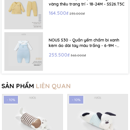
vàng thêu trang trí - 18-24M - SS26.T5C
164.500₫
235.000₫
NOUS S30 - Quần yếm chấm bi xanh
kèm áo dài tay màu trắng - 6-9M -
SS26.T5C
255.500₫
365.000₫
SẢN PHẨM
LIÊN QUAN
- 10%
- 10%