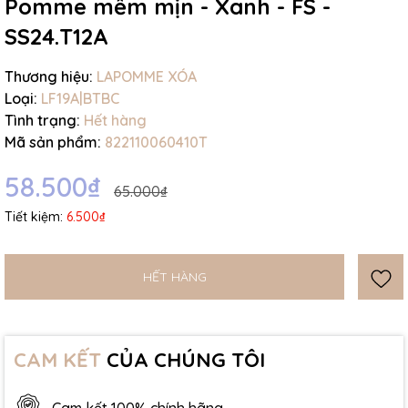
Pomme mềm mịn - Xanh - FS -
SS24.T12A
Thương hiệu:
LAPOMME XÓA
Loại:
LF19A|BTBC
Tình trạng:
Hết hàng
Mã sản phẩm:
822110060410T
58.500₫
65.000₫
Tiết kiệm:
6.500₫
HẾT HÀNG
CAM KẾT
CỦA CHÚNG TÔI