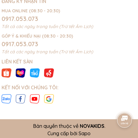
ĐĂNG KÝ NHẬN TIN
MUA ONLINE (08:30 - 20:30)
0917.053.073
Tất cả các ngày trong tuần (Trừ tết Âm Lịch)
GÓP Ý & KHIẾU NẠI (08:30 - 20:30)
0917.053.073
Tất cả các ngày trong tuần (Trừ tết Âm Lịch)
LIÊN KẾT SÀN
KẾT NỐI VỚI CHÚNG TÔI:
Bản quyền thuộc về
NOVAKIDS
.
Cung cấp bởi
Sapo