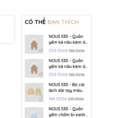
CÓ THỂ
BẠN THÍCH
NOUS S30 - Quần
yếm kẻ nâu kèm áo
dài tay màu trắng -
255.500₫
365.000₫
3-6M - SS26.T5C
NOUS S30 - Quần
yếm kẻ nâu kèm áo
dài tay màu trắng -
255.500₫
365.000₫
6-9M - SS26.T5C
NOUS S30 - Bộ cài
lệch dài tay màu
vàng thêu trang trí
164.500₫
235.000₫
- 12-18M - SS26.T5C
NOUS S30 - Quần
yếm chấm bi xanh