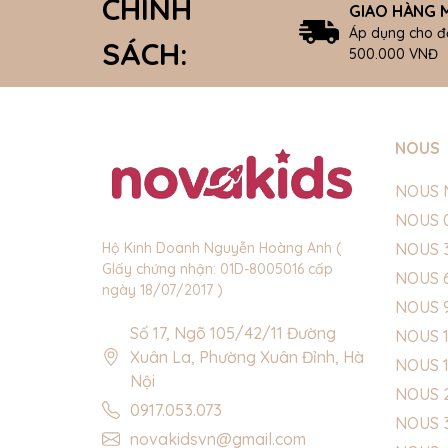
CHÍNH
GIAO HÀNG M
Áp dụng cho đ
SÁCH:
500.000 VNĐ
NOUS
NOUS 
NOUS 
NOUS 
Hộ Kinh Doanh Nguyễn Hoàng Anh (
GIấy chứng nhận: 01D-8005016 cấp
NOUS 
ngày 18/07/2017 )
NOUS 
Số 17, Ngõ 105/42/11 Đường
NOUS 1
Xuân La, Phường Xuân Đỉnh, Hà
NOUS 
Nội
NOUS 
0917.053.073
NOUS 
novakidsvn@gmail.com