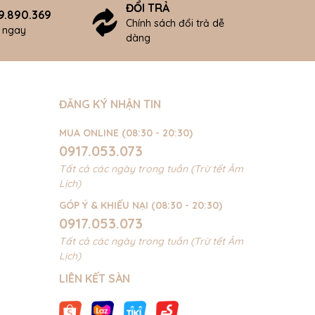
ĐỔI TRẢ
9.890.369
Chính sách đổi trả dễ
ợ ngay
dàng
ĐĂNG KÝ NHẬN TIN
MUA ONLINE (08:30 - 20:30)
0917.053.073
Tất cả các ngày trong tuần (Trừ tết Âm
Lịch)
GÓP Ý & KHIẾU NẠI (08:30 - 20:30)
0917.053.073
Tất cả các ngày trong tuần (Trừ tết Âm
Lịch)
LIÊN KẾT SÀN