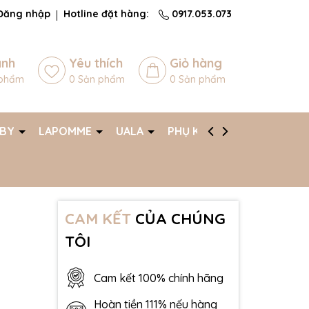
Đăng nhập
Hotline đặt hàng:
0917.053.073
ánh
Yêu thích
Giỏ hàng
phẩm
0
Sản phẩm
0
Sản phẩm
ABY
LAPOMME
UALA
PHỤ KIỆN
AFF
CAM KẾT
CỦA CHÚNG
TÔI
Cam kết 100% chính hãng
Hoàn tiền 111% nếu hàng