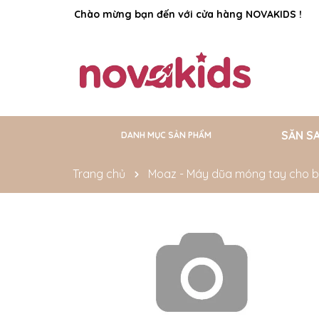
Chào mừng bạn đến với cửa hàng NOVAKIDS !
Rất nhiều ưu đãi và chương trình khuyến mãi đa
SĂN S
DANH MỤC SẢN PHẨM
Free Size
Size 5-6Y
Size 4-5Y
Size 3-4Y
Size 2-3Y
Size 18-24M
Size 12-18M
Size 9-12M
Size 6-9M
Size 3-6M
Size 0-3M
Size Newborn
Trang chủ
Moaz - Máy dũa móng tay cho 