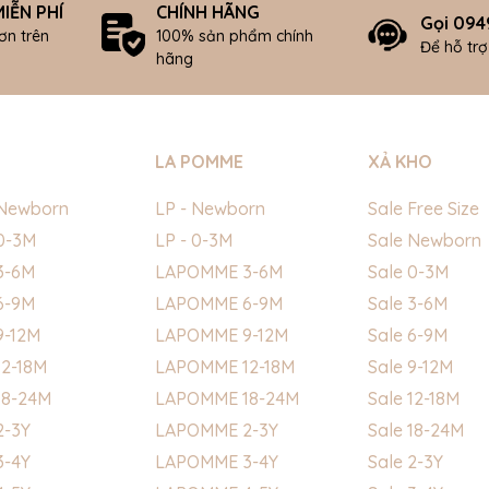
IỄN PHÍ
CHÍNH HÃNG
Gọi 094
ơn trên
100% sản phẩm chính
Để hỗ tr
hãng
LA POMME
XẢ KHO
Newborn
LP - Newborn
Sale Free Size
0-3M
LP - 0-3M
Sale Newborn
3-6M
LAPOMME 3-6M
Sale 0-3M
6-9M
LAPOMME 6-9M
Sale 3-6M
9-12M
LAPOMME 9-12M
Sale 6-9M
2-18M
LAPOMME 12-18M
Sale 9-12M
18-24M
LAPOMME 18-24M
Sale 12-18M
2-3Y
LAPOMME 2-3Y
Sale 18-24M
3-4Y
LAPOMME 3-4Y
Sale 2-3Y