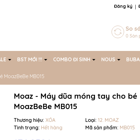
ng chờ đợi bạn
Đăng ký
So s
0
Sản 
ALE
BST MỚI !!!
COMBO ĐI SINH
NOUS
BUB
bé MoazBeBe MB015
Moaz - Máy dũa móng tay cho bé
Mã giảm giá:
MoazBeBe MB015
Ngày hết hạn:
Thương hiệu:
XÓA
Loại:
12. MOAZ
Điều kiện:
Tình trạng:
Hết hàng
Mã sản phẩm:
MB015