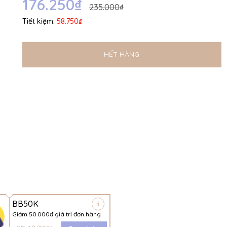
176.250₫
235.000₫
Tiết kiệm:
58.750₫
HẾT HÀNG
BB50K
Giảm 50.000đ giá trị đơn hàng