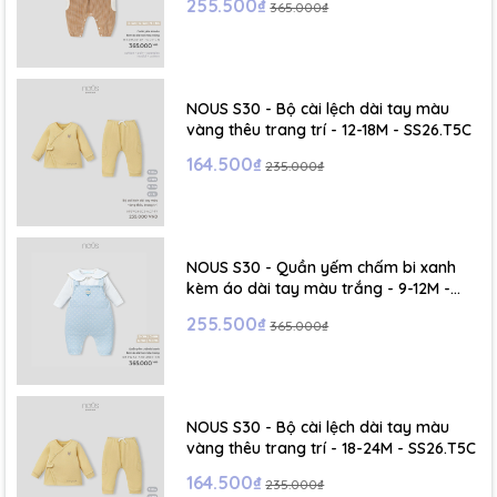
255.500₫
365.000₫
NOUS S30 - Bộ cài lệch dài tay màu
vàng thêu trang trí - 12-18M - SS26.T5C
164.500₫
235.000₫
NOUS S30 - Quần yếm chấm bi xanh
kèm áo dài tay màu trắng - 9-12M -
SS26.T5C
255.500₫
365.000₫
NOUS S30 - Bộ cài lệch dài tay màu
vàng thêu trang trí - 18-24M - SS26.T5C
164.500₫
235.000₫