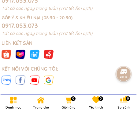
0917.053.073
Tất cả các ngày trong tuần (Trừ tết Âm Lịch)
GÓP Ý & KHIẾU NẠI (08:30 - 20:30)
0917.053.073
Tất cả các ngày trong tuần (Trừ tết Âm Lịch)
LIÊN KẾT SÀN
KẾT NỐI VỚI CHÚNG TÔI:
0
0
0
Bản quyền thuộc về
NOVAKIDS
.
Danh mục
Trang chủ
Giỏ hàng
Yêu thích
So sánh
Cung cấp bởi
Sapo