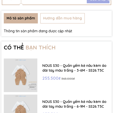
Mô tả sản phẩm
Hướng dẫn mua hàng
Thông tin sản phẩm đang được cập nhật
CÓ THỂ
BẠN THÍCH
NOUS S30 - Quần yếm kẻ nâu kèm áo
dài tay màu trắng - 3-6M - SS26.T5C
255.500₫
365.000₫
NOUS S30 - Quần yếm kẻ nâu kèm áo
dài tay màu trắng - 6-9M - SS26.T5C