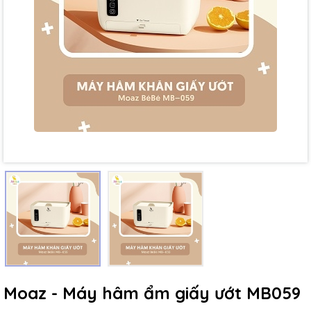
Mã giảm giá:
Ngày hết hạn:
Điều kiện:
Moaz - Máy hâm ẩm giấy ướt MB059