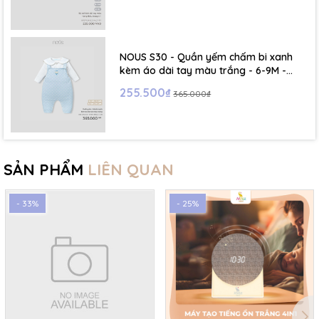
NOUS S30 - Quần yếm chấm bi xanh
kèm áo dài tay màu trắng - 6-9M -
SS26.T5C
255.500₫
365.000₫
SẢN PHẨM
LIÊN QUAN
- 33%
- 25%