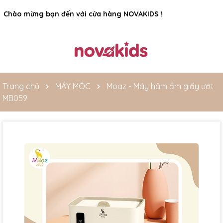
Rất nhiều ưu đãi và chương trình khuyến mãi đang chờ đợi
bạn
Trang chủ
MÁY MÓC
Moaz - Máy hâm ẩm giấy ướt
MB059