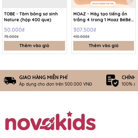
TOBE - Tăm bông sơ sinh
MOAZ - Máy tạo tiếng ồn
Nature (hộp 400 que)
trắng 4 trong 1 Moaz BéBé
MB – 106
50.000₫
307.500₫
75.000₫
410.000₫
Thêm vào giỏ
Thêm vào giỏ
GIAO HÀNG MIỄN PHÍ
CHÍNH
Áp dụng cho đơn trên 500.000 VNĐ
100% s