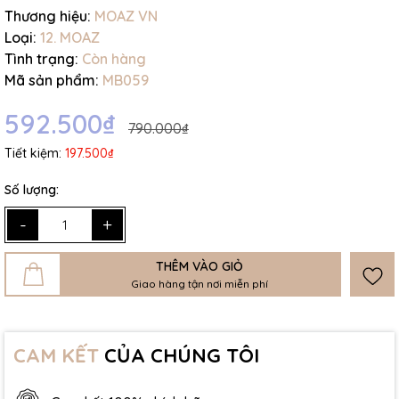
Thương hiệu:
MOAZ VN
Loại:
12. MOAZ
Tình trạng:
Còn hàng
Mã sản phẩm:
MB059
592.500₫
790.000₫
Tiết kiệm:
197.500₫
Số lượng:
-
+
THÊM VÀO GIỎ
Giao hàng tận nơi miễn phí
CAM KẾT
CỦA CHÚNG TÔI