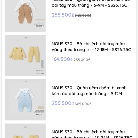
dài tay màu trắng - 6-9M - SS26.T5C
255.500₫
365.000₫
NOUS S30 - Bộ cài lệch dài tay màu
vàng thêu trang trí - 12-18M - SS26.T5C
164.500₫
235.000₫
NOUS S30 - Quần yếm chấm bi xanh
kèm áo dài tay màu trắng - 9-12M -
SS26.T5C
255.500₫
365.000₫
NOUS S30 - Bộ cài lệch dài tay màu
vàng thêu trang trí - 18-24M - SS26.T5C