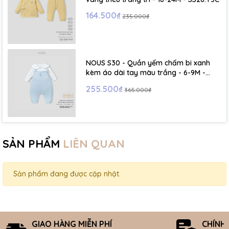
164.500₫
235.000₫
NOUS S30 - Quần yếm chấm bi xanh
kèm áo dài tay màu trắng - 6-9M -
SS26.T5C
255.500₫
365.000₫
SẢN PHẨM
LIÊN QUAN
Sản phẩm đang được cập nhật.
GIAO HÀNG MIỄN PHÍ
CHÍNH