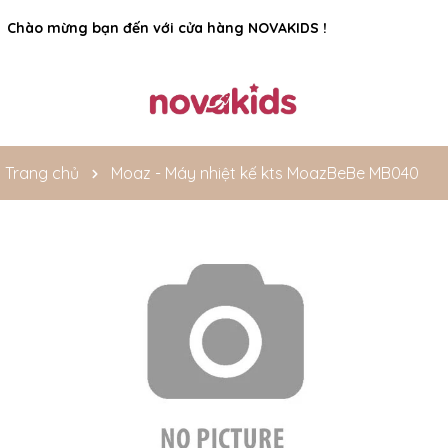
Rất nhiều ưu đãi và chương trình khuyến mãi đang chờ đợi
Chào mừng bạn đến với cửa hàng NOVAKIDS !
bạn
Trang chủ
Moaz - Máy nhiệt kế kts MoazBeBe MB040
Mã giảm giá: