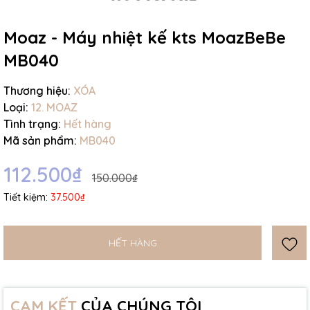
Ngày hết hạn:
Moaz - Máy nhiệt kế kts MoazBeBe
Điều kiện:
MB040
Thương hiệu:
XÓA
Loại:
12. MOAZ
Tình trạng:
Hết hàng
Mã sản phẩm:
MB040
112.500₫
150.000₫
Tiết kiệm:
37.500₫
HẾT HÀNG
CAM KẾT
CỦA CHÚNG TÔI