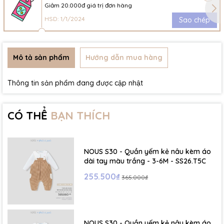
Giảm 20.000đ giá trị đơn hàng
HSD: 1/1/2024
Sao chép
Mô tả sản phẩm
Hướng dẫn mua hàng
Thông tin sản phẩm đang được cập nhật
CÓ THỂ
BẠN THÍCH
NOUS S30 - Quần yếm kẻ nâu kèm áo
dài tay màu trắng - 3-6M - SS26.T5C
255.500₫
365.000₫
NOUS S30 - Quần yếm kẻ nâu kèm áo