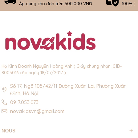
Áp dụng cho đơn trên 500.000 VNĐ
100% s
Hộ Kinh Doanh Nguyễn Hoàng Anh ( GIấy chứng nhận: 01D-
8005016 cấp ngày 18/07/2017 )
Số 17, Ngõ 105/42/11 Đường Xuân La, Phường Xuân
Đỉnh, Hà Nội
0917.053.073
novakidsvn@gmail.com
NOUS