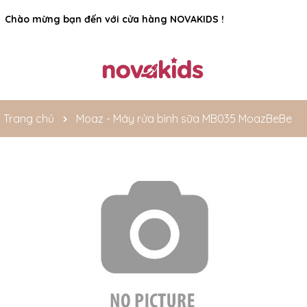
Rất nhiều ưu đãi và chương trình khuyến mãi đang chờ đợi
Chào mừng bạn đến với cửa hàng NOVAKIDS !
bạn
Trang chủ
Moaz - Máy rửa bình sữa MB035 MoazBeBe
Mã giảm giá: