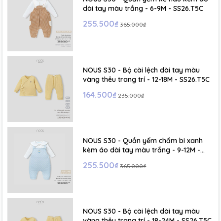
dài tay màu trắng - 6-9M - SS26.T5C
255.500₫
365.000₫
NOUS S30 - Bộ cài lệch dài tay màu
vàng thêu trang trí - 12-18M - SS26.T5C
164.500₫
235.000₫
NOUS S30 - Quần yếm chấm bi xanh
kèm áo dài tay màu trắng - 9-12M -
SS26.T5C
255.500₫
365.000₫
NOUS S30 - Bộ cài lệch dài tay màu
vàng thêu trang trí - 18-24M - SS26.T5C