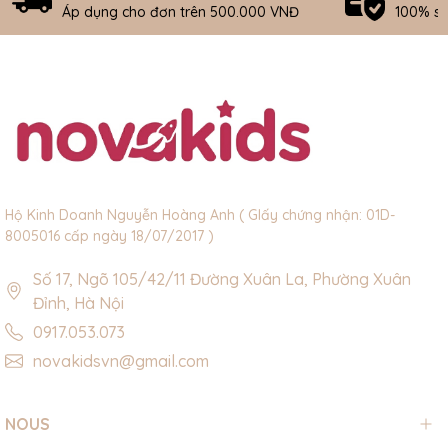
Áp dụng cho đơn trên 500.000 VNĐ
100% s
Hộ Kinh Doanh Nguyễn Hoàng Anh ( GIấy chứng nhận: 01D-
8005016 cấp ngày 18/07/2017 )
Số 17, Ngõ 105/42/11 Đường Xuân La, Phường Xuân
Đỉnh, Hà Nội
0917.053.073
novakidsvn@gmail.com
NOUS