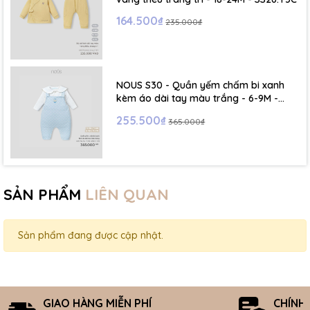
164.500₫
235.000₫
NOUS S30 - Quần yếm chấm bi xanh
kèm áo dài tay màu trắng - 6-9M -
SS26.T5C
255.500₫
365.000₫
SẢN PHẨM
LIÊN QUAN
Sản phẩm đang được cập nhật.
GIAO HÀNG MIỄN PHÍ
CHÍNH