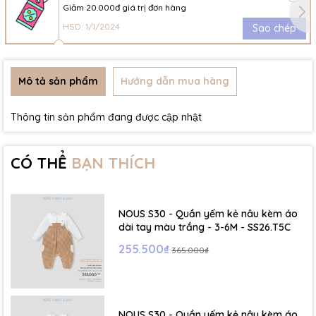
Giảm 20.000đ giá trị đơn hàng
HSD: 1/1/2024
Sao chép
Mô tả sản phẩm
Hướng dẫn mua hàng
Thông tin sản phẩm đang được cập nhật
CÓ THỂ
BẠN THÍCH
NOUS S30 - Quần yếm kẻ nâu kèm áo
dài tay màu trắng - 3-6M - SS26.T5C
255.500₫
365.000₫
NOUS S30 - Quần yếm kẻ nâu kèm áo