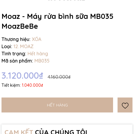
Ngày hết hạn:
Moaz - Máy rửa bình sữa MB035
Điều kiện:
MoazBeBe
Thương hiệu:
XÓA
Loại:
12. MOAZ
Tình trạng:
Hết hàng
Mã sản phẩm:
MB035
3.120.000₫
4.160.000₫
Tiết kiệm:
1.040.000₫
HẾT HÀNG
CAM KẾT
CỦA CHÚNG TÔI