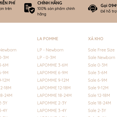
IỄN PHÍ
CHÍNH HÃNG
Gọi 094
ơn trên
100% sản phẩm chính
Để hỗ tr
hãng
LA POMME
XẢ KHO
Newborn
LP - Newborn
Sale Free Size
0-3M
LP - 0-3M
Sale Newborn
3-6M
LAPOMME 3-6M
Sale 0-3M
6-9M
LAPOMME 6-9M
Sale 3-6M
9-12M
LAPOMME 9-12M
Sale 6-9M
2-18M
LAPOMME 12-18M
Sale 9-12M
18-24M
LAPOMME 18-24M
Sale 12-18M
2-3Y
LAPOMME 2-3Y
Sale 18-24M
3-4Y
LAPOMME 3-4Y
Sale 2-3Y