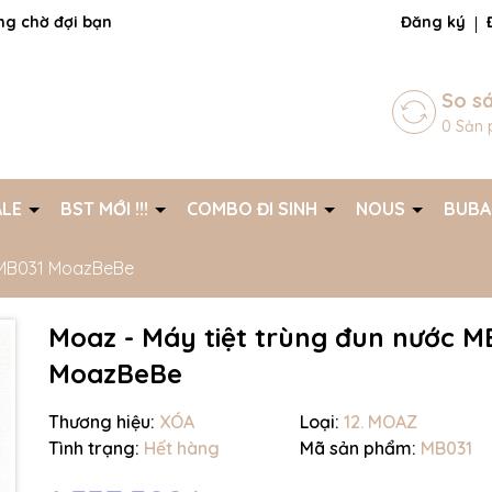
ng chờ đợi bạn
Đăng ký
So s
0
Sản 
ALE
BST MỚI !!!
COMBO ĐI SINH
NOUS
BUB
c MB031 MoazBeBe
Moaz - Máy tiệt trùng đun nước M
Mã giảm giá:
MoazBeBe
Ngày hết hạn:
Thương hiệu:
XÓA
Loại:
12. MOAZ
Điều kiện:
Tình trạng:
Hết hàng
Mã sản phẩm:
MB031