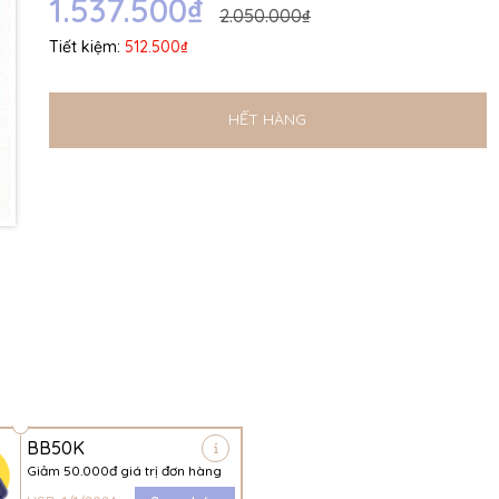
1.537.500₫
2.050.000₫
Tiết kiệm:
512.500₫
HẾT HÀNG
BB50K
Giảm 50.000đ giá trị đơn hàng