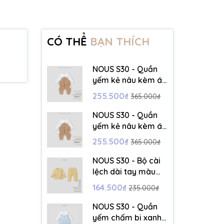
CÓ THỂ
BẠN THÍCH
NOUS S30 - Quần
yếm kẻ nâu kèm áo
dài tay màu trắng -
255.500₫
365.000₫
3-6M - SS26.T5C
NOUS S30 - Quần
yếm kẻ nâu kèm áo
dài tay màu trắng -
255.500₫
365.000₫
6-9M - SS26.T5C
NOUS S30 - Bộ cài
lệch dài tay màu
vàng thêu trang trí
164.500₫
235.000₫
- 12-18M - SS26.T5C
NOUS S30 - Quần
yếm chấm bi xanh