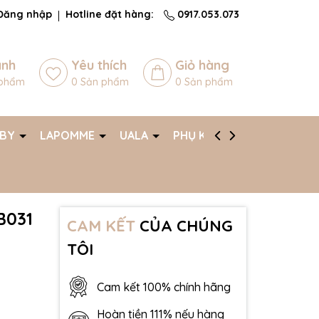
Đăng nhập
Hotline đặt hàng:
0917.053.073
ánh
Yêu thích
Giỏ hàng
phẩm
0
Sản phẩm
0
Sản phẩm
ABY
LAPOMME
UALA
PHỤ KIỆN
AFF
B031
CAM KẾT
CỦA CHÚNG
TÔI
Cam kết 100% chính hãng
Hoàn tiền 111% nếu hàng