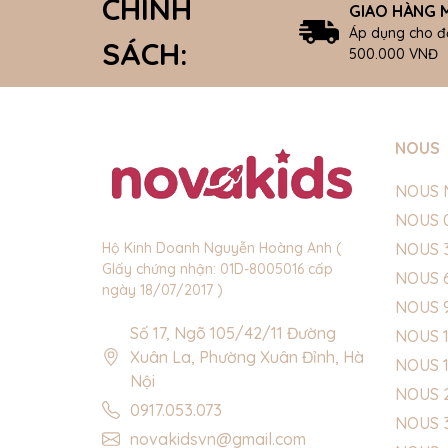
CHÍNH
GIAO HÀNG M
Áp dụng cho đ
SÁCH:
500.000 VNĐ
NOUS
NOUS 
NOUS 
NOUS 
Hộ Kinh Doanh Nguyễn Hoàng Anh (
GIấy chứng nhận: 01D-8005016 cấp
NOUS 
ngày 18/07/2017 )
NOUS 
Số 17, Ngõ 105/42/11 Đường
NOUS 1
Xuân La, Phường Xuân Đỉnh, Hà
NOUS 
Nội
NOUS 
0917.053.073
NOUS 
novakidsvn@gmail.com