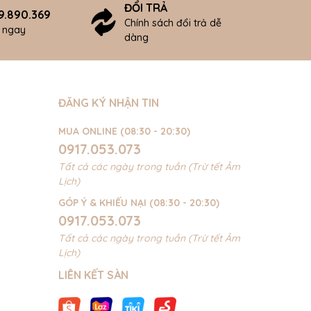
ĐỔI TRẢ
9.890.369
Chính sách đổi trả dễ
ợ ngay
dàng
ĐĂNG KÝ NHẬN TIN
MUA ONLINE (08:30 - 20:30)
0917.053.073
Tất cả các ngày trong tuần (Trừ tết Âm
Lịch)
GÓP Ý & KHIẾU NẠI (08:30 - 20:30)
0917.053.073
Tất cả các ngày trong tuần (Trừ tết Âm
Lịch)
LIÊN KẾT SÀN