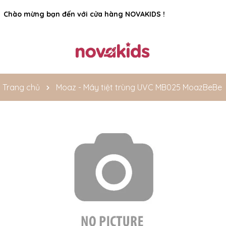
Rất nhiều ưu đãi và chương trình khuyến mãi đang chờ đợi
Chào mừng bạn đến với cửa hàng NOVAKIDS !
bạn
Trang chủ
Moaz - Máy tiệt trùng UVC MB025 MoazBeBe
Mã giảm giá: