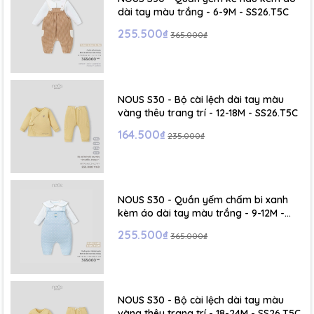
dài tay màu trắng - 6-9M - SS26.T5C
255.500₫
365.000₫
NOUS S30 - Bộ cài lệch dài tay màu
vàng thêu trang trí - 12-18M - SS26.T5C
164.500₫
235.000₫
NOUS S30 - Quần yếm chấm bi xanh
kèm áo dài tay màu trắng - 9-12M -
SS26.T5C
255.500₫
365.000₫
NOUS S30 - Bộ cài lệch dài tay màu
vàng thêu trang trí - 18-24M - SS26.T5C