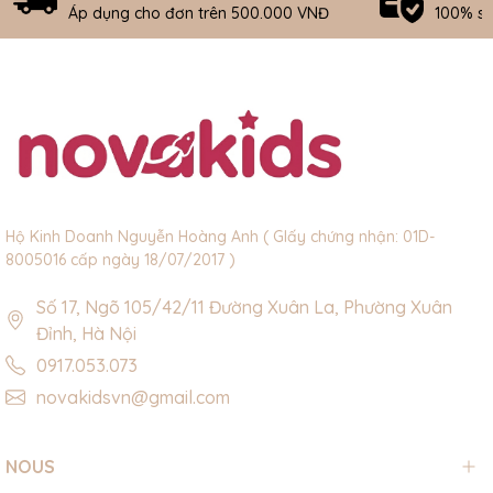
Áp dụng cho đơn trên 500.000 VNĐ
100% s
Hộ Kinh Doanh Nguyễn Hoàng Anh ( GIấy chứng nhận: 01D-
8005016 cấp ngày 18/07/2017 )
Số 17, Ngõ 105/42/11 Đường Xuân La, Phường Xuân
Đỉnh, Hà Nội
0917.053.073
novakidsvn@gmail.com
NOUS