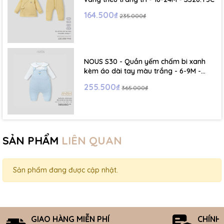
164.500₫
235.000₫
NOUS S30 - Quần yếm chấm bi xanh
kèm áo dài tay màu trắng - 6-9M -
SS26.T5C
255.500₫
365.000₫
SẢN PHẨM
LIÊN QUAN
Sản phẩm đang được cập nhật.
GIAO HÀNG MIỄN PHÍ
CHÍNH