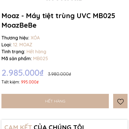
Ngày hết hạn:
Moaz - Máy tiệt trùng UVC MB025
Điều kiện:
MoazBeBe
Thương hiệu:
XÓA
Loại:
12. MOAZ
Tình trạng:
Hết hàng
Mã sản phẩm:
MB025
2.985.000₫
3.980.000₫
Tiết kiệm:
995.000₫
HẾT HÀNG
CAM KẾT
CỦA CHÚNG TÔI