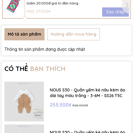
Giảm 20.000đ giá trị đơn hàng
HSD: 1/1/2024
Sao chép
Mô tả sản phẩm
Hướng dẫn mua hàng
Thông tin sản phẩm đang được cập nhật
CÓ THỂ
BẠN THÍCH
NOUS S30 - Quần yếm kẻ nâu kèm áo
dài tay màu trắng - 3-6M - SS26.T5C
255.500₫
365.000₫
NOUS S30 - Quần yếm kẻ nâu kèm áo