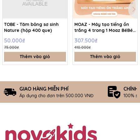
TOBE - Tăm bông sơ sinh
MOAZ - Máy tạo tiếng ồn
Nature (hộp 400 que)
trắng 4 trong 1 Moaz BéBé
MB – 106
50.000₫
307.500₫
75.000₫
410.000₫
Thêm vào giỏ
Thêm vào giỏ
GIAO HÀNG MIỄN PHÍ
CHÍNH
Áp dụng cho đơn trên 500.000 VNĐ
100% s