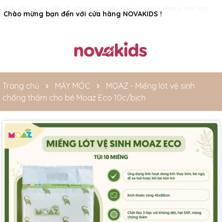
Rất nhiều ưu đãi và chương trình khuyến mãi đang chờ đợi
bạn
Trang chủ
MÁY MÓC
MOAZ - Miếng lót vệ sinh
chống thấm cho bé Moaz Eco 10c/bịch