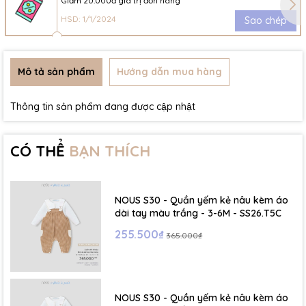
Giảm 20.000đ giá trị đơn hàng
HSD: 1/1/2024
Sao chép
Mô tả sản phẩm
Hướng dẫn mua hàng
Thông tin sản phẩm đang được cập nhật
CÓ THỂ
BẠN THÍCH
NOUS S30 - Quần yếm kẻ nâu kèm áo
dài tay màu trắng - 3-6M - SS26.T5C
255.500₫
365.000₫
NOUS S30 - Quần yếm kẻ nâu kèm áo