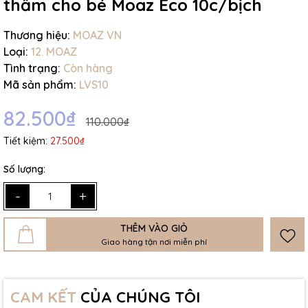
thấm cho bé Moaz Eco 10c/bịch
Thương hiệu:
MOAZ VN
Loại:
12. MOAZ
Tình trạng:
Còn hàng
Mã sản phẩm:
LVS10
82.500₫
110.000₫
Tiết kiệm:
27.500₫
Số lượng:
-
+
THÊM VÀO GIỎ
Giao hàng tận nơi miễn phí
CAM KẾT
CỦA CHÚNG TÔI