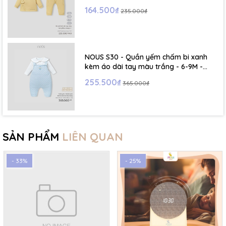
164.500₫
235.000₫
NOUS S30 - Quần yếm chấm bi xanh
kèm áo dài tay màu trắng - 6-9M -
SS26.T5C
255.500₫
365.000₫
SẢN PHẨM
LIÊN QUAN
- 33%
- 25%