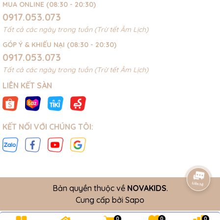
MUA ONLINE (08:30 - 20:30)
0917.053.073
Tất cả các ngày trong tuần (Trừ tết Âm Lịch)
GÓP Ý & KHIẾU NẠI (08:30 - 20:30)
0917.053.073
Tất cả các ngày trong tuần (Trừ tết Âm Lịch)
LIÊN KẾT SÀN
KẾT NỐI VỚI CHÚNG TÔI:
Bản quyền thuộc về
NOVAKIDS
.
Cung cấp bởi
Sapo
0
0
0