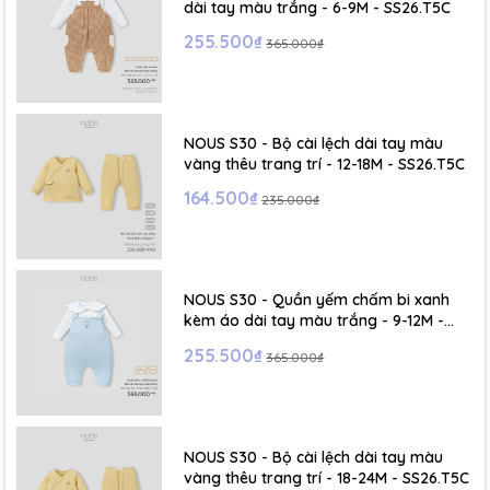
dài tay màu trắng - 6-9M - SS26.T5C
255.500₫
365.000₫
NOUS S30 - Bộ cài lệch dài tay màu
vàng thêu trang trí - 12-18M - SS26.T5C
164.500₫
235.000₫
NOUS S30 - Quần yếm chấm bi xanh
kèm áo dài tay màu trắng - 9-12M -
SS26.T5C
255.500₫
365.000₫
NOUS S30 - Bộ cài lệch dài tay màu
vàng thêu trang trí - 18-24M - SS26.T5C