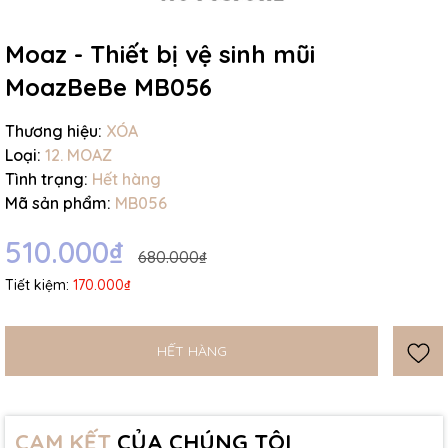
Ngày hết hạn:
Moaz - Thiết bị vệ sinh mũi
Điều kiện:
MoazBeBe MB056
Thương hiệu:
XÓA
Loại:
12. MOAZ
Tình trạng:
Hết hàng
Mã sản phẩm:
MB056
510.000₫
680.000₫
Tiết kiệm:
170.000₫
HẾT HÀNG
CAM KẾT
CỦA CHÚNG TÔI