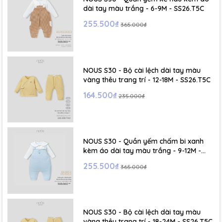
dài tay màu trắng - 6-9M - SS26.T5C
255.500₫
365.000₫
NOUS S30 - Bộ cài lệch dài tay màu
vàng thêu trang trí - 12-18M - SS26.T5C
164.500₫
235.000₫
NOUS S30 - Quần yếm chấm bi xanh
kèm áo dài tay màu trắng - 9-12M -
SS26.T5C
255.500₫
365.000₫
NOUS S30 - Bộ cài lệch dài tay màu
vàng thêu trang trí - 18-24M - SS26.T5C