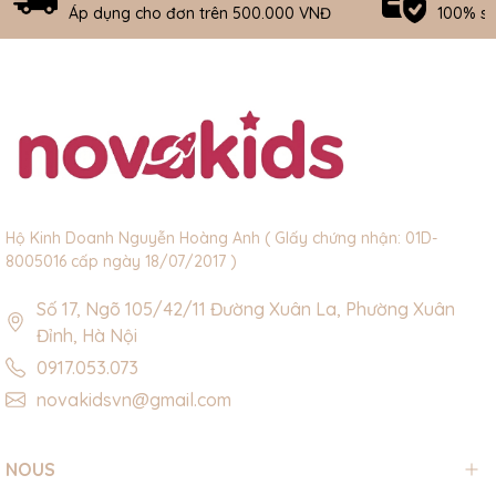
Áp dụng cho đơn trên 500.000 VNĐ
100% s
Hộ Kinh Doanh Nguyễn Hoàng Anh ( GIấy chứng nhận: 01D-
8005016 cấp ngày 18/07/2017 )
Số 17, Ngõ 105/42/11 Đường Xuân La, Phường Xuân
Đỉnh, Hà Nội
0917.053.073
novakidsvn@gmail.com
NOUS