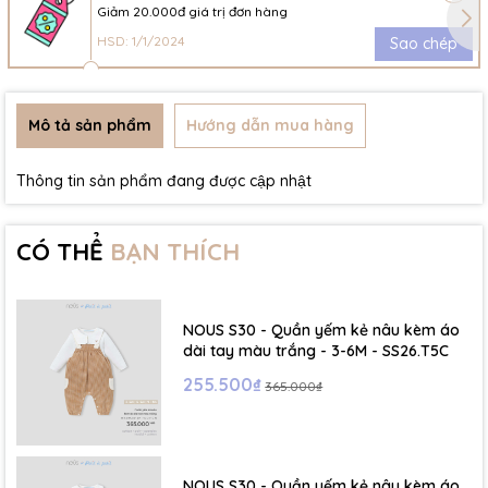
Giảm 20.000đ giá trị đơn hàng
HSD: 1/1/2024
Sao chép
Mô tả sản phẩm
Hướng dẫn mua hàng
Thông tin sản phẩm đang được cập nhật
CÓ THỂ
BẠN THÍCH
NOUS S30 - Quần yếm kẻ nâu kèm áo
dài tay màu trắng - 3-6M - SS26.T5C
255.500₫
365.000₫
NOUS S30 - Quần yếm kẻ nâu kèm áo