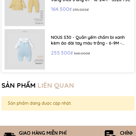
164.500₫
235.000₫
NOUS S30 - Quần yếm chấm bi xanh
kèm áo dài tay màu trắng - 6-9M -
SS26.T5C
255.500₫
365.000₫
SẢN PHẨM
LIÊN QUAN
Sản phẩm đang được cập nhật.
GIAO HÀNG MIỄN PHÍ
CHÍNH