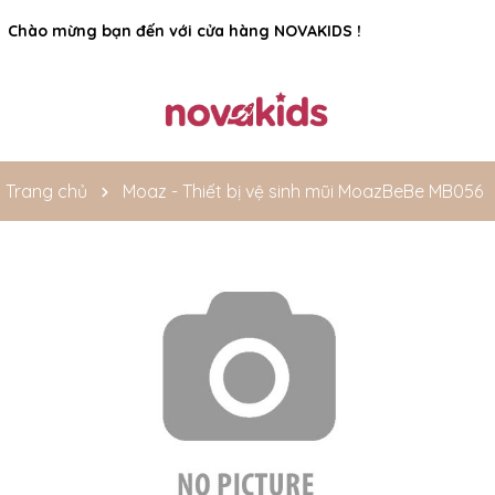
Rất nhiều ưu đãi và chương trình khuyến mãi đang chờ đợi
Chào mừng bạn đến với cửa hàng NOVAKIDS !
bạn
Trang chủ
Moaz - Thiết bị vệ sinh mũi MoazBeBe MB056
Mã giảm giá: