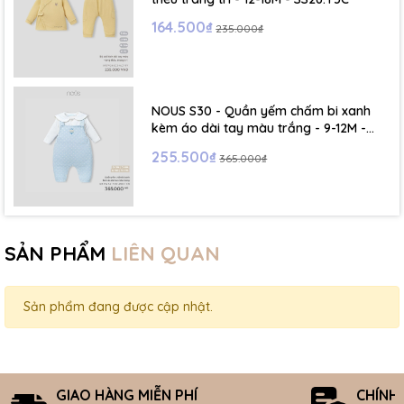
164.500₫
235.000₫
NOUS S30 - Quần yếm chấm bi xanh
kèm áo dài tay màu trắng - 9-12M -
SS26.T5C
255.500₫
365.000₫
SẢN PHẨM
LIÊN QUAN
Sản phẩm đang được cập nhật.
GIAO HÀNG MIỄN PHÍ
CHÍNH