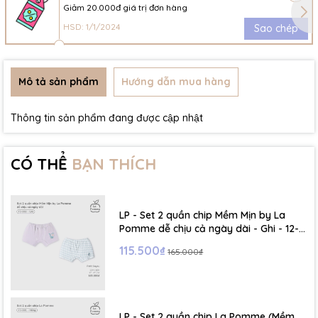
Giảm 20.000đ giá trị đơn hàng
HSD: 1/1/2024
Sao chép
Mô tả sản phẩm
Hướng dẫn mua hàng
Thông tin sản phẩm đang được cập nhật
CÓ THỂ
BẠN THÍCH
LP - Set 2 quần chip Mềm Mịn by La
Pomme dễ chịu cả ngày dài - Ghi - 12-
18M - SS26.T6A
115.500₫
165.000₫
LP - Set 2 quần chip La Pomme (Mềm