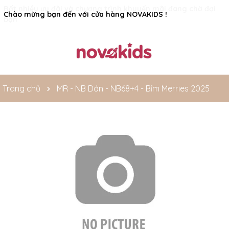
Rất nhiều ưu đãi và chương trình khuyến mãi đang chờ đợi
Chào mừng bạn đến với cửa hàng NOVAKIDS !
bạn
Trang chủ
MR - NB Dán - NB68+4 - Bỉm Merries 2025
Mã giảm giá: