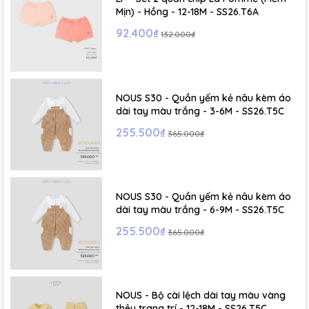
Mịn) - Hồng - 12-18M - SS26.T6A
92.400₫
132.000₫
NOUS S30 - Quần yếm kẻ nâu kèm áo
dài tay màu trắng - 3-6M - SS26.T5C
255.500₫
365.000₫
NOUS S30 - Quần yếm kẻ nâu kèm áo
dài tay màu trắng - 6-9M - SS26.T5C
255.500₫
365.000₫
NOUS - Bộ cài lệch dài tay màu vàng
thêu trang trí - 12-18M - SS26.T5C