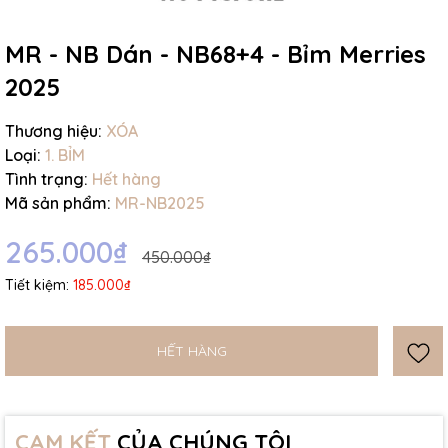
Ngày hết hạn:
MR - NB Dán - NB68+4 - Bỉm Merries
Điều kiện:
2025
Thương hiệu:
XÓA
Loại:
1. BỈM
Tình trạng:
Hết hàng
Mã sản phẩm:
MR-NB2025
265.000₫
450.000₫
Tiết kiệm:
185.000₫
HẾT HÀNG
CAM KẾT
CỦA CHÚNG TÔI