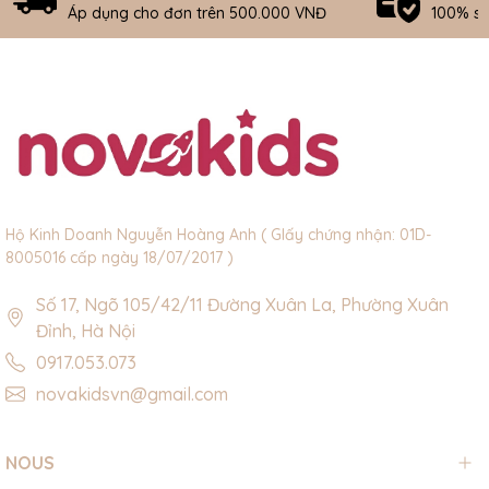
Áp dụng cho đơn trên 500.000 VNĐ
100% s
Hộ Kinh Doanh Nguyễn Hoàng Anh ( GIấy chứng nhận: 01D-
8005016 cấp ngày 18/07/2017 )
Số 17, Ngõ 105/42/11 Đường Xuân La, Phường Xuân
Đỉnh, Hà Nội
0917.053.073
novakidsvn@gmail.com
NOUS