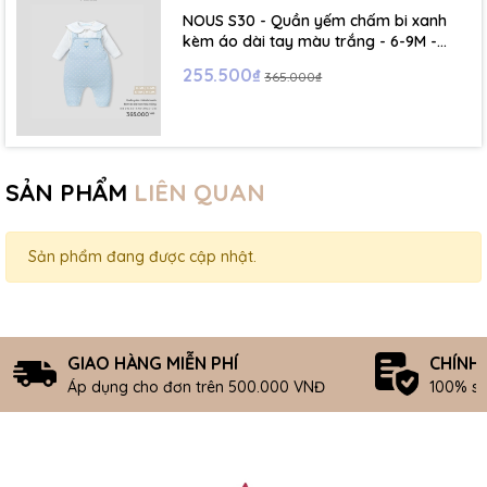
NOUS S30 - Quần yếm chấm bi xanh
kèm áo dài tay màu trắng - 6-9M -
SS26.T5C
255.500₫
365.000₫
SẢN PHẨM
LIÊN QUAN
Sản phẩm đang được cập nhật.
GIAO HÀNG MIỄN PHÍ
CHÍNH
Áp dụng cho đơn trên 500.000 VNĐ
100% s