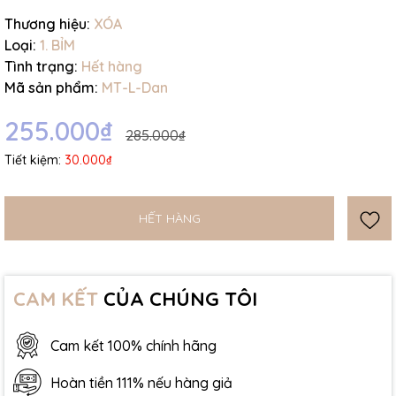
Thương hiệu:
XÓA
Loại:
1. BỈM
Tình trạng:
Hết hàng
Mã sản phẩm:
MT-L-Dan
255.000₫
285.000₫
Tiết kiệm:
30.000₫
HẾT HÀNG
CAM KẾT
CỦA CHÚNG TÔI
Cam kết 100% chính hãng
Hoàn tiền 111% nếu hàng giả