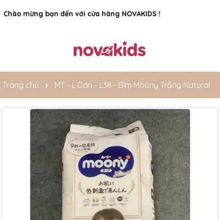
Rất nhiều ưu đãi và chương trình khuyến mãi đang chờ đợi
bạn
Trang chủ
MT - L Dán - L38 - Bỉm Moony Trắng Natural