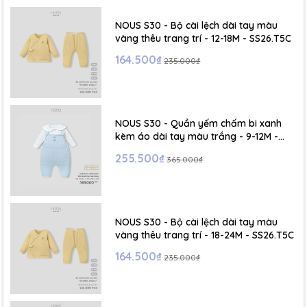
NOUS S30 - Bộ cài lệch dài tay màu
vàng thêu trang trí - 12-18M - SS26.T5C
164.500₫
235.000₫
NOUS S30 - Quần yếm chấm bi xanh
kèm áo dài tay màu trắng - 9-12M -
SS26.T5C
255.500₫
365.000₫
NOUS S30 - Bộ cài lệch dài tay màu
vàng thêu trang trí - 18-24M - SS26.T5C
164.500₫
235.000₫