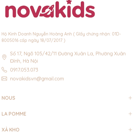
Hộ Kinh Doanh Nguyễn Hoàng Anh ( GIấy chứng nhận: 01D-
8005016 cấp ngày 18/07/2017 )
Số 17, Ngõ 105/42/11 Đường Xuân La, Phường Xuân
Đỉnh, Hà Nội
0917.053.073
novakidsvn@gmail.com
NOUS
LA POMME
XẢ KHO