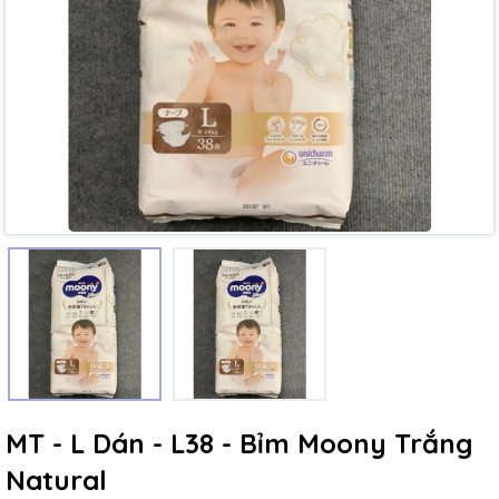
Mã giảm giá:
Ngày hết hạn:
Điều kiện:
MT - L Dán - L38 - Bỉm Moony Trắng
Natural