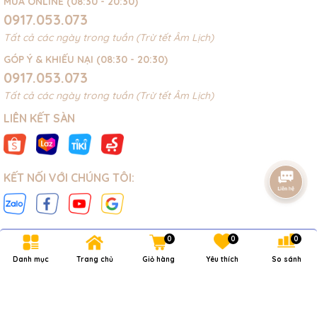
MUA ONLINE (08:30 - 20:30)
0917.053.073
Tất cả các ngày trong tuần (Trừ tết Âm Lịch)
GÓP Ý & KHIẾU NẠI (08:30 - 20:30)
0917.053.073
Tất cả các ngày trong tuần (Trừ tết Âm Lịch)
LIÊN KẾT SÀN
KẾT NỐI VỚI CHÚNG TÔI:
0
0
0
Danh mục
Trang chủ
Giỏ hàng
Yêu thích
So sánh
Bản quyền thuộc về
NOVAKIDS
.
Cung cấp bởi
Sapo