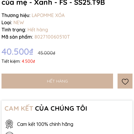
của mẹ - Xanh - FS - SS25.T9B
Thương hiệu:
LAPOMME XÓA
Loại:
NEW
Tình trạng:
Hết hàng
Mã sản phẩm:
802710060510T
40.500₫
45.000₫
Tiết kiệm:
4.500₫
HẾT HÀNG
CAM KẾT
CỦA CHÚNG TÔI
Cam kết 100% chính hãng