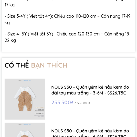
17 kg
- Size 3-4Y ( Viết tắt 4Y): Chiều cao 110-120 cm ~ Cân nặng 17-19
kg
- Size 4- 5Y ( Viết tắt 5Y) : Chiều cao 120-130 cm ~ Cân nặng 18-
22 kg
CÓ THỂ
BẠN THÍCH
NOUS S30 - Quần yếm kẻ nâu kèm áo
dài tay màu trắng - 3-6M - SS26.T5C
255.500₫
365.000₫
NOUS S30 - Quần yếm kẻ nâu kèm áo
dài tay màu trắng - 6-9M - SS26.T5C