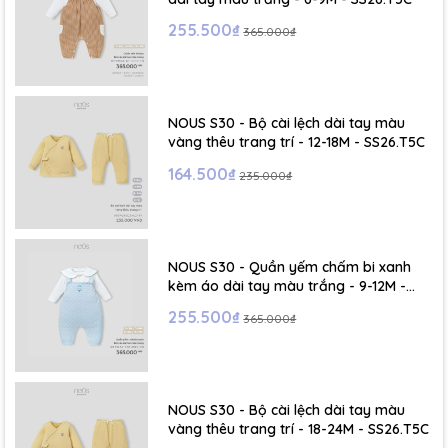
255.500₫
365.000₫
NOUS S30 - Bộ cài lệch dài tay màu
vàng thêu trang trí - 12-18M - SS26.T5C
164.500₫
235.000₫
NOUS S30 - Quần yếm chấm bi xanh
kèm áo dài tay màu trắng - 9-12M -
SS26.T5C
255.500₫
365.000₫
NOUS S30 - Bộ cài lệch dài tay màu
vàng thêu trang trí - 18-24M - SS26.T5C