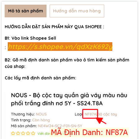
Mô tả sản phẩm
Hướng dẫn mua hàng
HƯỚNG DẪN ĐẶT SẢN PHẨM NÀY QUA SHOPEE :
B1: Vào link Shopee Sell
https://s.shopee.vn/qdXzK692y
:
B2: Gõ mã định danh sản phẩm vào ô tìm kiếm sản phẩm
của shop:
Các lấy mã định danh sản phẩm: