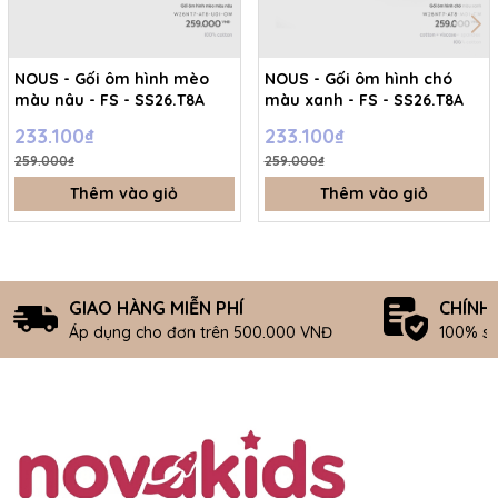
NOUS - Gối ôm hình mèo
NOUS - Gối ôm hình chó
màu nâu - FS - SS26.T8A
màu xanh - FS - SS26.T8A
233.100₫
233.100₫
259.000₫
259.000₫
Thêm vào giỏ
Thêm vào giỏ
GIAO HÀNG MIỄN PHÍ
CHÍNH
Áp dụng cho đơn trên 500.000 VNĐ
100% s