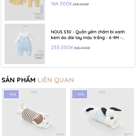
164.500₫
235.000₫
NOUS S30 - Quần yếm chấm bi xanh
kèm áo dài tay màu trắng - 6-9M -
SS26.T5C
255.500₫
365.000₫
SẢN PHẨM
LIÊN QUAN
- 10%
- 10%