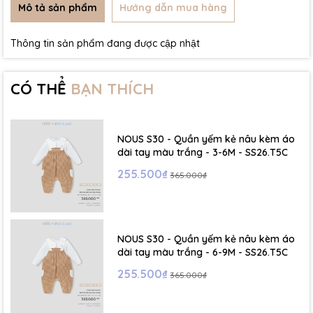
Mô tả sản phẩm
Hướng dẫn mua hàng
Thông tin sản phẩm đang được cập nhật
CÓ THỂ
BẠN THÍCH
NOUS S30 - Quần yếm kẻ nâu kèm áo
dài tay màu trắng - 3-6M - SS26.T5C
255.500₫
365.000₫
NOUS S30 - Quần yếm kẻ nâu kèm áo
dài tay màu trắng - 6-9M - SS26.T5C
255.500₫
365.000₫