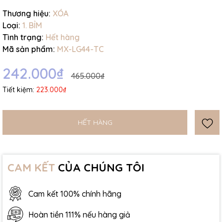
Thương hiệu:
XÓA
Loại:
1. BỈM
Tình trạng:
Hết hàng
Mã sản phẩm:
MX-LG44-TC
242.000₫
465.000₫
Tiết kiệm:
223.000₫
HẾT HÀNG
CAM KẾT
CỦA CHÚNG TÔI
Cam kết 100% chính hãng
Hoàn tiền 111% nếu hàng giả