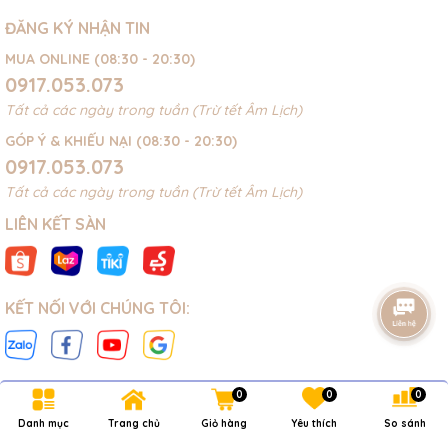
ĐĂNG KÝ NHẬN TIN
MUA ONLINE (08:30 - 20:30)
0917.053.073
Tất cả các ngày trong tuần (Trừ tết Âm Lịch)
GÓP Ý & KHIẾU NẠI (08:30 - 20:30)
0917.053.073
Tất cả các ngày trong tuần (Trừ tết Âm Lịch)
LIÊN KẾT SÀN
KẾT NỐI VỚI CHÚNG TÔI:
0
0
0
Danh mục
Trang chủ
Giỏ hàng
Yêu thích
So sánh
Bản quyền thuộc về
NOVAKIDS
.