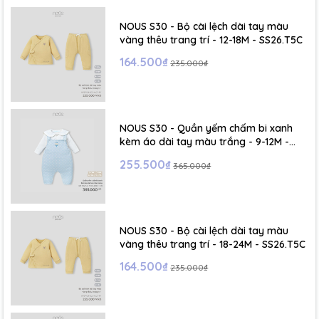
NOUS S30 - Bộ cài lệch dài tay màu
vàng thêu trang trí - 12-18M - SS26.T5C
164.500₫
235.000₫
NOUS S30 - Quần yếm chấm bi xanh
kèm áo dài tay màu trắng - 9-12M -
SS26.T5C
255.500₫
365.000₫
NOUS S30 - Bộ cài lệch dài tay màu
vàng thêu trang trí - 18-24M - SS26.T5C
164.500₫
235.000₫