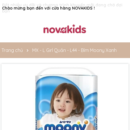
Rất nhiều ưu đãi và chương trình khuyến mãi đang chờ đợi
bạn
Trang chủ
MX - L Girl Quần - L44 - Bỉm Moony Xanh