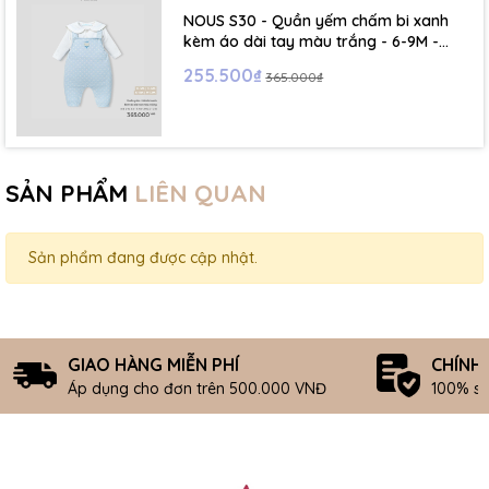
NOUS S30 - Quần yếm chấm bi xanh
kèm áo dài tay màu trắng - 6-9M -
SS26.T5C
255.500₫
365.000₫
SẢN PHẨM
LIÊN QUAN
Sản phẩm đang được cập nhật.
GIAO HÀNG MIỄN PHÍ
CHÍNH
Áp dụng cho đơn trên 500.000 VNĐ
100% s