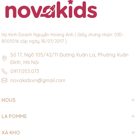
Hộ Kinh Doanh Nguyễn Hoàng Anh ( GIấy chứng nhận: 01D-
8005016 cấp ngày 18/07/2017 )
Số 17, Ngõ 105/42/11 Đường Xuân La, Phường Xuân
Đỉnh, Hà Nội
0917.053.073
novakidsvn@gmail.com
NOUS
LA POMME
XẢ KHO