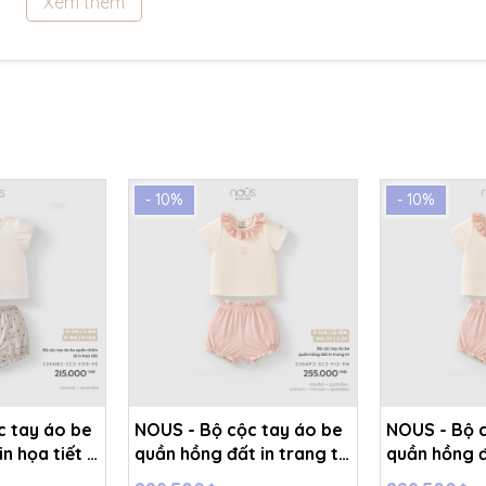
Xem thêm
- 10%
- 10%
c tay áo be
NOUS - Bộ cộc tay áo be
NOUS - Bộ c
n họa tiết -
quần hồng đất in trang trí
quần hồng đấ
T8A
- 18-24M - SS26.T8A
- 12-18M - 