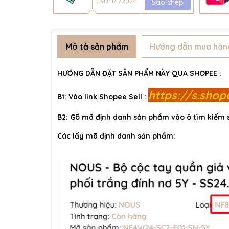
HSD: 1/1/2024
Sao chép
Mô tả sản phẩm
Hướng dẫn mua hàn
HƯỚNG DẪN ĐẶT SẢN PHẨM NÀY QUA SHOPEE :
https://s.sho
B1: Vào link Shopee Sell :
B2: Gõ mã định danh sản phẩm vào ô tìm kiếm
Các lấy mã định danh sản phẩm: