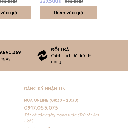
229.500₫
229.500
255.000₫
255.000₫
vào giỏ
Thêm vào giỏ
Thê
ĐỔI TRẢ
9.890.369
Chính sách đổi trả dễ
ợ ngay
dàng
ĐĂNG KÝ NHẬN TIN
MUA ONLINE (08:30 - 20:30)
0917.053.073
Tất cả các ngày trong tuần (Trừ tết Âm
Lịch)