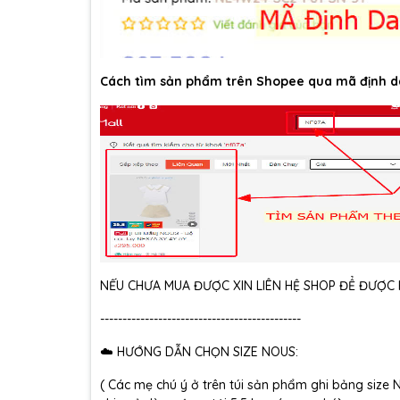
Cách tìm sản phẩm trên Shopee qua mã định d
NẾU CHƯA MUA ĐƯỢC XIN LIÊN HỆ SHOP ĐỂ ĐƯỢC H
---------------------------------------------
☁️ HƯỚNG DẪN CHỌN SIZE NOUS:
( Các mẹ chú ý ở trên túi sản phẩm ghi bảng size