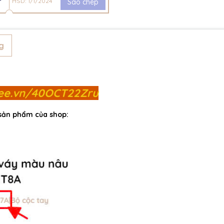
HSD: 1/1/2024
Sao chép
g
pee.vn/40OCT22Zru
 sản phẩm của shop: