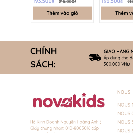
193.500₫
193.500₫
215.000₫
21
Thêm vào giỏ
Thêm v
CHÍNH
GIAO HÀNG M
Áp dụng cho đ
SÁCH:
500.000 VNĐ
NOUS
NOUS 
NOUS 
NOUS 
Hộ Kinh Doanh Nguyễn Hoàng Anh (
GIấy chứng nhận: 01D-8005016 cấp
NOUS 