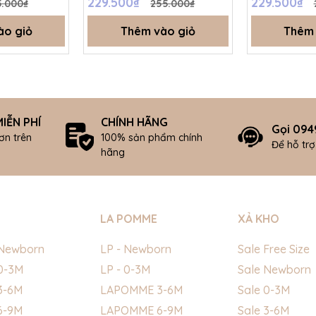
229.500₫
229.500₫
5.000₫
255.000₫
ào giỏ
Thêm vào giỏ
Thêm 
IỄN PHÍ
CHÍNH HÃNG
Gọi 094
ơn trên
100% sản phẩm chính
Để hỗ tr
hãng
LA POMME
XẢ KHO
Newborn
LP - Newborn
Sale Free Size
0-3M
LP - 0-3M
Sale Newborn
3-6M
LAPOMME 3-6M
Sale 0-3M
6-9M
LAPOMME 6-9M
Sale 3-6M