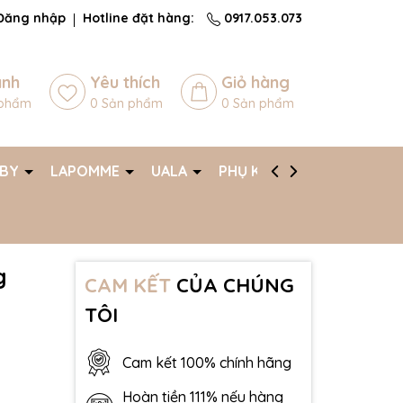
Đăng nhập
Hotline đặt hàng:
0917.053.073
ánh
Yêu thích
Giỏ hàng
phẩm
0
Sản phẩm
0
Sản phẩm
ABY
LAPOMME
UALA
PHỤ KIỆN
AFF
g
CAM KẾT
CỦA CHÚNG
TÔI
Cam kết 100% chính hãng
Hoàn tiền 111% nếu hàng