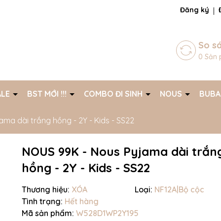
ng chờ đợi bạn
Đăng ký
So s
0
Sản 
ALE
BST MỚI !!!
COMBO ĐI SINH
NOUS
BUB
ma dài trắng hồng - 2Y - Kids - SS22
NOUS 99K - Nous Pyjama dài trắn
hồng - 2Y - Kids - SS22
Thương hiệu:
XÓA
Loại:
NF12A|Bộ cộc
Tình trạng:
Hết hàng
Mã giảm giá:
Mã sản phẩm:
W528D1WP2Y195