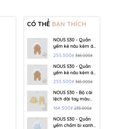
CÓ THỂ
BẠN THÍCH
NOUS S30 - Quần
yếm kẻ nâu kèm áo
dài tay màu trắng -
255.500₫
365.000₫
3-6M - SS26.T5C
NOUS S30 - Quần
yếm kẻ nâu kèm áo
dài tay màu trắng -
255.500₫
365.000₫
6-9M - SS26.T5C
NOUS S30 - Bộ cài
lệch dài tay màu
vàng thêu trang trí
164.500₫
235.000₫
- 12-18M - SS26.T5C
NOUS S30 - Quần
yếm chấm bi xanh