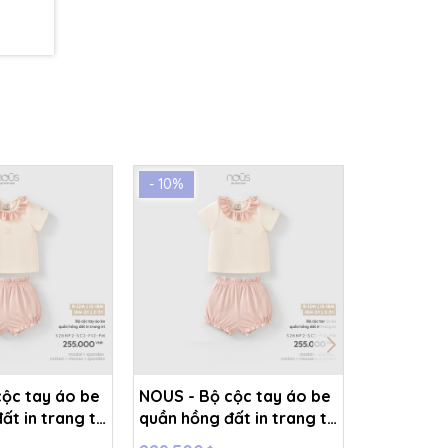
- 10%
- 10%
ộc tay áo be
NOUS - Bộ cộc tay áo be
NOUS - Bộ
t in trang trí
quần hồng đất in trang trí
quần hồng 
SS26.T8A
- 9-12M - SS26.T8A
- 2-3Y - 