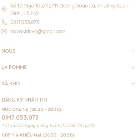
Số 17, Ngõ 105/42/11 Đường Xuân La, Phường Xuân
Đỉnh, Hà Nội
0917.053.073
novakidsvn@gmail.com
NOUS
LA POMME
XẢ KHO
ĐĂNG KÝ NHẬN TIN
MUA ONLINE (08:30 - 20:30)
0917.053.073
Tất cả các ngày trong tuần (Trừ tết Âm Lịch)
GÓP Ý & KHIẾU NẠI (08:30 - 20:30)