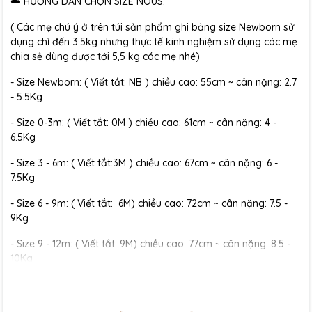
☁️ HƯỚNG DẪN CHỌN SIZE NOUS:
( Các mẹ chú ý ở trên túi sản phẩm ghi bảng size Newborn sử
dụng chỉ đến 3.5kg nhưng thực tế kinh nghiệm sử dụng các mẹ
chia sẻ dùng được tới 5,5 kg các mẹ nhé)
- Size Newborn: ( Viết tắt: NB ) chiều cao: 55cm ~ cân nặng: 2.7
- 5.5Kg
- Size 0-3m: ( Viết tắt: 0M ) chiều cao: 61cm ~ cân nặng: 4 -
6.5Kg
- Size 3 - 6m: ( Viết tắt:3M ) chiều cao: 67cm ~ cân nặng: 6 -
7.5Kg
- Size 6 - 9m: ( Viết tắt: 6M) chiều cao: 72cm ~ cân nặng: 7.5 -
9Kg
- Size 9 - 12m: ( Viết tắt: 9M) chiều cao: 77cm ~ cân nặng: 8.5 -
10Kg
- Size 12 - 18m:( Viết tắt: 12M) chiều cao: 79cm ~ cân nặng: 10 -
11.5Kg