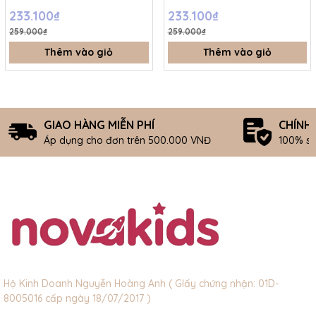
233.100₫
233.100₫
259.000₫
259.000₫
Thêm vào giỏ
Thêm vào giỏ
GIAO HÀNG MIỄN PHÍ
CHÍNH
Áp dụng cho đơn trên 500.000 VNĐ
100% s
Hộ Kinh Doanh Nguyễn Hoàng Anh ( GIấy chứng nhận: 01D-
8005016 cấp ngày 18/07/2017 )