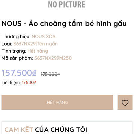
NOUS - Áo choàng tắm bé hình gấu
Thương hiệu:
NOUS XÓA
Mã giảm giá:
Loại:
S637NX29|Tên ngắn
Tình trạng:
Hết hàng
Ngày hết hạn:
Mã sản phẩm:
S637NX299M250
Điều kiện:
157.500₫
175.000₫
Tiết kiệm:
17.500₫
HẾT HÀNG
CAM KẾT
CỦA CHÚNG TÔI