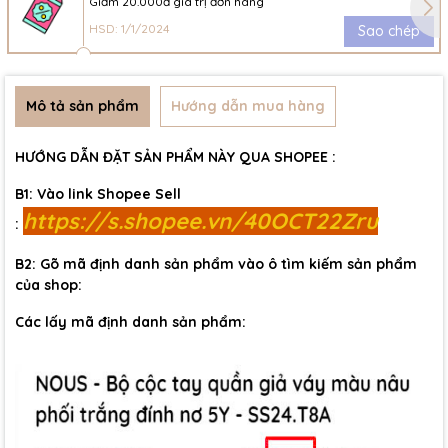
Giảm 20.000đ giá trị đơn hàng
HSD: 1/1/2024
Sao chép
Mô tả sản phẩm
Hướng dẫn mua hàng
HƯỚNG DẪN ĐẶT SẢN PHẨM NÀY QUA SHOPEE :
B1: Vào link Shopee Sell
https://s.shopee.vn/40OCT22Zru
:
B2: Gõ mã định danh sản phẩm vào ô tìm kiếm sản phẩm
của shop:
Các lấy mã định danh sản phẩm: