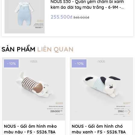
NOUS S30 - Quần yếm chấm bi xanh
kèm áo dài tay màu trắng - 6-9M -
SS26.T5C
255.500₫
365.000₫
SẢN PHẨM
LIÊN QUAN
- 10%
- 10%
NOUS - Gối ôm hình mèo
NOUS - Gối ôm hình chó
màu nâu - FS - SS26.T8A
màu xanh - FS - SS26.T8A