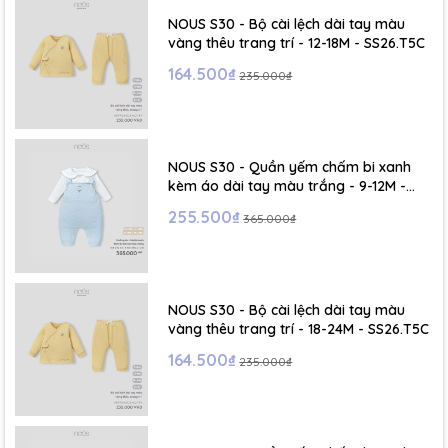
- Size M : 6-12 tháng
NOUS S30 - Bộ cài lệch dài tay màu
vàng thêu trang trí - 12-18M - SS26.T5C
- Size L : 12-24 tháng
164.500₫
235.000₫
- Size XL :2- 6 tuổi
NOUS S30 - Quần yếm chấm bi xanh
kèm áo dài tay màu trắng - 9-12M -
SS26.T5C
255.500₫
365.000₫
NOUS S30 - Bộ cài lệch dài tay màu
vàng thêu trang trí - 18-24M - SS26.T5C
164.500₫
235.000₫