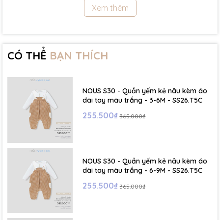
Xem thêm
- Size 18 - 24m:( Viết tắt: 18M) chiều cao: 86cm ~ cân nặng: 11.5 -
13Kg
- Size 2 - 3Y: ( Viết tắt: 2Y) chiều cao: 86 - 96cm ~ cân nặng: 13 -
15Kg
CÓ THỂ
BẠN THÍCH
- Size 3 - 4Y: ( Viết tắt: 3Y) chiều cao: 96 - 106cm ~ cân nặng: 15 -
17Kg
NOUS S30 - Quần yếm kẻ nâu kèm áo
- Size 4 - 5Y: ( Viết tắt: 4Y) chiều cao: 107 - 114cm ~ cân nặng: 17
dài tay màu trắng - 3-6M - SS26.T5C
- 19Kg
255.500₫
365.000₫
- Size 5 - 6Y: ( Viết tắt: 5Y) chiều cao: 114 - 122cm ~ cân nặng: 19
- 22Kg
NOUS S30 - Quần yếm kẻ nâu kèm áo
☁️ Bảng Size Mũ, Giày và Phụ kiện :
dài tay màu trắng - 6-9M - SS26.T5C
255.500₫
365.000₫
- NB : Dưới 6 kg
- Size S: 0-6 tháng