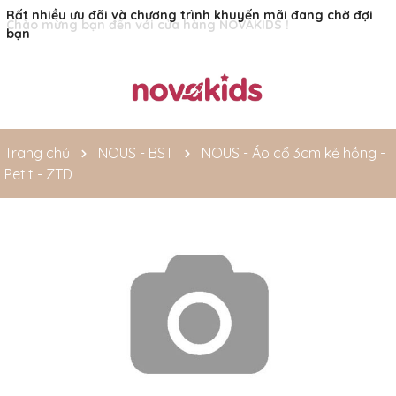
Rất nhiều ưu đãi và chương trình khuyến mãi đang chờ đợi
bạn
Trang chủ
NOUS - BST
NOUS - Áo cổ 3cm kẻ hồng -
Petit - ZTD