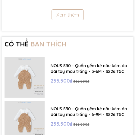
11.5Kg
Xem thêm
- Size 18 - 24m:( Viết tắt: 18M) chiều cao: 86cm ~ cân nặng: 11.5 -
13Kg
- Size 2 - 3Y: ( Viết tắt: 2Y) chiều cao: 86 - 96cm ~ cân nặng: 13 -
15Kg
CÓ THỂ
BẠN THÍCH
- Size 3 - 4Y: ( Viết tắt: 3Y) chiều cao: 96 - 106cm ~ cân nặng: 15 -
17Kg
NOUS S30 - Quần yếm kẻ nâu kèm áo
- Size 4 - 5Y: ( Viết tắt: 4Y) chiều cao: 107 - 114cm ~ cân nặng: 17
dài tay màu trắng - 3-6M - SS26.T5C
- 19Kg
255.500₫
365.000₫
- Size 5 - 6Y: ( Viết tắt: 5Y) chiều cao: 114 - 122cm ~ cân nặng: 19
- 22Kg
NOUS S30 - Quần yếm kẻ nâu kèm áo
☁️ Bảng Size Mũ, Giày và Phụ kiện :
dài tay màu trắng - 6-9M - SS26.T5C
255.500₫
365.000₫
- NB : Dưới 6 kg