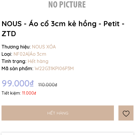
NOUS - Áo cổ 3cm kẻ hồng - Petit -
ZTD
Mã giảm giá:
Thương hiệu:
NOUS XÓA
Loại:
NF02A|Áo 3cm
Ngày hết hạn:
Tình trạng:
Hết hàng
Điều kiện:
Mã sản phẩm:
W22G31KPI06P3M
99.000₫
110.000₫
Tiết kiệm:
11.000₫
HẾT HÀNG