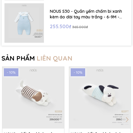
NOUS S30 - Quần yếm chấm bi xanh
kèm áo dài tay màu trắng - 6-9M -
SS26.T5C
255.500₫
365.000₫
SẢN PHẨM
LIÊN QUAN
- 10%
- 10%