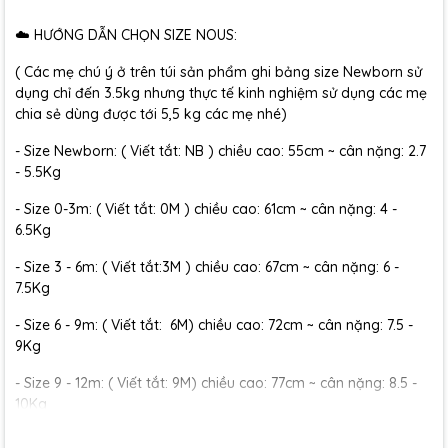
☁️ HƯỚNG DẪN CHỌN SIZE NOUS:
( Các mẹ chú ý ở trên túi sản phẩm ghi bảng size Newborn sử
dụng chỉ đến 3.5kg nhưng thực tế kinh nghiệm sử dụng các mẹ
chia sẻ dùng được tới 5,5 kg các mẹ nhé)
- Size Newborn: ( Viết tắt: NB ) chiều cao: 55cm ~ cân nặng: 2.7
- 5.5Kg
- Size 0-3m: ( Viết tắt: 0M ) chiều cao: 61cm ~ cân nặng: 4 -
6.5Kg
- Size 3 - 6m: ( Viết tắt:3M ) chiều cao: 67cm ~ cân nặng: 6 -
7.5Kg
- Size 6 - 9m: ( Viết tắt: 6M) chiều cao: 72cm ~ cân nặng: 7.5 -
9Kg
- Size 9 - 12m: ( Viết tắt: 9M) chiều cao: 77cm ~ cân nặng: 8.5 -
10Kg
- Size 12 - 18m:( Viết tắt: 12M) chiều cao: 79cm ~ cân nặng: 10 -