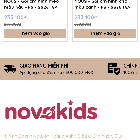
NOUS - Gối ôm hình mèo
NOUS - Gối ôm hình chó
màu nâu - FS - SS26.T8A
màu xanh - FS - SS26.T8A
233.100₫
233.100₫
259.000₫
259.000₫
Thêm vào giỏ
Thêm vào giỏ
GIAO HÀNG MIỄN PHÍ
CHÍNH
Áp dụng cho đơn trên 500.000 VNĐ
100% s
Hộ Kinh Doanh Nguyễn Hoàng Anh ( GIấy chứng nhận: 01D-