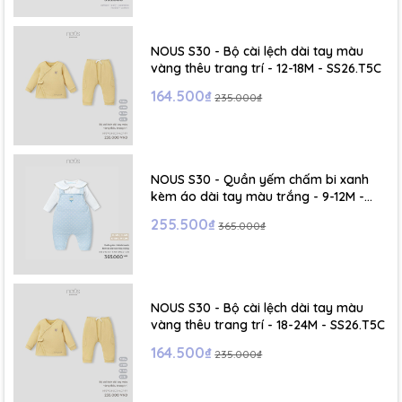
- Size S: 0-6 tháng
- Size M : 6-12 tháng
NOUS S30 - Bộ cài lệch dài tay màu
vàng thêu trang trí - 12-18M - SS26.T5C
- Size L : 12-24 tháng
164.500₫
235.000₫
- Size XL :2- 6 tuổi
NOUS S30 - Quần yếm chấm bi xanh
kèm áo dài tay màu trắng - 9-12M -
SS26.T5C
255.500₫
365.000₫
NOUS S30 - Bộ cài lệch dài tay màu
vàng thêu trang trí - 18-24M - SS26.T5C
164.500₫
235.000₫