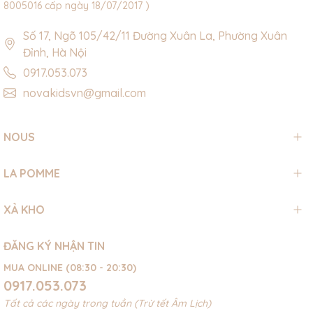
8005016 cấp ngày 18/07/2017 )
Số 17, Ngõ 105/42/11 Đường Xuân La, Phường Xuân
Đỉnh, Hà Nội
0917.053.073
novakidsvn@gmail.com
NOUS
LA POMME
XẢ KHO
ĐĂNG KÝ NHẬN TIN
MUA ONLINE (08:30 - 20:30)
0917.053.073
Tất cả các ngày trong tuần (Trừ tết Âm Lịch)