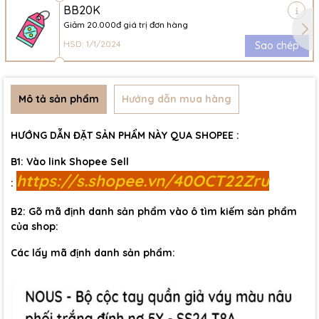
BB20K
Giảm 20.000đ giá trị đơn hàng
HSD: 1/1/2024
Sao chép
Mô tả sản phẩm
Hướng dẫn mua hàng
HƯỚNG DẪN ĐẶT SẢN PHẨM NÀY QUA SHOPEE :
B1: Vào link Shopee Sell
https://s.shopee.vn/40OCT22Zru
:
B2: Gõ mã định danh sản phẩm vào ô tìm kiếm sản phẩm
của shop:
Các lấy mã định danh sản phẩm: