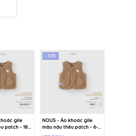
- 10%
- 10%
hoác gile
NOUS - Áo khoác gile
NOUS - Áo
u patch - 18-
màu nâu thêu patch - 6-
màu be - 
.T8A
9M - SS26.T8A
SS26.T8A