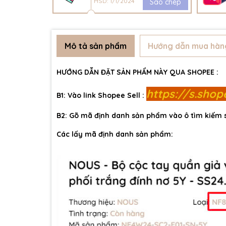
HSD: 1/1/2024
Sao chép
Mô tả sản phẩm
Hướng dẫn mua hàn
HƯỚNG DẪN ĐẶT SẢN PHẨM NÀY QUA SHOPEE :
https://s.sho
B1: Vào link Shopee Sell :
B2: Gõ mã định danh sản phẩm vào ô tìm kiếm
Các lấy mã định danh sản phẩm: