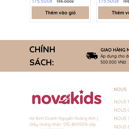
175.500₫
175.500₫
195.000₫
19
Thêm vào giỏ
Thêm v
CHÍNH
GIAO HÀNG M
Áp dụng cho đ
SÁCH:
500.000 VNĐ
NOUS
NOUS 
NOUS 
NOUS 
Hộ Kinh Doanh Nguyễn Hoàng Anh (
GIấy chứng nhận: 01D-8005016 cấp
NOUS 