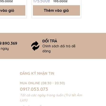
175.500₫
175.500₫
195.000₫
195.000₫
vào giỏ
Thêm vào giỏ
Thê
ĐỔI TRẢ
9.890.369
Chính sách đổi trả dễ
ợ ngay
dàng
ĐĂNG KÝ NHẬN TIN
MUA ONLINE (08:30 - 20:30)
0917.053.073
Tất cả các ngày trong tuần (Trừ tết Âm
Lịch)