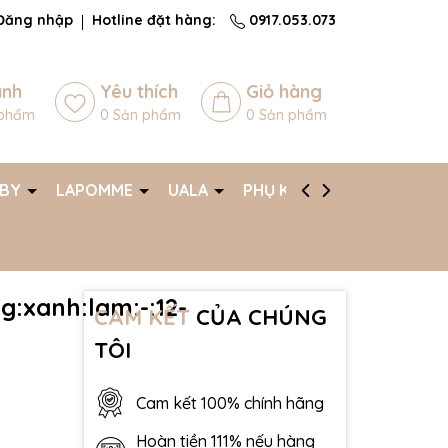
Đăng nhập
Hotline đặt hàng:
0917.053.073
ánh
Yêu thích
Giỏ hàng
phẩm
0
Sản phẩm
0
Sản phẩm
ABY
LAPOMME
UALA
PHỤ KIỆN
AFF
g:xanh:lam:-:12-
CAM KẾT
CỦA CHÚNG
TÔI
Cam kết 100% chính hãng
Hoàn tiền 111% nếu hàng