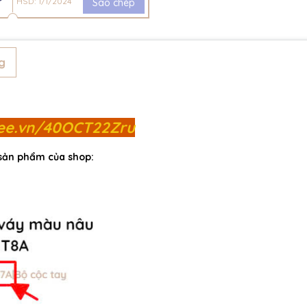
HSD: 1/1/2024
Sao chép
g
pee.vn/40OCT22Zru
 sản phẩm của shop: