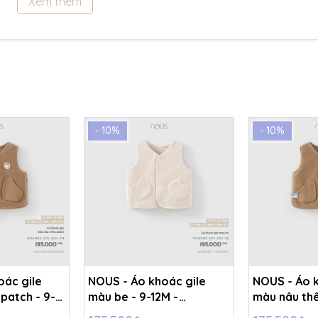
Xem thêm
- 10%
- 10%
oác gile
NOUS - Áo khoác gile
NOUS - Áo k
patch - 9-
màu be - 9-12M -
màu nâu thê
A
SS26.T8A
24M - SS26