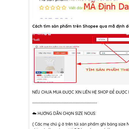
Cách tìm sản phẩm trên Shopee qua mã định d
NẾU CHƯA MUA ĐƯỢC XIN LIÊN HỆ SHOP ĐỂ ĐƯỢC H
---------------------------------------------
☁️ HƯỚNG DẪN CHỌN SIZE NOUS:
( Các mẹ chú ý ở trên túi sản phẩm ghi bảng size