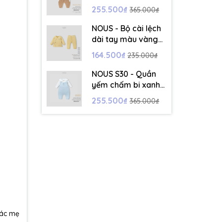
dài tay màu trắng -
255.500₫
365.000₫
6-9M - SS26.T5C
NOUS - Bộ cài lệch
dài tay màu vàng
thêu trang trí - 12-
164.500₫
235.000₫
18M - SS26.T5C
NOUS S30 - Quần
yếm chấm bi xanh
kèm áo dài tay
255.500₫
365.000₫
màu trắng - 9-12M
- SS26.T5C
các mẹ