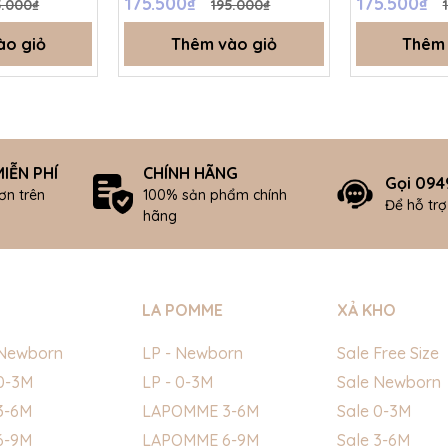
175.500₫
175.500₫
5.000₫
195.000₫
ào giỏ
Thêm vào giỏ
Thêm 
IỄN PHÍ
CHÍNH HÃNG
Gọi 094
ơn trên
100% sản phẩm chính
Để hỗ tr
hãng
LA POMME
XẢ KHO
Newborn
LP - Newborn
Sale Free Size
0-3M
LP - 0-3M
Sale Newborn
3-6M
LAPOMME 3-6M
Sale 0-3M
6-9M
LAPOMME 6-9M
Sale 3-6M