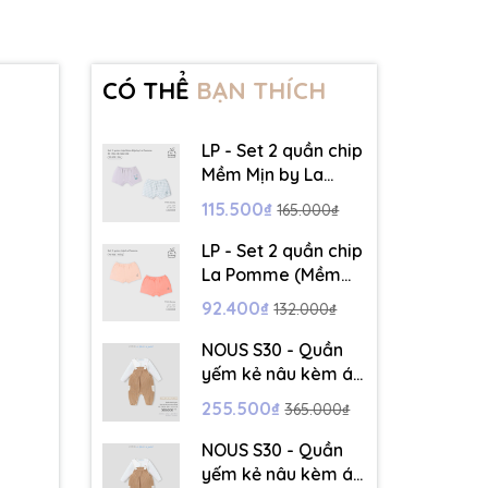
CÓ THỂ
BẠN THÍCH
LP - Set 2 quần chip
Mềm Mịn by La
Pomme dễ chịu cả
115.500₫
165.000₫
ngày dài - Ghi - 12-
18M - SS26.T6A
LP - Set 2 quần chip
La Pomme (Mềm
Mịn) - Hồng - 12-
92.400₫
132.000₫
18M - SS26.T6A
NOUS S30 - Quần
yếm kẻ nâu kèm áo
dài tay màu trắng -
255.500₫
365.000₫
3-6M - SS26.T5C
NOUS S30 - Quần
yếm kẻ nâu kèm áo