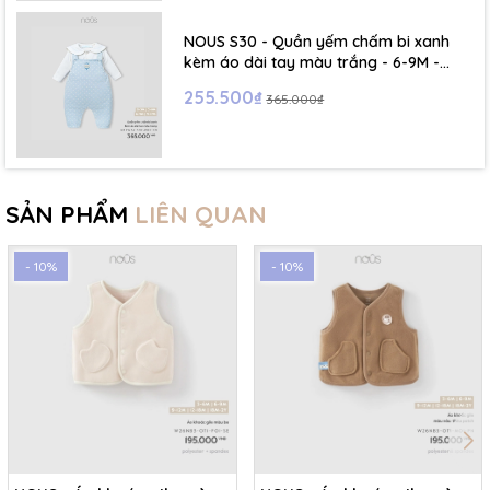
NOUS S30 - Quần yếm chấm bi xanh
kèm áo dài tay màu trắng - 6-9M -
SS26.T5C
255.500₫
365.000₫
SẢN PHẨM
LIÊN QUAN
- 10%
- 10%