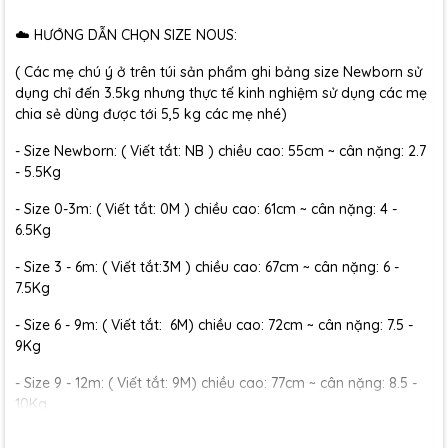
☁️ HƯỚNG DẪN CHỌN SIZE NOUS:
( Các mẹ chú ý ở trên túi sản phẩm ghi bảng size Newborn sử
dụng chỉ đến 3.5kg nhưng thực tế kinh nghiệm sử dụng các mẹ
chia sẻ dùng được tới 5,5 kg các mẹ nhé)
- Size Newborn: ( Viết tắt: NB ) chiều cao: 55cm ~ cân nặng: 2.7
- 5.5Kg
- Size 0-3m: ( Viết tắt: 0M ) chiều cao: 61cm ~ cân nặng: 4 -
6.5Kg
- Size 3 - 6m: ( Viết tắt:3M ) chiều cao: 67cm ~ cân nặng: 6 -
7.5Kg
- Size 6 - 9m: ( Viết tắt: 6M) chiều cao: 72cm ~ cân nặng: 7.5 -
9Kg
- Size 9 - 12m: ( Viết tắt: 9M) chiều cao: 77cm ~ cân nặng: 8.5 -
10Kg
- Size 12 - 18m:( Viết tắt: 12M) chiều cao: 79cm ~ cân nặng: 10 -