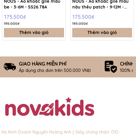
NOUS - Áo khoác gile màu
NOUS - Áo khoác gile màu
be - 3-6M - SS26.T8A
nâu thêu patch - 9-12M -
SS26.T8A
175.500₫
175.500₫
195.000₫
195.000₫
Thêm vào giỏ
Thêm vào giỏ
GIAO HÀNG MIỄN PHÍ
CHÍNH
Áp dụng cho đơn trên 500.000 VNĐ
100% s
Hộ Kinh Doanh Nguyễn Hoàng Anh ( GIấy chứng nhận: 01D-