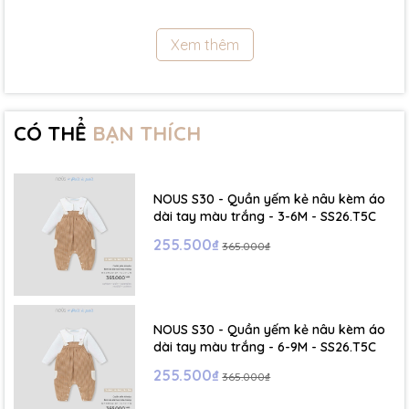
11.5Kg
Xem thêm
- Size 18 - 24m:( Viết tắt: 18M) chiều cao: 86cm ~ cân nặng: 11.5 -
13Kg
- Size 2 - 3Y: ( Viết tắt: 2Y) chiều cao: 86 - 96cm ~ cân nặng: 13 -
15Kg
CÓ THỂ
BẠN THÍCH
- Size 3 - 4Y: ( Viết tắt: 3Y) chiều cao: 96 - 106cm ~ cân nặng: 15 -
17Kg
NOUS S30 - Quần yếm kẻ nâu kèm áo
- Size 4 - 5Y: ( Viết tắt: 4Y) chiều cao: 107 - 114cm ~ cân nặng: 17
dài tay màu trắng - 3-6M - SS26.T5C
- 19Kg
255.500₫
365.000₫
- Size 5 - 6Y: ( Viết tắt: 5Y) chiều cao: 114 - 122cm ~ cân nặng: 19
- 22Kg
NOUS S30 - Quần yếm kẻ nâu kèm áo
☁️ Bảng Size Mũ, Giày và Phụ kiện :
dài tay màu trắng - 6-9M - SS26.T5C
255.500₫
365.000₫
- NB : Dưới 6 kg