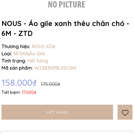
NOUS - Áo gile xanh thêu chân chó -
6M - ZTD
Mã giảm giá:
Thương hiệu:
NOUS XÓA
Loại:
NF04A|Áo Gile
Ngày hết hạn:
Tình trạng:
Hết hàng
Mã sản phẩm:
W22B30PBL00C6M
Điều kiện:
158.000₫
175.000₫
Tiết kiệm:
17.000₫
HẾT HÀNG