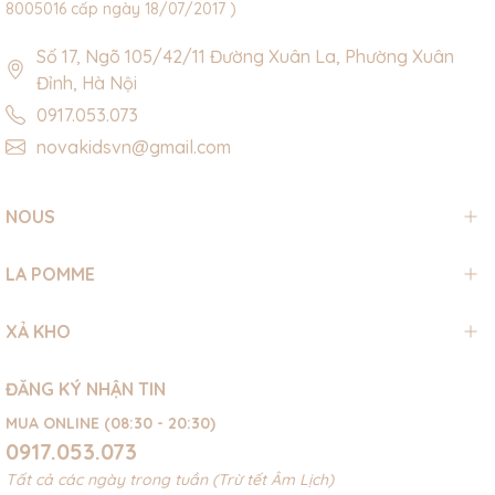
8005016 cấp ngày 18/07/2017 )
Số 17, Ngõ 105/42/11 Đường Xuân La, Phường Xuân
Đỉnh, Hà Nội
0917.053.073
novakidsvn@gmail.com
NOUS
LA POMME
XẢ KHO
ĐĂNG KÝ NHẬN TIN
MUA ONLINE (08:30 - 20:30)
0917.053.073
Tất cả các ngày trong tuần (Trừ tết Âm Lịch)