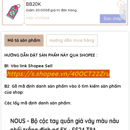
BB20K
Giảm 20.000đ giá trị đơn hàng
HSD: 1/1/2024
Sao chép
Mô tả sản phẩm
Hướng dẫn mua hàng
HƯỚNG DẪN ĐẶT SẢN PHẨM NÀY QUA SHOPEE :
B1: Vào link Shopee Sell
https://s.shopee.vn/40OCT22Zru
:
B2: Gõ mã định danh sản phẩm vào ô tìm kiếm sản phẩm
của shop:
Các lấy mã định danh sản phẩm: