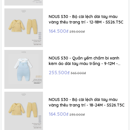
- Size S: 0-6 tháng
- Size M : 6-12 tháng
NOUS S30 - Bộ cài lệch dài tay màu
vàng thêu trang trí - 12-18M - SS26.T5C
- Size L : 12-24 tháng
164.500₫
235.000₫
- Size XL :2- 6 tuổi
NOUS S30 - Quần yếm chấm bi xanh
kèm áo dài tay màu trắng - 9-12M -
SS26.T5C
255.500₫
365.000₫
NOUS S30 - Bộ cài lệch dài tay màu
vàng thêu trang trí - 18-24M - SS26.T5C
164.500₫
235.000₫