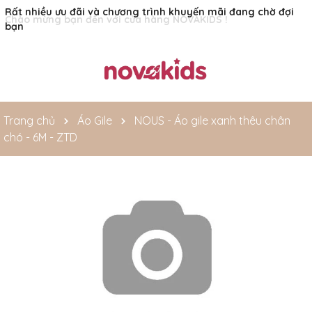
Rất nhiều ưu đãi và chương trình khuyến mãi đang chờ đợi
bạn
Trang chủ
Áo Gile
NOUS - Áo gile xanh thêu chân
chó - 6M - ZTD