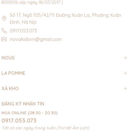
8005016 cấp ngày 18/07/2017 )
Số 17, Ngõ 105/42/11 Đường Xuân La, Phường Xuân
Đỉnh, Hà Nội
0917.053.073
novakidsvn@gmail.com
NOUS
LA POMME
XẢ KHO
ĐĂNG KÝ NHẬN TIN
MUA ONLINE (08:30 - 20:30)
0917.053.073
Tất cả các ngày trong tuần (Trừ tết Âm Lịch)