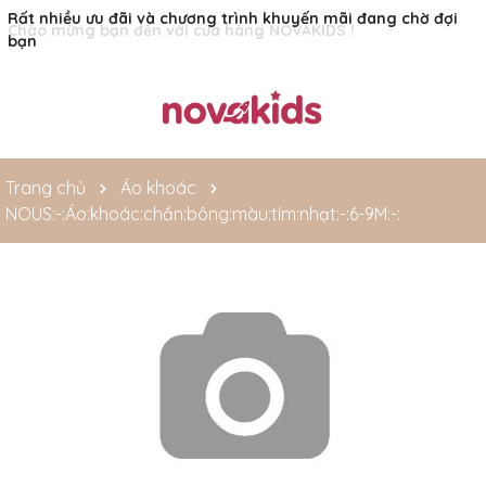
Rất nhiều ưu đãi và chương trình khuyến mãi đang chờ đợi
bạn
Trang chủ
Áo khoác
NOUS:-:Áo:khoác:chần:bông:màu:tím:nhạt:-:6-9M:-: