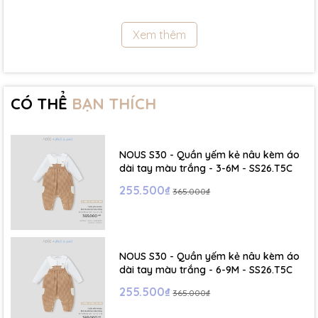
11.5Kg
Xem thêm
- Size 18 - 24m:( Viết tắt: 18M) chiều cao: 86cm ~ cân nặng: 11.5 -
13Kg
- Size 2 - 3Y: ( Viết tắt: 2Y) chiều cao: 86 - 96cm ~ cân nặng: 13 -
15Kg
CÓ THỂ
BẠN THÍCH
- Size 3 - 4Y: ( Viết tắt: 3Y) chiều cao: 96 - 106cm ~ cân nặng: 15 -
17Kg
NOUS S30 - Quần yếm kẻ nâu kèm áo
- Size 4 - 5Y: ( Viết tắt: 4Y) chiều cao: 107 - 114cm ~ cân nặng: 17
dài tay màu trắng - 3-6M - SS26.T5C
- 19Kg
255.500₫
365.000₫
- Size 5 - 6Y: ( Viết tắt: 5Y) chiều cao: 114 - 122cm ~ cân nặng: 19
- 22Kg
NOUS S30 - Quần yếm kẻ nâu kèm áo
☁️ Bảng Size Mũ, Giày và Phụ kiện :
dài tay màu trắng - 6-9M - SS26.T5C
255.500₫
365.000₫
- NB : Dưới 6 kg