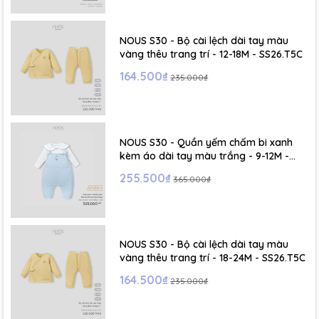
- Size S: 0-6 tháng
- Size M : 6-12 tháng
NOUS S30 - Bộ cài lệch dài tay màu
vàng thêu trang trí - 12-18M - SS26.T5C
- Size L : 12-24 tháng
164.500₫
235.000₫
- Size XL :2- 6 tuổi
NOUS S30 - Quần yếm chấm bi xanh
kèm áo dài tay màu trắng - 9-12M -
SS26.T5C
255.500₫
365.000₫
NOUS S30 - Bộ cài lệch dài tay màu
vàng thêu trang trí - 18-24M - SS26.T5C
164.500₫
235.000₫