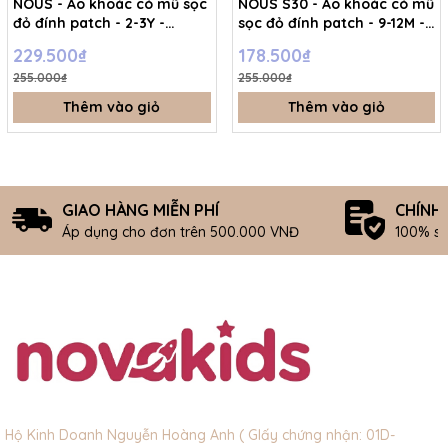
NOUS - Áo khoác có mũ sọc
NOUS S30 - Áo khoác có mũ
đỏ đính patch - 2-3Y -
sọc đỏ đính patch - 9-12M -
SS26.T5C
SS26.T5C
229.500₫
178.500₫
255.000₫
255.000₫
Thêm vào giỏ
Thêm vào giỏ
GIAO HÀNG MIỄN PHÍ
CHÍNH
Áp dụng cho đơn trên 500.000 VNĐ
100% s
Hộ Kinh Doanh Nguyễn Hoàng Anh ( GIấy chứng nhận: 01D-