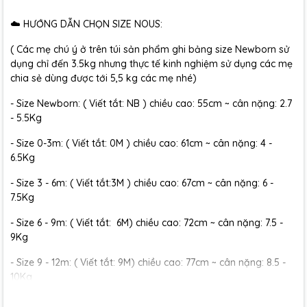
☁️ HƯỚNG DẪN CHỌN SIZE NOUS:
( Các mẹ chú ý ở trên túi sản phẩm ghi bảng size Newborn sử
dụng chỉ đến 3.5kg nhưng thực tế kinh nghiệm sử dụng các mẹ
chia sẻ dùng được tới 5,5 kg các mẹ nhé)
- Size Newborn: ( Viết tắt: NB ) chiều cao: 55cm ~ cân nặng: 2.7
- 5.5Kg
- Size 0-3m: ( Viết tắt: 0M ) chiều cao: 61cm ~ cân nặng: 4 -
6.5Kg
- Size 3 - 6m: ( Viết tắt:3M ) chiều cao: 67cm ~ cân nặng: 6 -
7.5Kg
- Size 6 - 9m: ( Viết tắt: 6M) chiều cao: 72cm ~ cân nặng: 7.5 -
9Kg
- Size 9 - 12m: ( Viết tắt: 9M) chiều cao: 77cm ~ cân nặng: 8.5 -
10Kg
- Size 12 - 18m:( Viết tắt: 12M) chiều cao: 79cm ~ cân nặng: 10 -