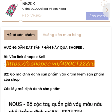
BB20K
Giảm 20.000đ giá trị đơn hàng
HSD: 1/1/2024
Sao chép
Mô tả sản phẩm
Hướng dẫn mua hàng
HƯỚNG DẪN ĐẶT SẢN PHẨM NÀY QUA SHOPEE :
B1: Vào link Shopee Sell
https://s.shopee.vn/40OCT22Zru
:
B2: Gõ mã định danh sản phẩm vào ô tìm kiếm sản phẩm
của shop:
Các lấy mã định danh sản phẩm: