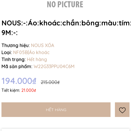
NOUS:-:Áo:khoác:chần:bông:màu:tím:
9M:-:
Mã giảm giá:
Thương hiệu:
NOUS XÓA
Loại:
NF05B|Áo khoác
Ngày hết hạn:
Tình trạng:
Hết hàng
Mã sản phẩm:
W22G33PPU04C6M
Điều kiện:
194.000₫
215.000₫
Tiết kiệm:
21.000₫
HẾT HÀNG