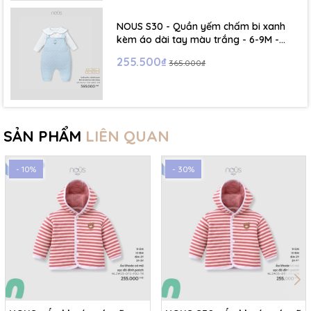
NOUS S30 - Quần yếm chấm bi xanh
kèm áo dài tay màu trắng - 6-9M -
SS26.T5C
255.500₫
365.000₫
SẢN PHẨM
LIÊN QUAN
- 10%
- 30%