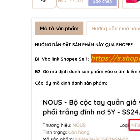
HSD: 1/1/2024
Sao chép
Mô tả sản phẩm
Hướng dẫn mua hàn
HƯỚNG DẪN ĐẶT SẢN PHẨM NÀY QUA SHOPEE :
https://s.sho
B1: Vào link Shopee Sell :
B2: Gõ mã định danh sản phẩm vào ô tìm kiếm
Các lấy mã định danh sản phẩm: