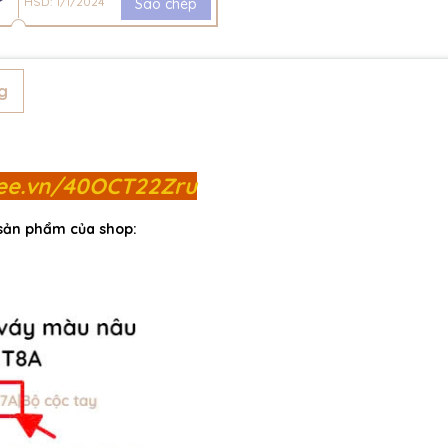
HSD: 1/1/2024
Sao chép
g
pee.vn/40OCT22Zru
 sản phẩm của shop: