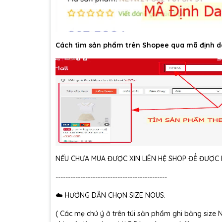
Cách tìm sản phẩm trên Shopee qua mã định d
NẾU CHƯA MUA ĐƯỢC XIN LIÊN HỆ SHOP ĐỂ ĐƯỢC H
---------------------------------------------
☁️ HƯỚNG DẪN CHỌN SIZE NOUS:
( Các mẹ chú ý ở trên túi sản phẩm ghi bảng size