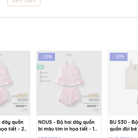
Xem thêm
- 10%
- 30%
i dây quần
NOUS - Bộ hai dây quần
BU S30 - Bộ
ọa tiết - 2-
bí màu tím in họa tiết - 12-
quần đùi bé 
B
18M - SS26.T5B
BMD153102 