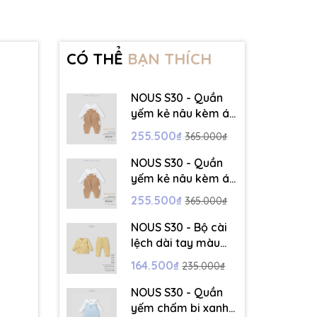
CÓ THỂ
BẠN THÍCH
NOUS S30 - Quần
yếm kẻ nâu kèm áo
dài tay màu trắng -
255.500₫
365.000₫
3-6M - SS26.T5C
NOUS S30 - Quần
yếm kẻ nâu kèm áo
dài tay màu trắng -
255.500₫
365.000₫
6-9M - SS26.T5C
NOUS S30 - Bộ cài
lệch dài tay màu
vàng thêu trang trí
164.500₫
235.000₫
- 12-18M - SS26.T5C
NOUS S30 - Quần
yếm chấm bi xanh