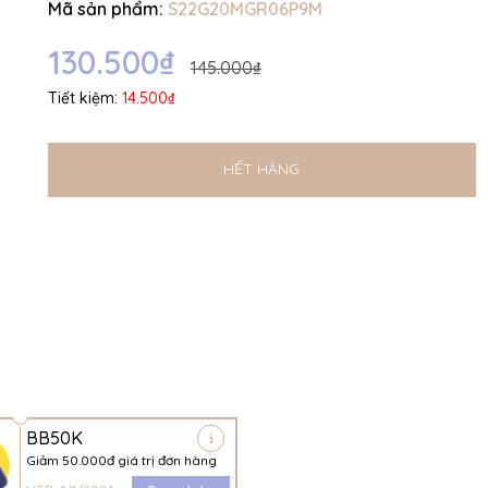
Mã sản phẩm:
S22G20MGR06P9M
Ngày hết hạn:
130.500₫
Điều kiện:
145.000₫
Tiết kiệm:
14.500₫
HẾT HÀNG
BB50K
Giảm 50.000đ giá trị đơn hàng