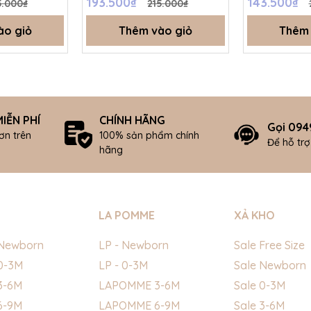
193.500₫
143.500₫
5.000₫
215.000₫
sữa - 3-4Y 
ào giỏ
Thêm vào giỏ
Thêm 
IỄN PHÍ
CHÍNH HÃNG
Gọi 094
ơn trên
100% sản phẩm chính
Để hỗ tr
hãng
LA POMME
XẢ KHO
Newborn
LP - Newborn
Sale Free Size
0-3M
LP - 0-3M
Sale Newborn
3-6M
LAPOMME 3-6M
Sale 0-3M
6-9M
LAPOMME 6-9M
Sale 3-6M