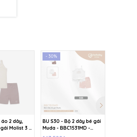
- 30%
- 30%
 áo 2 dây,
BU S30 - Bộ 2 dây bé gái
BU S30 - 
gái Molist 3 -
Muda - BBC1531MD -
quần đùi 
- Trắng+nâu
Trắng,Hồng - 4-5Y -
BBB153101 