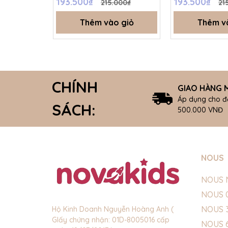
193.500₫
193.500₫
215.000₫
21
Thêm vào giỏ
Thêm v
CHÍNH
GIAO HÀNG M
Áp dụng cho đ
SÁCH:
500.000 VNĐ
NOUS
NOUS 
NOUS 
NOUS 
Hộ Kinh Doanh Nguyễn Hoàng Anh (
GIấy chứng nhận: 01D-8005016 cấp
NOUS 