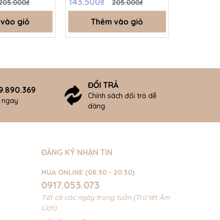
143.500₫
136.500₫
205.000₫
205.000₫
- SS25.BP
SS24.T4B
SS24.T6B
vào giỏ
Thêm vào giỏ
Thê
ĐỔI TRẢ
9.890.369
Chính sách đổi trả dễ
ợ ngay
dàng
ĐĂNG KÝ NHẬN TIN
MUA ONLINE (08:30 - 20:30)
0917.053.073
Tất cả các ngày trong tuần (Trừ tết Âm
Lịch)