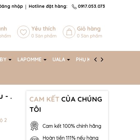
Đăng nhập
Hotline đặt hàng:
0917.053.073
ánh
Yêu thích
Giỏ hàng
phẩm
0
Sản phẩm
0
Sản phẩm
ABY
LAPOMME
UALA
PHỤ KIỆN
AFF
 - .
CAM KẾT
CỦA CHÚNG
TÔI
ộ 2
Cam kết 100% chính hãng
Hoàn tiền 111% nếu hàng