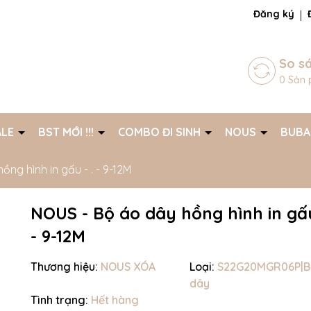
ng chờ đợi bạn
Đăng ký
So s
0
Sản 
ALE
BST MỚI !!!
COMBO ĐI SINH
NOUS
BUB
ng hình in gấu - . - 9-12M
NOUS - Bộ áo dây hồng hình in gấu
- 9-12M
Thương hiệu:
NOUS XÓA
Loại:
S22G20MGR06P|B
dây
Mã giảm giá:
Tình trạng:
Hết hàng