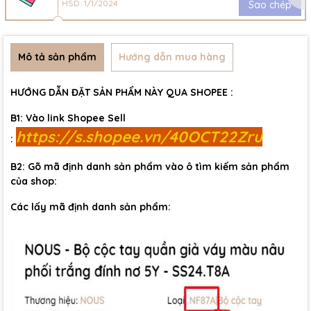
HSD: 1/1/2024
Sao chép
Mô tả sản phẩm
Hướng dẫn mua hàng
HƯỚNG DẪN ĐẶT SẢN PHẨM NÀY QUA SHOPEE :
B1: Vào link Shopee Sell
https://s.shopee.vn/40OCT22Zru
:
B2: Gõ mã định danh sản phẩm vào ô tìm kiếm sản phẩm
của shop:
Các lấy mã định danh sản phẩm: