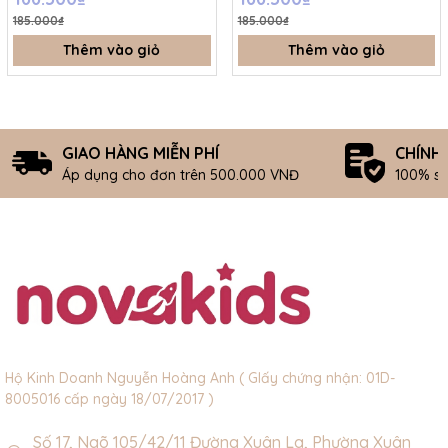
185.000₫
185.000₫
Thêm vào giỏ
Thêm vào giỏ
GIAO HÀNG MIỄN PHÍ
CHÍNH
Áp dụng cho đơn trên 500.000 VNĐ
100% s
Hộ Kinh Doanh Nguyễn Hoàng Anh ( GIấy chứng nhận: 01D-
8005016 cấp ngày 18/07/2017 )
Số 17, Ngõ 105/42/11 Đường Xuân La, Phường Xuân