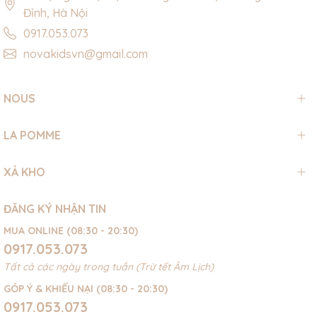
Đỉnh, Hà Nội
0917.053.073
novakidsvn@gmail.com
NOUS
LA POMME
XẢ KHO
ĐĂNG KÝ NHẬN TIN
MUA ONLINE (08:30 - 20:30)
0917.053.073
Tất cả các ngày trong tuần (Trừ tết Âm Lịch)
GÓP Ý & KHIẾU NẠI (08:30 - 20:30)
0917.053.073