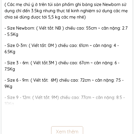
( Các mẹ chú ý ở trên túi sản phẩm ghi bảng size Newborn sử
dụng chỉ đến 3.5kg nhưng thực tế kinh nghiệm sử dụng các mẹ
chia sẻ dùng được tới 5,5 kg các mẹ nhé)
- Size Newborn: ( Viết tắt: NB ) chiều cao: 55cm ~ cân nặng: 2.7
- 5.5Kg
- Size 0-3m: ( Viết tắt: 0M ) chiều cao: 61cm ~ cân nặng: 4 -
6.5Kg
- Size 3 - 6m: ( Viết tắt:3M ) chiều cao: 67cm ~ cân nặng: 6 -
7.5Kg
- Size 6 - 9m: ( Viết tắt: 6M) chiều cao: 72cm ~ cân nặng: 7.5 -
9Kg
- Size 9 - 12m: ( Viết tắt: 9M) chiều cao: 77cm ~ cân nặng: 8.5 -
10Kg
- Size 12 - 18m:( Viết tắt: 12M) chiều cao: 79cm ~ cân nặng: 10 -
11.5Kg
Xem thêm
- Size 18 - 24m:( Viết tắt: 18M) chiều cao: 86cm ~ cân nặng: 11.5 -