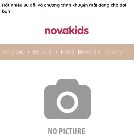
Rất nhiều ưu đãi và chương trình khuyến mãi đang chờ đợi
bạn
Trang chủ
Bộ ba lỗ
NOUS - Bộ ba lỗ Air be vàng