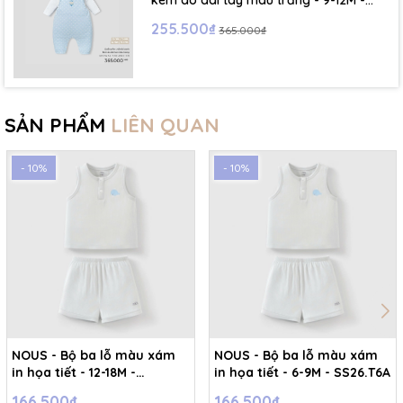
kèm áo dài tay màu trắng - 9-12M -
SS26.T5C
255.500₫
365.000₫
SẢN PHẨM
LIÊN QUAN
- 10%
- 10%
NOUS - Bộ ba lỗ màu xám
NOUS - Bộ ba lỗ màu xám
in họa tiết - 12-18M -
in họa tiết - 6-9M - SS26.T6A
SS26.T6A
166.500₫
166.500₫