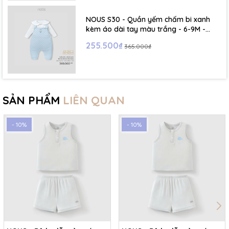
NOUS S30 - Quần yếm chấm bi xanh
kèm áo dài tay màu trắng - 6-9M -
SS26.T5C
255.500₫
365.000₫
SẢN PHẨM
LIÊN QUAN
- 10%
- 10%