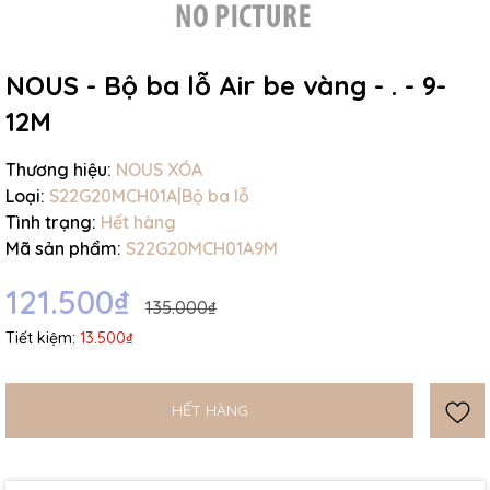
NOUS - Bộ ba lỗ Air be vàng - . - 9-
12M
Mã giảm giá:
Thương hiệu:
NOUS XÓA
Loại:
S22G20MCH01A|Bộ ba lỗ
Ngày hết hạn:
Tình trạng:
Hết hàng
Mã sản phẩm:
S22G20MCH01A9M
Điều kiện:
121.500₫
135.000₫
Tiết kiệm:
13.500₫
HẾT HÀNG