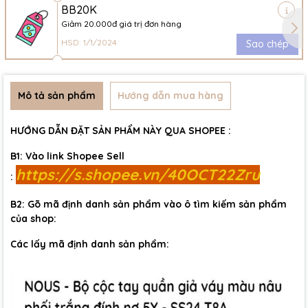
BB20K
Giảm 20.000đ giá trị đơn hàng
HSD: 1/1/2024
Sao chép
Mô tả sản phẩm
Hướng dẫn mua hàng
HƯỚNG DẪN ĐẶT SẢN PHẨM NÀY QUA SHOPEE :
B1: Vào link Shopee Sell
https://s.shopee.vn/40OCT22Zru
:
B2: Gõ mã định danh sản phẩm vào ô tìm kiếm sản phẩm
của shop:
Các lấy mã định danh sản phẩm: