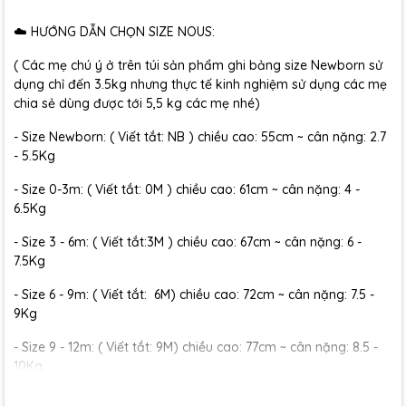
☁️ HƯỚNG DẪN CHỌN SIZE NOUS:
( Các mẹ chú ý ở trên túi sản phẩm ghi bảng size Newborn sử
dụng chỉ đến 3.5kg nhưng thực tế kinh nghiệm sử dụng các mẹ
chia sẻ dùng được tới 5,5 kg các mẹ nhé)
- Size Newborn: ( Viết tắt: NB ) chiều cao: 55cm ~ cân nặng: 2.7
- 5.5Kg
- Size 0-3m: ( Viết tắt: 0M ) chiều cao: 61cm ~ cân nặng: 4 -
6.5Kg
- Size 3 - 6m: ( Viết tắt:3M ) chiều cao: 67cm ~ cân nặng: 6 -
7.5Kg
- Size 6 - 9m: ( Viết tắt: 6M) chiều cao: 72cm ~ cân nặng: 7.5 -
9Kg
- Size 9 - 12m: ( Viết tắt: 9M) chiều cao: 77cm ~ cân nặng: 8.5 -
10Kg
- Size 12 - 18m:( Viết tắt: 12M) chiều cao: 79cm ~ cân nặng: 10 -