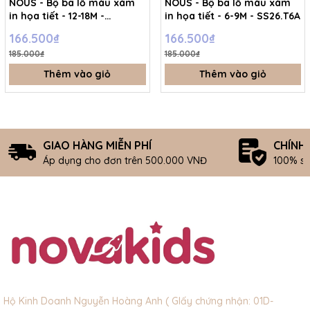
NOUS - Bộ ba lỗ màu xám
NOUS - Bộ ba lỗ màu xám
in họa tiết - 12-18M -
in họa tiết - 6-9M - SS26.T6A
SS26.T6A
166.500₫
166.500₫
185.000₫
185.000₫
Thêm vào giỏ
Thêm vào giỏ
GIAO HÀNG MIỄN PHÍ
CHÍNH
Áp dụng cho đơn trên 500.000 VNĐ
100% s
Hộ Kinh Doanh Nguyễn Hoàng Anh ( GIấy chứng nhận: 01D-