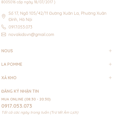
8005016 cấp ngày 18/07/2017 )
Số 17, Ngõ 105/42/11 Đường Xuân La, Phường Xuân
Đỉnh, Hà Nội
0917.053.073
novakidsvn@gmail.com
NOUS
LA POMME
XẢ KHO
ĐĂNG KÝ NHẬN TIN
MUA ONLINE (08:30 - 20:30)
0917.053.073
Tất cả các ngày trong tuần (Trừ tết Âm Lịch)