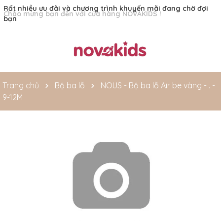
Rất nhiều ưu đãi và chương trình khuyến mãi đang chờ đợi
bạn
Trang chủ
Bộ ba lỗ
NOUS - Bộ ba lỗ Air be vàng - . -
9-12M