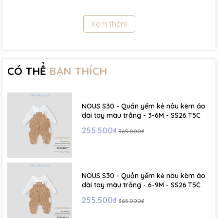
11.5Kg
Xem thêm
- Size 18 - 24m:( Viết tắt: 18M) chiều cao: 86cm ~ cân nặng: 11.5 -
13Kg
- Size 2 - 3Y: ( Viết tắt: 2Y) chiều cao: 86 - 96cm ~ cân nặng: 13 -
15Kg
CÓ THỂ
BẠN THÍCH
- Size 3 - 4Y: ( Viết tắt: 3Y) chiều cao: 96 - 106cm ~ cân nặng: 15 -
17Kg
NOUS S30 - Quần yếm kẻ nâu kèm áo
- Size 4 - 5Y: ( Viết tắt: 4Y) chiều cao: 107 - 114cm ~ cân nặng: 17
dài tay màu trắng - 3-6M - SS26.T5C
- 19Kg
255.500₫
365.000₫
- Size 5 - 6Y: ( Viết tắt: 5Y) chiều cao: 114 - 122cm ~ cân nặng: 19
- 22Kg
NOUS S30 - Quần yếm kẻ nâu kèm áo
☁️ Bảng Size Mũ, Giày và Phụ kiện :
dài tay màu trắng - 6-9M - SS26.T5C
255.500₫
365.000₫
- NB : Dưới 6 kg