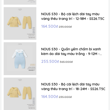
- Size S: 0-6 tháng
- Size M : 6-12 tháng
NOUS S30 - Bộ cài lệch dài tay màu
vàng thêu trang trí - 12-18M - SS26.T5C
- Size L : 12-24 tháng
164.500₫
235.000₫
- Size XL :2- 6 tuổi
NOUS S30 - Quần yếm chấm bi xanh
kèm áo dài tay màu trắng - 9-12M -
SS26.T5C
255.500₫
365.000₫
NOUS S30 - Bộ cài lệch dài tay màu
vàng thêu trang trí - 18-24M - SS26.T5C
164.500₫
235.000₫