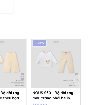
- 30%
- 30%
Bộ dài tay
NOUS S30 - Bộ dài tay
NOUS S30 
e thêu họa
màu trắng phối be in
màu xám in
 - 4-5Y -
trang trí 4Y - 4-5Y -
5Y - SS24