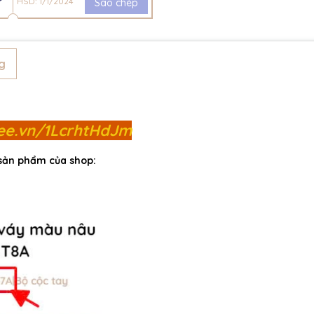
HSD: 1/1/2024
Sao chép
g
pee.vn/1LcrhtHdJm
 sản phẩm của shop: