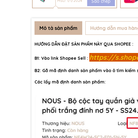
HSD: 1/1/2024
Sao chép
Mô tả sản phẩm
Hướng dẫn mua hàn
HƯỚNG DẪN ĐẶT SẢN PHẨM NÀY QUA SHOPEE :
https://s.sho
B1: Vào link Shopee Sell :
B2: Gõ mã định danh sản phẩm vào ô tìm kiếm
Các lấy mã định danh sản phẩm: