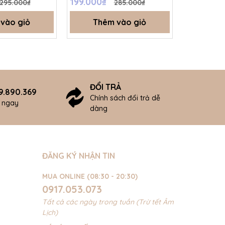
199.000₫
185.500₫
295.000₫
285.000₫
SS24.T8A
vào giỏ
Thêm vào giỏ
Thê
ĐỔI TRẢ
9.890.369
Chính sách đổi trả dễ
ợ ngay
dàng
ĐĂNG KÝ NHẬN TIN
MUA ONLINE (08:30 - 20:30)
0917.053.073
Tất cả các ngày trong tuần (Trừ tết Âm
Lịch)