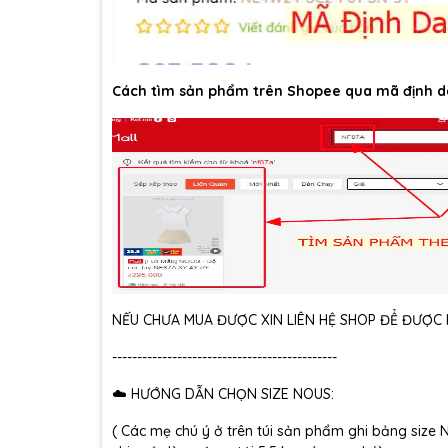
Cách tìm sản phẩm trên Shopee qua mã định d
NẾU CHƯA MUA ĐƯỢC XIN LIÊN HỆ SHOP ĐỂ ĐƯỢC H
---------------------------------------------
☁️ HƯỚNG DẪN CHỌN SIZE NOUS:
( Các mẹ chú ý ở trên túi sản phẩm ghi bảng size