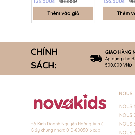
129.500₫
136.500₫
185.000₫
19
5Y - SS26.T3A
Thêm vào giỏ
Thêm v
CHÍNH
GIAO HÀNG M
Áp dụng cho đ
SÁCH:
500.000 VNĐ
NOUS
NOUS 
NOUS 
NOUS 
Hộ Kinh Doanh Nguyễn Hoàng Anh (
GIấy chứng nhận: 01D-8005016 cấp
NOUS 