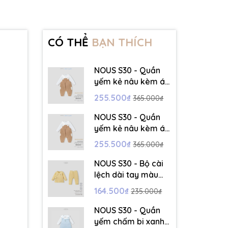
CÓ THỂ
BẠN THÍCH
NOUS S30 - Quần
yếm kẻ nâu kèm áo
dài tay màu trắng -
255.500₫
365.000₫
3-6M - SS26.T5C
NOUS S30 - Quần
yếm kẻ nâu kèm áo
dài tay màu trắng -
255.500₫
365.000₫
6-9M - SS26.T5C
NOUS S30 - Bộ cài
lệch dài tay màu
vàng thêu trang trí
164.500₫
235.000₫
- 12-18M - SS26.T5C
NOUS S30 - Quần
yếm chấm bi xanh