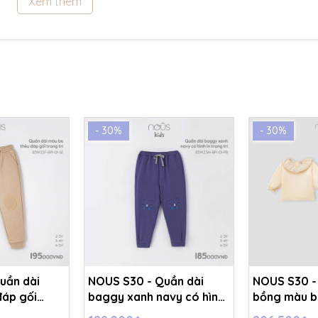
Xem thêm
- 30%
- 30%
uần dài
NOUS S30 - Quần dài
NOUS S30 - 
đáp gối
baggy xanh navy có hình
bồng màu b
5Y - SS25.NP
in trang trí - 4-5Y -
tiết ở cổ 4Y