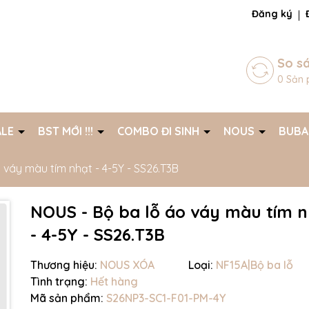
ng chờ đợi bạn
Đăng ký
So s
0
Sản 
ALE
BST MỚI !!!
COMBO ĐI SINH
NOUS
BUB
 váy màu tím nhạt - 4-5Y - SS26.T3B
NOUS - Bộ ba lỗ áo váy màu tím 
- 4-5Y - SS26.T3B
Thương hiệu:
NOUS XÓA
Loại:
NF15A|Bộ ba lỗ
Tình trạng:
Hết hàng
Mã giảm giá:
Mã sản phẩm:
S26NP3-SC1-F01-PM-4Y