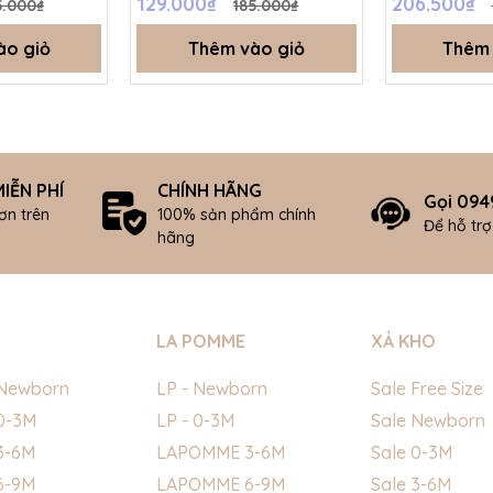
129.000₫
206.500₫
5.000₫
185.000₫
SS25.NP
SS24.T8A
ào giỏ
Thêm vào giỏ
Thêm 
IỄN PHÍ
CHÍNH HÃNG
Gọi 094
ơn trên
100% sản phẩm chính
Để hỗ tr
hãng
LA POMME
XẢ KHO
Newborn
LP - Newborn
Sale Free Size
0-3M
LP - 0-3M
Sale Newborn
3-6M
LAPOMME 3-6M
Sale 0-3M
6-9M
LAPOMME 6-9M
Sale 3-6M