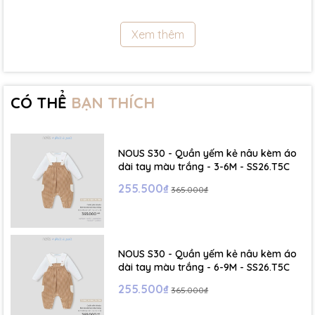
11.5Kg
Xem thêm
- Size 18 - 24m:( Viết tắt: 18M) chiều cao: 86cm ~ cân nặng: 11.5 -
13Kg
- Size 2 - 3Y: ( Viết tắt: 2Y) chiều cao: 86 - 96cm ~ cân nặng: 13 -
15Kg
CÓ THỂ
BẠN THÍCH
- Size 3 - 4Y: ( Viết tắt: 3Y) chiều cao: 96 - 106cm ~ cân nặng: 15 -
17Kg
NOUS S30 - Quần yếm kẻ nâu kèm áo
- Size 4 - 5Y: ( Viết tắt: 4Y) chiều cao: 107 - 114cm ~ cân nặng: 17
dài tay màu trắng - 3-6M - SS26.T5C
- 19Kg
255.500₫
365.000₫
- Size 5 - 6Y: ( Viết tắt: 5Y) chiều cao: 114 - 122cm ~ cân nặng: 19
- 22Kg
NOUS S30 - Quần yếm kẻ nâu kèm áo
☁️ Bảng Size Mũ, Giày và Phụ kiện :
dài tay màu trắng - 6-9M - SS26.T5C
255.500₫
365.000₫
- NB : Dưới 6 kg