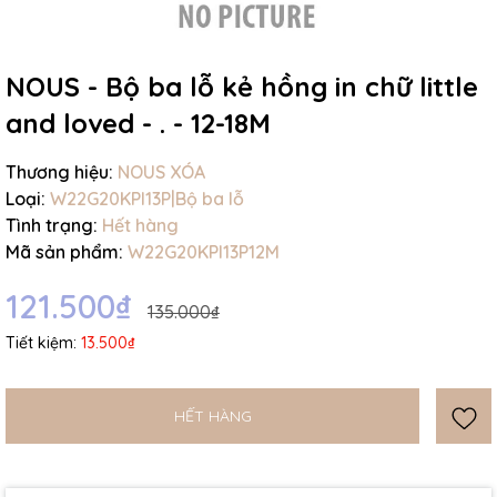
NOUS - Bộ ba lỗ kẻ hồng in chữ little
and loved - . - 12-18M
Mã giảm giá:
Thương hiệu:
NOUS XÓA
Loại:
W22G20KPI13P|Bộ ba lỗ
Ngày hết hạn:
Tình trạng:
Hết hàng
Mã sản phẩm:
W22G20KPI13P12M
Điều kiện:
121.500₫
135.000₫
Tiết kiệm:
13.500₫
HẾT HÀNG