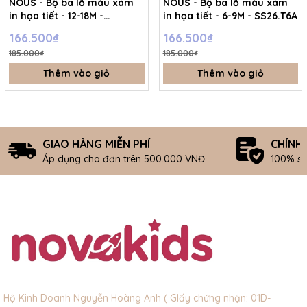
NOUS - Bộ ba lỗ màu xám
NOUS - Bộ ba lỗ màu xám
in họa tiết - 12-18M -
in họa tiết - 6-9M - SS26.T6A
SS26.T6A
166.500₫
166.500₫
185.000₫
185.000₫
Thêm vào giỏ
Thêm vào giỏ
GIAO HÀNG MIỄN PHÍ
CHÍNH
Áp dụng cho đơn trên 500.000 VNĐ
100% s
Hộ Kinh Doanh Nguyễn Hoàng Anh ( GIấy chứng nhận: 01D-