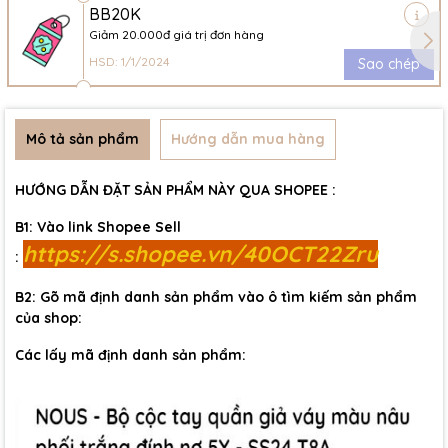
BB20K
Giảm 20.000đ giá trị đơn hàng
HSD: 1/1/2024
Sao chép
Mô tả sản phẩm
Hướng dẫn mua hàng
HƯỚNG DẪN ĐẶT SẢN PHẨM NÀY QUA SHOPEE :
B1: Vào link Shopee Sell
https://s.shopee.vn/40OCT22Zru
:
B2: Gõ mã định danh sản phẩm vào ô tìm kiếm sản phẩm
của shop:
Các lấy mã định danh sản phẩm: