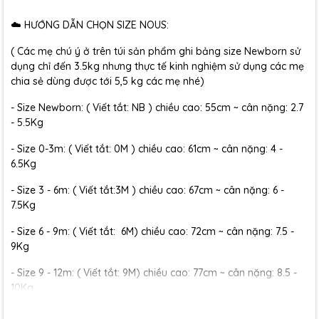
☁️ HƯỚNG DẪN CHỌN SIZE NOUS:
( Các mẹ chú ý ở trên túi sản phẩm ghi bảng size Newborn sử
dụng chỉ đến 3.5kg nhưng thực tế kinh nghiệm sử dụng các mẹ
chia sẻ dùng được tới 5,5 kg các mẹ nhé)
- Size Newborn: ( Viết tắt: NB ) chiều cao: 55cm ~ cân nặng: 2.7
- 5.5Kg
- Size 0-3m: ( Viết tắt: 0M ) chiều cao: 61cm ~ cân nặng: 4 -
6.5Kg
- Size 3 - 6m: ( Viết tắt:3M ) chiều cao: 67cm ~ cân nặng: 6 -
7.5Kg
- Size 6 - 9m: ( Viết tắt: 6M) chiều cao: 72cm ~ cân nặng: 7.5 -
9Kg
- Size 9 - 12m: ( Viết tắt: 9M) chiều cao: 77cm ~ cân nặng: 8.5 -
10Kg
- Size 12 - 18m:( Viết tắt: 12M) chiều cao: 79cm ~ cân nặng: 10 -