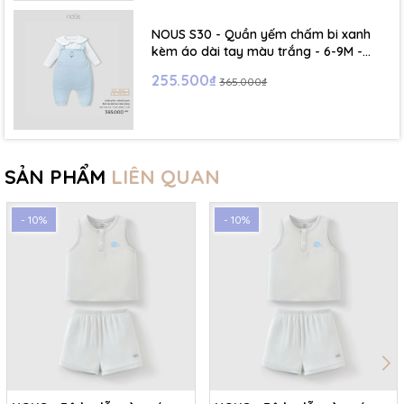
NOUS S30 - Quần yếm chấm bi xanh
kèm áo dài tay màu trắng - 6-9M -
SS26.T5C
255.500₫
365.000₫
SẢN PHẨM
LIÊN QUAN
- 10%
- 10%