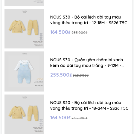
- Size S: 0-6 tháng
- Size M : 6-12 tháng
NOUS S30 - Bộ cài lệch dài tay màu
vàng thêu trang trí - 12-18M - SS26.T5C
- Size L : 12-24 tháng
164.500₫
235.000₫
- Size XL :2- 6 tuổi
NOUS S30 - Quần yếm chấm bi xanh
kèm áo dài tay màu trắng - 9-12M -
SS26.T5C
255.500₫
365.000₫
NOUS S30 - Bộ cài lệch dài tay màu
vàng thêu trang trí - 18-24M - SS26.T5C
164.500₫
235.000₫