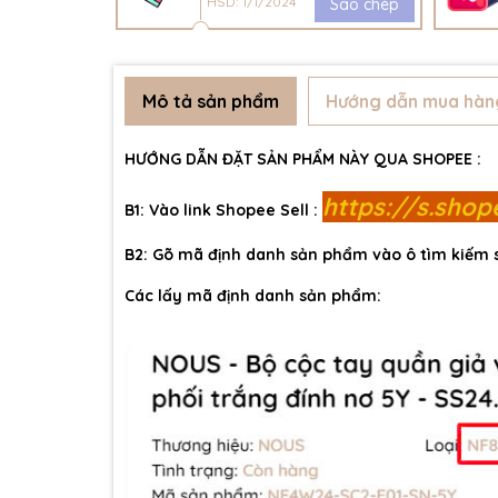
HSD: 1/1/2024
Sao chép
Mô tả sản phẩm
Hướng dẫn mua hàn
HƯỚNG DẪN ĐẶT SẢN PHẨM NÀY QUA SHOPEE :
https://s.sho
B1: Vào link Shopee Sell :
B2: Gõ mã định danh sản phẩm vào ô tìm kiếm
Các lấy mã định danh sản phẩm: