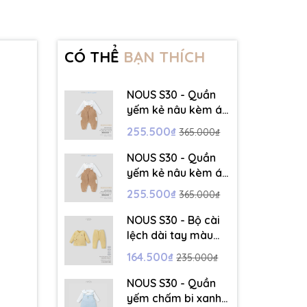
CÓ THỂ
BẠN THÍCH
NOUS S30 - Quần
yếm kẻ nâu kèm áo
dài tay màu trắng -
255.500₫
365.000₫
3-6M - SS26.T5C
NOUS S30 - Quần
yếm kẻ nâu kèm áo
dài tay màu trắng -
255.500₫
365.000₫
6-9M - SS26.T5C
NOUS S30 - Bộ cài
lệch dài tay màu
vàng thêu trang trí
164.500₫
235.000₫
- 12-18M - SS26.T5C
NOUS S30 - Quần
yếm chấm bi xanh