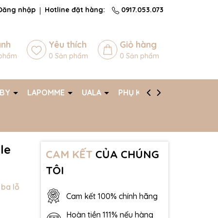
Đăng nhập
Hotline đặt hàng:
0917.053.073
ánh
Yêu thích
Giỏ hàng
phẩm
0
Sản phẩm
0
Sản phẩm
ABY
LAPOMME
UALA
PHỤ KIỆN
AFF
le
CAM KẾT
CỦA CHÚNG
TÔI
ba lỗ
Cam kết 100% chính hãng
Hoàn tiền 111% nếu hàng