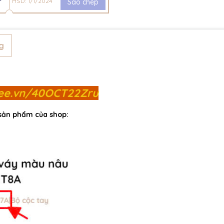
HSD: 1/1/2024
Sao chép
g
pee.vn/40OCT22Zru
 sản phẩm của shop: