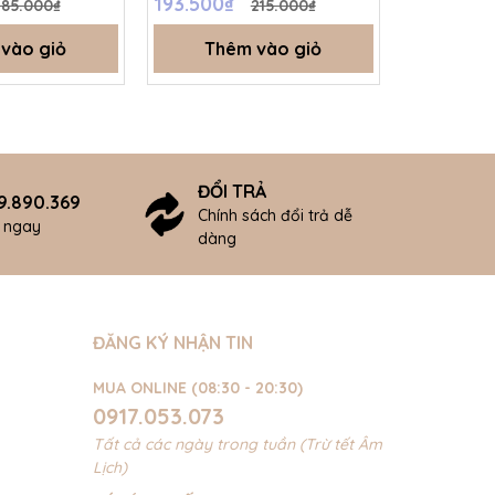
193.500₫
193.500₫
185.000₫
215.000₫
SS26.T5B
- SS26.T5
vào giỏ
Thêm vào giỏ
Thê
ĐỔI TRẢ
9.890.369
Chính sách đổi trả dễ
ợ ngay
dàng
ĐĂNG KÝ NHẬN TIN
MUA ONLINE (08:30 - 20:30)
0917.053.073
Tất cả các ngày trong tuần (Trừ tết Âm
Lịch)