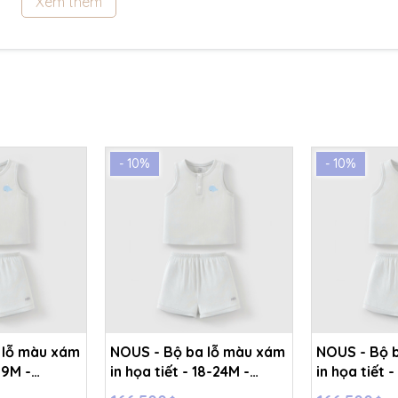
Xem thêm
- 10%
- 10%
 lỗ màu xám
NOUS - Bộ ba lỗ màu xám
NOUS - Bộ 
-9M -
in họa tiết - 18-24M -
in họa tiết -
SS26.T6A
SS26.T6A