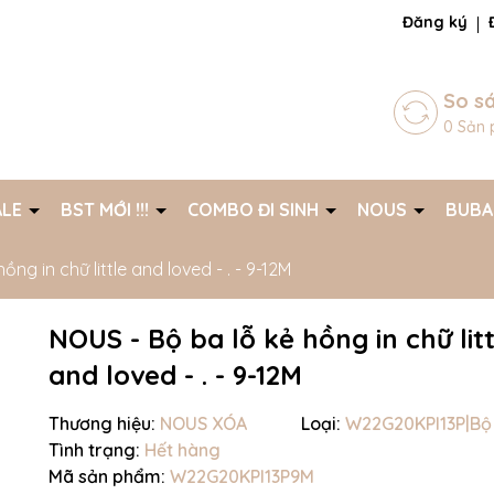
ng chờ đợi bạn
Đăng ký
So s
0
Sản 
ALE
BST MỚI !!!
COMBO ĐI SINH
NOUS
BUB
ng in chữ little and loved - . - 9-12M
NOUS - Bộ ba lỗ kẻ hồng in chữ litt
and loved - . - 9-12M
Thương hiệu:
NOUS XÓA
Loại:
W22G20KPI13P|Bộ 
Tình trạng:
Hết hàng
Mã giảm giá:
Mã sản phẩm:
W22G20KPI13P9M