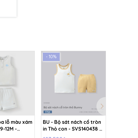
- 10%
- 10%
ba lỗ màu xám
BU - Bộ sát nách cổ tròn
BU - Bộ s
 9-12M -
in Thỏ con - SVS140438 -
in Thỏ co
Trắng - kẻ vàng - 2-3Y -
Trắng - k