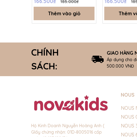
166.500₫
166.500₫
185.000₫
18
Thêm vào giỏ
Thêm v
CHÍNH
GIAO HÀNG M
Áp dụng cho đ
SÁCH:
500.000 VNĐ
NOUS
NOUS 
NOUS 
NOUS 
Hộ Kinh Doanh Nguyễn Hoàng Anh (
GIấy chứng nhận: 01D-8005016 cấp
NOUS 