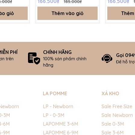
166.500₫
166.500₫
5.000₫
185.000₫
ào giỏ
Thêm vào giỏ
Thêm 
IỄN PHÍ
CHÍNH HÃNG
Gọi 094
ơn trên
100% sản phẩm chính
Để hỗ tr
hãng
LA POMME
XẢ KHO
Newborn
LP - Newborn
Sale Free Size
0-3M
LP - 0-3M
Sale Newborn
3-6M
LAPOMME 3-6M
Sale 0-3M
6-9M
LAPOMME 6-9M
Sale 3-6M