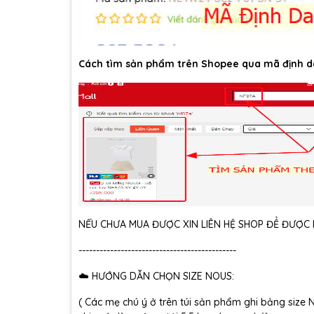
Cách tìm sản phẩm trên Shopee qua mã định d
NẾU CHƯA MUA ĐƯỢC XIN LIÊN HỆ SHOP ĐỂ ĐƯỢC H
---------------------------------------------
☁️ HƯỚNG DẪN CHỌN SIZE NOUS:
( Các mẹ chú ý ở trên túi sản phẩm ghi bảng size