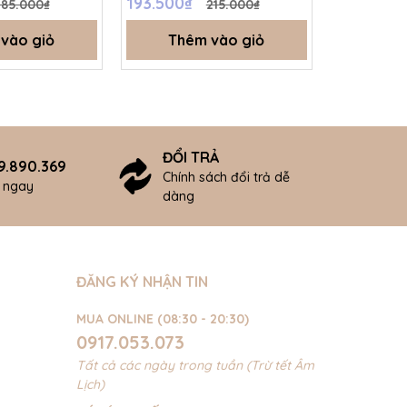
193.500₫
193.500₫
185.000₫
215.000₫
SS26.T5B
- SS26.T5
vào giỏ
Thêm vào giỏ
Thê
ĐỔI TRẢ
9.890.369
Chính sách đổi trả dễ
ợ ngay
dàng
ĐĂNG KÝ NHẬN TIN
MUA ONLINE (08:30 - 20:30)
0917.053.073
Tất cả các ngày trong tuần (Trừ tết Âm
Lịch)