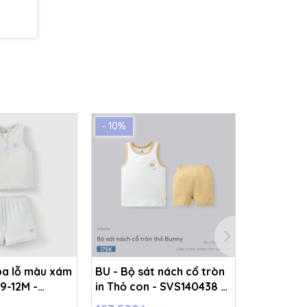
- 10%
- 10%
ba lỗ màu xám
BU - Bộ sát nách cổ tròn
BU - Bộ s
 9-12M -
in Thỏ con - SVS140438 -
in Thỏ co
Trắng - kẻ vàng - 2-3Y -
Trắng - k