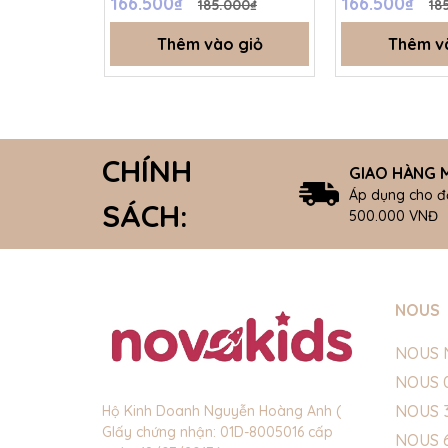
166.500₫
166.500₫
185.000₫
18
Thêm vào giỏ
Thêm v
CHÍNH
GIAO HÀNG M
Áp dụng cho đ
SÁCH:
500.000 VNĐ
NOUS
NOUS 
NOUS 
NOUS 
Hộ Kinh Doanh Nguyễn Hoàng Anh (
GIấy chứng nhận: 01D-8005016 cấp
NOUS 