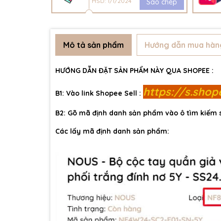
HSD: 1/1/2024
Sao chép
Mô tả sản phẩm
Hướng dẫn mua hàn
HƯỚNG DẪN ĐẶT SẢN PHẨM NÀY QUA SHOPEE :
https://s.sho
B1: Vào link Shopee Sell :
B2: Gõ mã định danh sản phẩm vào ô tìm kiếm
Các lấy mã định danh sản phẩm: