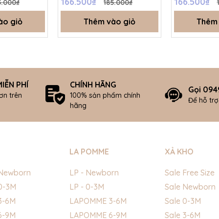
166.500₫
166.500₫
5.000₫
185.000₫
ào giỏ
Thêm vào giỏ
Thêm 
IỄN PHÍ
CHÍNH HÃNG
Gọi 094
ơn trên
100% sản phẩm chính
Để hỗ tr
hãng
LA POMME
XẢ KHO
Newborn
LP - Newborn
Sale Free Size
0-3M
LP - 0-3M
Sale Newborn
3-6M
LAPOMME 3-6M
Sale 0-3M
6-9M
LAPOMME 6-9M
Sale 3-6M