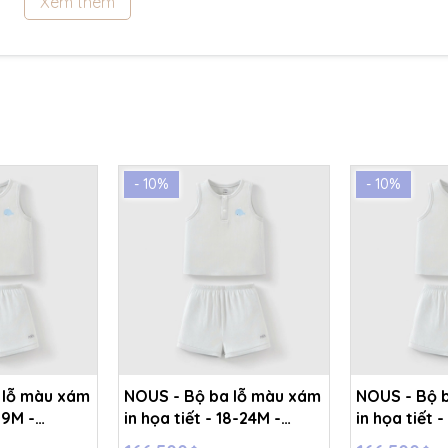
Xem thêm
- 10%
- 10%
 lỗ màu xám
NOUS - Bộ ba lỗ màu xám
NOUS - Bộ 
-9M -
in họa tiết - 18-24M -
in họa tiết -
SS26.T6A
SS26.T6A