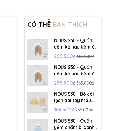
CÓ THỂ
BẠN THÍCH
NOUS S30 - Quần
yếm kẻ nâu kèm áo
dài tay màu trắng -
255.500₫
365.000₫
3-6M - SS26.T5C
NOUS S30 - Quần
yếm kẻ nâu kèm áo
dài tay màu trắng -
255.500₫
365.000₫
6-9M - SS26.T5C
NOUS S30 - Bộ cài
lệch dài tay màu
vàng thêu trang trí
164.500₫
235.000₫
- 12-18M - SS26.T5C
NOUS S30 - Quần
yếm chấm bi xanh