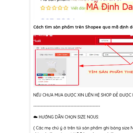
Cách tìm sản phẩm trên Shopee qua mã định d
NẾU CHƯA MUA ĐƯỢC XIN LIÊN HỆ SHOP ĐỂ ĐƯỢC H
---------------------------------------------
☁️ HƯỚNG DẪN CHỌN SIZE NOUS:
( Các mẹ chú ý ở trên túi sản phẩm ghi bảng size