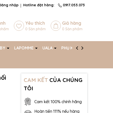
Đăng nhập
Hotline đặt hàng:
0917.053.073
ánh
Yêu thích
Giỏ hàng
phẩm
0
Sản phẩm
0
Sản phẩm
ABY
LAPOMME
UALA
PHỤ KIỆN
AFF
ối
CAM KẾT
CỦA CHÚNG
TÔI
Cam kết 100% chính hãng
Hoàn tiền 111% nếu hàng