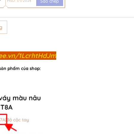
HSD: 1/1/2024
Sao chép
g
pee.vn/1LcrhtHdJm
 sản phẩm của shop: