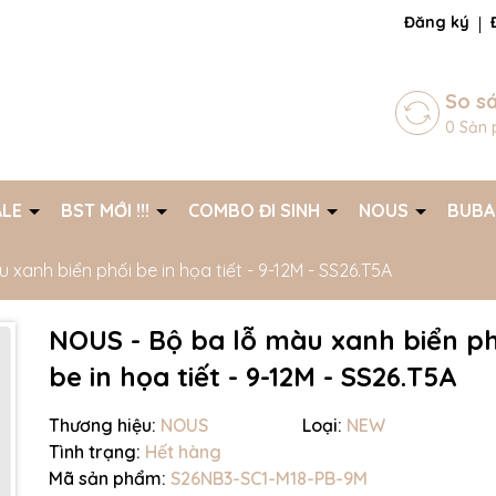
ng chờ đợi bạn
Đăng ký
So s
0
Sản 
ALE
BST MỚI !!!
COMBO ĐI SINH
NOUS
BUB
 xanh biển phối be in họa tiết - 9-12M - SS26.T5A
NOUS - Bộ ba lỗ màu xanh biển ph
be in họa tiết - 9-12M - SS26.T5A
Thương hiệu:
NOUS
Loại:
NEW
Tình trạng:
Hết hàng
Mã giảm giá:
Mã sản phẩm:
S26NB3-SC1-M18-PB-9M