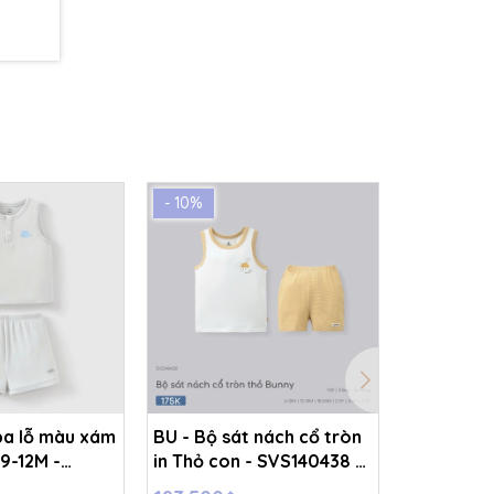
- 10%
- 10%
ba lỗ màu xám
BU - Bộ sát nách cổ tròn
BU - Bộ s
 9-12M -
in Thỏ con - SVS140438 -
in Thỏ co
Trắng - kẻ vàng - 2-3Y -
Trắng - k