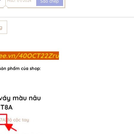
HSD: 1/1/2024
Sao chép
g
pee.vn/40OCT22Zru
 sản phẩm của shop: