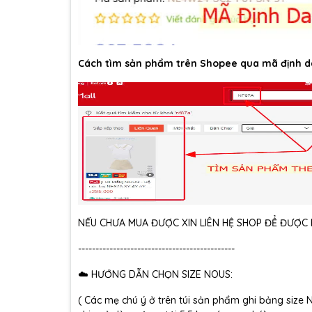
Cách tìm sản phẩm trên Shopee qua mã định d
NẾU CHƯA MUA ĐƯỢC XIN LIÊN HỆ SHOP ĐỂ ĐƯỢC H
---------------------------------------------
☁️ HƯỚNG DẪN CHỌN SIZE NOUS:
( Các mẹ chú ý ở trên túi sản phẩm ghi bảng size