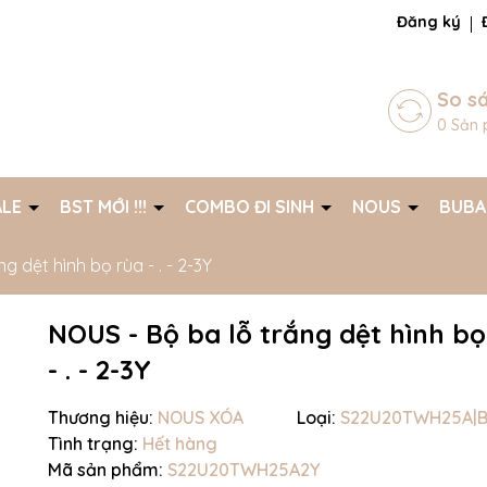
ng chờ đợi bạn
Đăng ký
So s
0
Sản 
ALE
BST MỚI !!!
COMBO ĐI SINH
NOUS
BUB
g dệt hình bọ rùa - . - 2-3Y
NOUS - Bộ ba lỗ trắng dệt hình bọ
- . - 2-3Y
Thương hiệu:
NOUS XÓA
Loại:
S22U20TWH25A|Bộ
Tình trạng:
Hết hàng
Mã giảm giá:
Mã sản phẩm:
S22U20TWH25A2Y