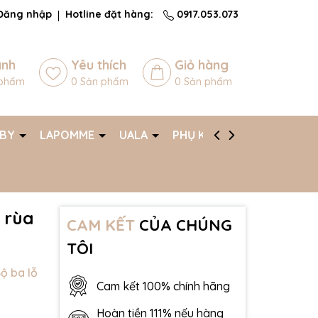
Đăng nhập
Hotline đặt hàng:
0917.053.073
ánh
Yêu thích
Giỏ hàng
phẩm
0
Sản phẩm
0
Sản phẩm
ABY
LAPOMME
UALA
PHỤ KIỆN
AFF
 rùa
CAM KẾT
CỦA CHÚNG
TÔI
 ba lỗ
Cam kết 100% chính hãng
Hoàn tiền 111% nếu hàng