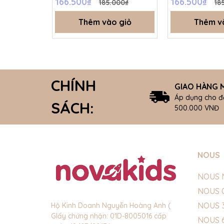
166.500₫
166.500₫
185.000₫
18
Thêm vào giỏ
Thêm v
CHÍNH
GIAO HÀNG M
Áp dụng cho đ
SÁCH:
500.000 VNĐ
NOUS
NOUS 
NOUS 
NOUS 
Hộ Kinh Doanh Nguyễn Hoàng Anh (
GIấy chứng nhận: 01D-8005016 cấp
NOUS 