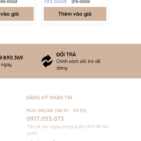
193.500₫
193.500₫
185.000₫
215.000₫
SS26.T5B
- SS26.T5
vào giỏ
Thêm vào giỏ
Thê
ĐỔI TRẢ
9.890.369
Chính sách đổi trả dễ
ợ ngay
dàng
ĐĂNG KÝ NHẬN TIN
MUA ONLINE (08:30 - 20:30)
0917.053.073
Tất cả các ngày trong tuần (Trừ tết Âm
Lịch)