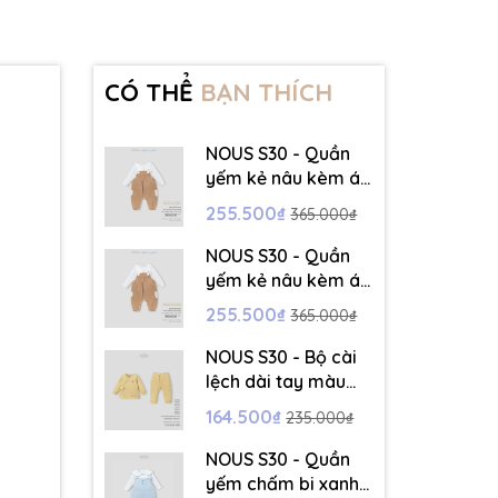
CÓ THỂ
BẠN THÍCH
NOUS S30 - Quần
yếm kẻ nâu kèm áo
dài tay màu trắng -
255.500₫
365.000₫
3-6M - SS26.T5C
NOUS S30 - Quần
yếm kẻ nâu kèm áo
dài tay màu trắng -
255.500₫
365.000₫
6-9M - SS26.T5C
NOUS S30 - Bộ cài
lệch dài tay màu
vàng thêu trang trí
164.500₫
235.000₫
- 12-18M - SS26.T5C
NOUS S30 - Quần
yếm chấm bi xanh