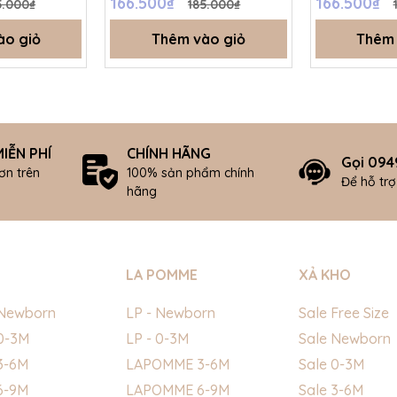
166.500₫
166.500₫
5.000₫
185.000₫
ào giỏ
Thêm vào giỏ
Thêm 
IỄN PHÍ
CHÍNH HÃNG
Gọi 094
ơn trên
100% sản phẩm chính
Để hỗ tr
hãng
LA POMME
XẢ KHO
Newborn
LP - Newborn
Sale Free Size
0-3M
LP - 0-3M
Sale Newborn
3-6M
LAPOMME 3-6M
Sale 0-3M
6-9M
LAPOMME 6-9M
Sale 3-6M