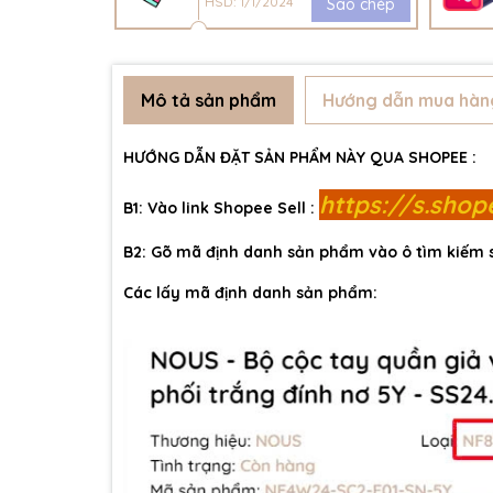
HSD: 1/1/2024
Sao chép
Mô tả sản phẩm
Hướng dẫn mua hàn
HƯỚNG DẪN ĐẶT SẢN PHẨM NÀY QUA SHOPEE :
https://s.sho
B1: Vào link Shopee Sell :
B2: Gõ mã định danh sản phẩm vào ô tìm kiếm
Các lấy mã định danh sản phẩm: