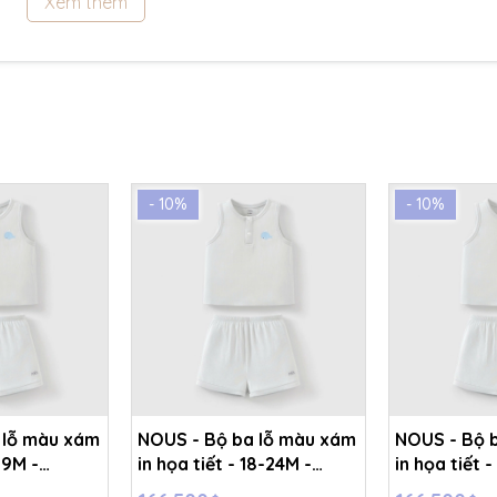
Xem thêm
- 10%
- 10%
 lỗ màu xám
NOUS - Bộ ba lỗ màu xám
NOUS - Bộ 
-9M -
in họa tiết - 18-24M -
in họa tiết -
SS26.T6A
SS26.T6A