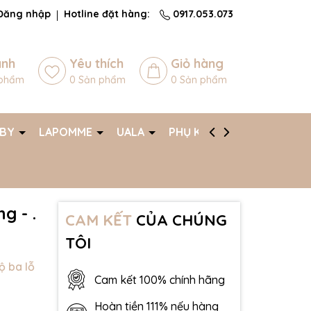
Đăng nhập
Hotline đặt hàng:
0917.053.073
ánh
Yêu thích
Giỏ hàng
phẩm
0
Sản phẩm
0
Sản phẩm
ABY
LAPOMME
UALA
PHỤ KIỆN
AFF
g - .
CAM KẾT
CỦA CHÚNG
TÔI
 ba lỗ
Cam kết 100% chính hãng
Hoàn tiền 111% nếu hàng