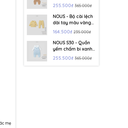
dài tay màu trắng -
255.500₫
365.000₫
6-9M - SS26.T5C
NOUS - Bộ cài lệch
dài tay màu vàng
thêu trang trí - 12-
164.500₫
235.000₫
18M - SS26.T5C
NOUS S30 - Quần
yếm chấm bi xanh
kèm áo dài tay
255.500₫
365.000₫
màu trắng - 9-12M
- SS26.T5C
các mẹ