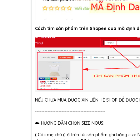
Cách tìm sản phẩm trên Shopee qua mã định d
NẾU CHƯA MUA ĐƯỢC XIN LIÊN HỆ SHOP ĐỂ ĐƯỢC H
---------------------------------------------
☁️ HƯỚNG DẪN CHỌN SIZE NOUS:
( Các mẹ chú ý ở trên túi sản phẩm ghi bảng size