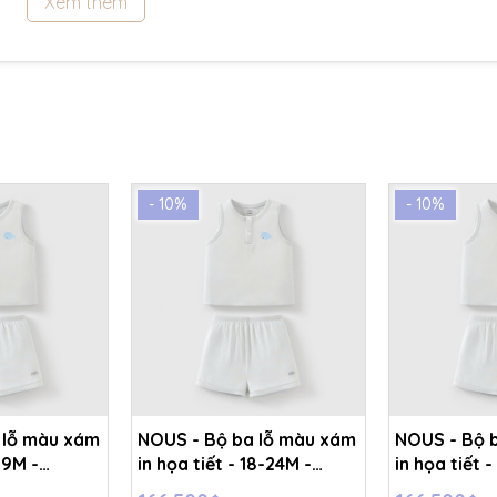
Xem thêm
- 10%
- 10%
 lỗ màu xám
NOUS - Bộ ba lỗ màu xám
NOUS - Bộ 
-9M -
in họa tiết - 18-24M -
in họa tiết -
SS26.T6A
SS26.T6A