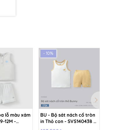
- 10%
- 10%
ba lỗ màu xám
BU - Bộ sát nách cổ tròn
BU - Bộ s
 9-12M -
in Thỏ con - SVS140438 -
in Thỏ co
Trắng - kẻ vàng - 2-3Y -
Trắng - k