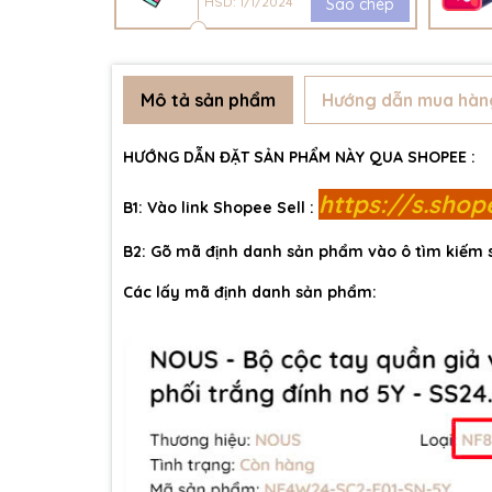
HSD: 1/1/2024
Sao chép
Mô tả sản phẩm
Hướng dẫn mua hàn
HƯỚNG DẪN ĐẶT SẢN PHẨM NÀY QUA SHOPEE :
https://s.sho
B1: Vào link Shopee Sell :
B2: Gõ mã định danh sản phẩm vào ô tìm kiếm
Các lấy mã định danh sản phẩm: