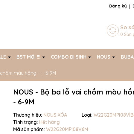
ng chờ đợi bạn
Đăng ký
So s
0
Sản 
ALE
BST MỚI !!!
COMBO ĐI SINH
NOUS
BUB
 chồm màu hồng - . - 6-9M
NOUS - Bộ ba lỗ vai chồm màu hồn
- 6-9M
Thương hiệu:
NOUS XÓA
Loại:
W22G20MPI08V|Bộ
Tình trạng:
Hết hàng
Mã giảm giá:
Mã sản phẩm:
W22G20MPI08V6M