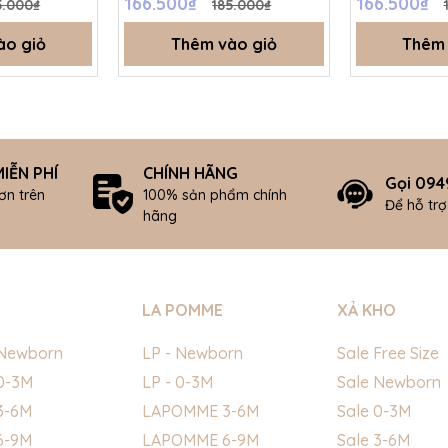
166.500₫
166.500₫
5.000₫
185.000₫
ào giỏ
Thêm vào giỏ
Thêm 
IỄN PHÍ
CHÍNH HÃNG
Gọi 094
ơn trên
100% sản phẩm chính
Để hỗ tr
hãng
LA POMME
XẢ KHO
Newborn
LP - Newborn
Sale Free Size
0-3M
LP - 0-3M
Sale Newborn
3-6M
LAPOMME 3-6M
Sale 0-3M
6-9M
LAPOMME 6-9M
Sale 3-6M