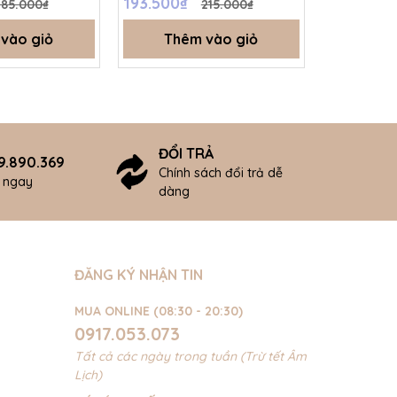
193.500₫
193.500₫
185.000₫
215.000₫
SS26.T5B
- SS26.T5
vào giỏ
Thêm vào giỏ
Thê
ĐỔI TRẢ
9.890.369
Chính sách đổi trả dễ
ợ ngay
dàng
ĐĂNG KÝ NHẬN TIN
MUA ONLINE (08:30 - 20:30)
0917.053.073
Tất cả các ngày trong tuần (Trừ tết Âm
Lịch)