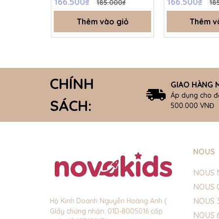
166.500₫
166.500₫
185.000₫
18
Thêm vào giỏ
Thêm v
CHÍNH
GIAO HÀNG M
Áp dụng cho đ
SÁCH:
500.000 VNĐ
NOUS
NOUS 
NOUS 
NOUS 
Hộ Kinh Doanh Nguyễn Hoàng Anh (
GIấy chứng nhận: 01D-8005016 cấp
NOUS 