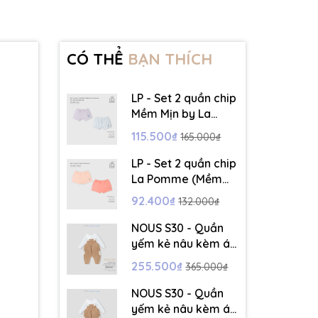
CÓ THỂ
BẠN THÍCH
LP - Set 2 quần chip
Mềm Mịn by La
Pomme dễ chịu cả
115.500₫
165.000₫
ngày dài - Ghi - 12-
18M - SS26.T6A
LP - Set 2 quần chip
La Pomme (Mềm
Mịn) - Hồng - 12-
92.400₫
132.000₫
18M - SS26.T6A
NOUS S30 - Quần
yếm kẻ nâu kèm áo
dài tay màu trắng -
255.500₫
365.000₫
3-6M - SS26.T5C
NOUS S30 - Quần
yếm kẻ nâu kèm áo