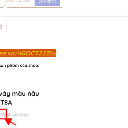
HSD: 1/1/2024
Sao chép
g
pee.vn/40OCT22Zru
 sản phẩm của shop: