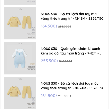
- Size S: 0-6 tháng
- Size M : 6-12 tháng
NOUS S30 - Bộ cài lệch dài tay màu
vàng thêu trang trí - 12-18M - SS26.T5C
- Size L : 12-24 tháng
164.500₫
235.000₫
- Size XL :2- 6 tuổi
NOUS S30 - Quần yếm chấm bi xanh
kèm áo dài tay màu trắng - 9-12M -
SS26.T5C
255.500₫
365.000₫
NOUS S30 - Bộ cài lệch dài tay màu
vàng thêu trang trí - 18-24M - SS26.T5C
164.500₫
235.000₫