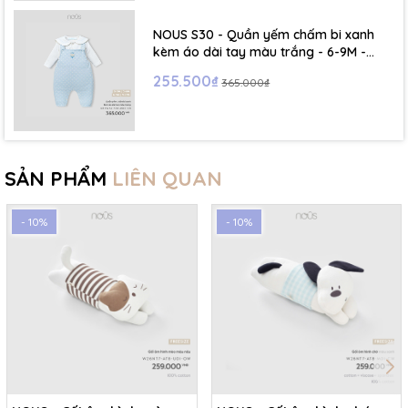
NOUS S30 - Quần yếm chấm bi xanh
kèm áo dài tay màu trắng - 6-9M -
SS26.T5C
255.500₫
365.000₫
SẢN PHẨM
LIÊN QUAN
- 10%
- 10%