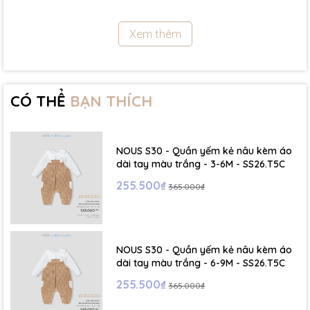
11.5Kg
Xem thêm
- Size 18 - 24m:( Viết tắt: 18M) chiều cao: 86cm ~ cân nặng: 11.5 -
13Kg
- Size 2 - 3Y: ( Viết tắt: 2Y) chiều cao: 86 - 96cm ~ cân nặng: 13 -
15Kg
CÓ THỂ
BẠN THÍCH
- Size 3 - 4Y: ( Viết tắt: 3Y) chiều cao: 96 - 106cm ~ cân nặng: 15 -
17Kg
NOUS S30 - Quần yếm kẻ nâu kèm áo
- Size 4 - 5Y: ( Viết tắt: 4Y) chiều cao: 107 - 114cm ~ cân nặng: 17
dài tay màu trắng - 3-6M - SS26.T5C
- 19Kg
255.500₫
365.000₫
- Size 5 - 6Y: ( Viết tắt: 5Y) chiều cao: 114 - 122cm ~ cân nặng: 19
- 22Kg
NOUS S30 - Quần yếm kẻ nâu kèm áo
☁️ Bảng Size Mũ, Giày và Phụ kiện :
dài tay màu trắng - 6-9M - SS26.T5C
255.500₫
365.000₫
- NB : Dưới 6 kg