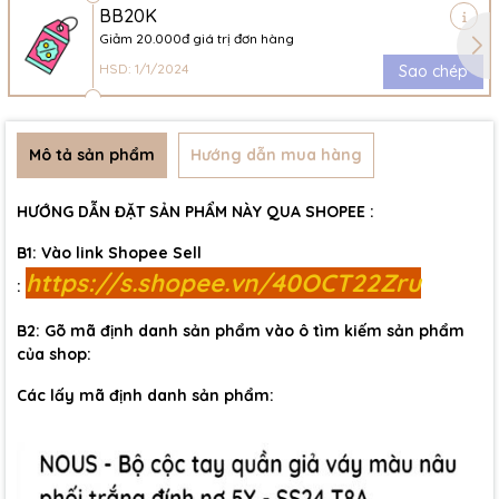
BB20K
Giảm 20.000đ giá trị đơn hàng
HSD: 1/1/2024
Sao chép
Mô tả sản phẩm
Hướng dẫn mua hàng
HƯỚNG DẪN ĐẶT SẢN PHẨM NÀY QUA SHOPEE :
B1: Vào link Shopee Sell
https://s.shopee.vn/40OCT22Zru
:
B2: Gõ mã định danh sản phẩm vào ô tìm kiếm sản phẩm
của shop:
Các lấy mã định danh sản phẩm: