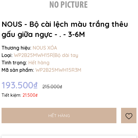
NOUS - Bộ cài lệch màu trắng thêu
gấu giữa ngực - . - 3-6M
Mã giảm giá:
Thương hiệu:
NOUS XÓA
Loại:
WP2B25MWH15R|Bộ dài tay
Ngày hết hạn:
Tình trạng:
Hết hàng
Điều kiện:
Mã sản phẩm:
WP2B25MWH15R3M
193.500₫
215.000₫
Tiết kiệm:
21.500₫
HẾT HÀNG