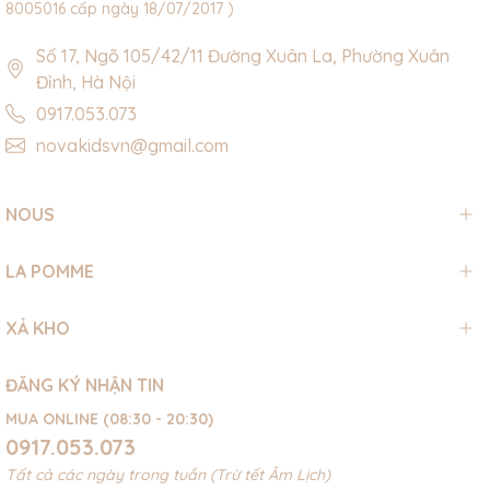
8005016 cấp ngày 18/07/2017 )
Số 17, Ngõ 105/42/11 Đường Xuân La, Phường Xuân
Đỉnh, Hà Nội
0917.053.073
novakidsvn@gmail.com
NOUS
LA POMME
XẢ KHO
ĐĂNG KÝ NHẬN TIN
MUA ONLINE (08:30 - 20:30)
0917.053.073
Tất cả các ngày trong tuần (Trừ tết Âm Lịch)