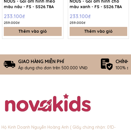
NOUS - Gối ôm hình mèo
NOUS - Gối ôm hình chó
màu nâu - FS - SS26.T8A
màu xanh - FS - SS26.T8A
233.100₫
233.100₫
259.000₫
259.000₫
Thêm vào giỏ
Thêm vào giỏ
GIAO HÀNG MIỄN PHÍ
CHÍNH
Áp dụng cho đơn trên 500.000 VNĐ
100% s
Hộ Kinh Doanh Nguyễn Hoàng Anh ( GIấy chứng nhận: 01D-