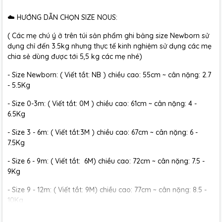
☁️ HƯỚNG DẪN CHỌN SIZE NOUS:
( Các mẹ chú ý ở trên túi sản phẩm ghi bảng size Newborn sử
dụng chỉ đến 3.5kg nhưng thực tế kinh nghiệm sử dụng các mẹ
chia sẻ dùng được tới 5,5 kg các mẹ nhé)
- Size Newborn: ( Viết tắt: NB ) chiều cao: 55cm ~ cân nặng: 2.7
- 5.5Kg
- Size 0-3m: ( Viết tắt: 0M ) chiều cao: 61cm ~ cân nặng: 4 -
6.5Kg
- Size 3 - 6m: ( Viết tắt:3M ) chiều cao: 67cm ~ cân nặng: 6 -
7.5Kg
- Size 6 - 9m: ( Viết tắt: 6M) chiều cao: 72cm ~ cân nặng: 7.5 -
9Kg
- Size 9 - 12m: ( Viết tắt: 9M) chiều cao: 77cm ~ cân nặng: 8.5 -
10Kg
- Size 12 - 18m:( Viết tắt: 12M) chiều cao: 79cm ~ cân nặng: 10 -