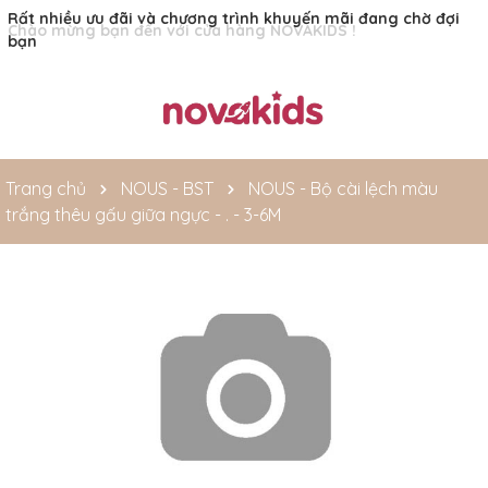
Rất nhiều ưu đãi và chương trình khuyến mãi đang chờ đợi
bạn
Trang chủ
NOUS - BST
NOUS - Bộ cài lệch màu
trắng thêu gấu giữa ngực - . - 3-6M