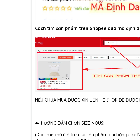
Cách tìm sản phẩm trên Shopee qua mã định d
NẾU CHƯA MUA ĐƯỢC XIN LIÊN HỆ SHOP ĐỂ ĐƯỢC H
---------------------------------------------
☁️ HƯỚNG DẪN CHỌN SIZE NOUS:
( Các mẹ chú ý ở trên túi sản phẩm ghi bảng size