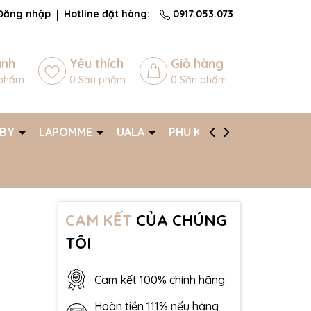
Đăng nhập
Hotline đặt hàng:
0917.053.073
ánh
Yêu thích
Giỏ hàng
phẩm
0
Sản phẩm
0
Sản phẩm
ABY
LAPOMME
UALA
PHỤ KIỆN
AFF
h
CAM KẾT
CỦA CHÚNG
TÔI
Cam kết 100% chính hãng
Hoàn tiền 111% nếu hàng