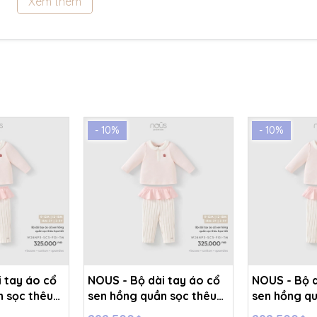
Xem thêm
- 10%
- 10%
 tay áo cổ
NOUS - Bộ dài tay áo cổ
NOUS - Bộ d
n sọc thêu
sen hồng quần sọc thêu
sen hồng qu
18M -
họa tiết - 9-12M -
họa tiết - 1