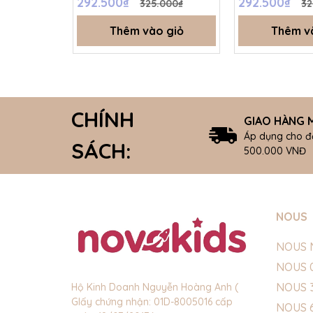
292.500₫
292.500₫
325.000₫
32
SS26.T8A
Thêm vào giỏ
Thêm v
CHÍNH
GIAO HÀNG M
Áp dụng cho đ
SÁCH:
500.000 VNĐ
NOUS
NOUS 
NOUS 
NOUS 
Hộ Kinh Doanh Nguyễn Hoàng Anh (
GIấy chứng nhận: 01D-8005016 cấp
NOUS 