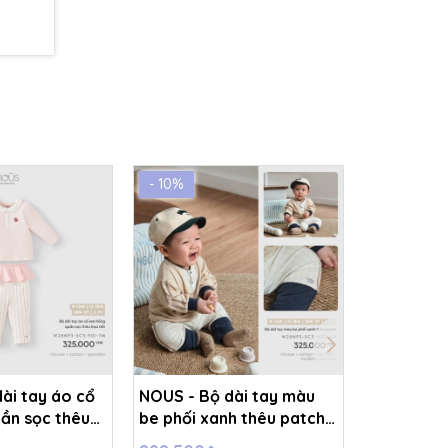
- 10%
- 10%
ài tay áo cổ
NOUS - Bộ dài tay màu
NOUS - Bộ
ần sọc thêu
be phối xanh thêu patch -
be phối x
8-24M -
2-3Y - SS26.T8A
18-24M - 