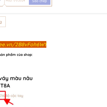
HSD: 1/1/2024
Sao chép
g
pee.vn/2B8vFoh6W1
 sản phẩm của shop: