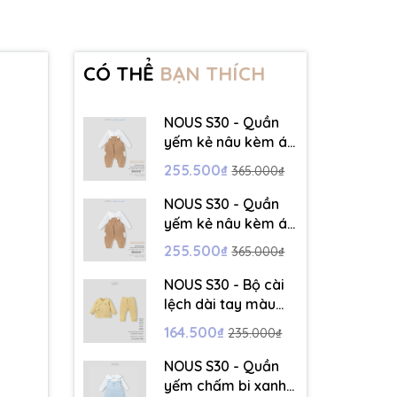
CÓ THỂ
BẠN THÍCH
NOUS S30 - Quần
yếm kẻ nâu kèm áo
dài tay màu trắng -
255.500₫
365.000₫
3-6M - SS26.T5C
NOUS S30 - Quần
yếm kẻ nâu kèm áo
dài tay màu trắng -
255.500₫
365.000₫
6-9M - SS26.T5C
NOUS S30 - Bộ cài
lệch dài tay màu
vàng thêu trang trí
164.500₫
235.000₫
- 12-18M - SS26.T5C
NOUS S30 - Quần
yếm chấm bi xanh