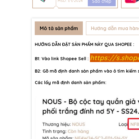
HSD: 1/1/2024
Sao chép
Mô tả sản phẩm
Hướng dẫn mua hàn
HƯỚNG DẪN ĐẶT SẢN PHẨM NÀY QUA SHOPEE :
https://s.sho
B1: Vào link Shopee Sell :
B2: Gõ mã định danh sản phẩm vào ô tìm kiếm
Các lấy mã định danh sản phẩm: