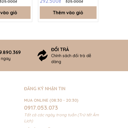
292.500₫
292.500
325.000₫
325.000₫
vào giỏ
Thêm vào giỏ
Thê
ĐỔI TRẢ
9.890.369
Chính sách đổi trả dễ
ợ ngay
dàng
ĐĂNG KÝ NHẬN TIN
MUA ONLINE (08:30 - 20:30)
0917.053.073
Tất cả các ngày trong tuần (Trừ tết Âm
Lịch)