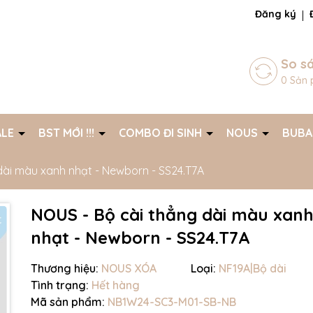
ng chờ đợi bạn
Đăng ký
So s
0
Sản 
ALE
BST MỚI !!!
COMBO ĐI SINH
NOUS
BUB
dài màu xanh nhạt - Newborn - SS24.T7A
NOUS - Bộ cài thẳng dài màu xan
nhạt - Newborn - SS24.T7A
Thương hiệu:
NOUS XÓA
Loại:
NF19A|Bộ dài
Tình trạng:
Hết hàng
Mã giảm giá:
Mã sản phẩm:
NB1W24-SC3-M01-SB-NB