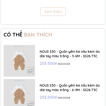
11.5Kg
Xem thêm
- Size 18 - 24m:( Viết tắt: 18M) chiều cao: 86cm ~ cân nặng: 11.5 -
13Kg
- Size 2 - 3Y: ( Viết tắt: 2Y) chiều cao: 86 - 96cm ~ cân nặng: 13 -
15Kg
CÓ THỂ
BẠN THÍCH
- Size 3 - 4Y: ( Viết tắt: 3Y) chiều cao: 96 - 106cm ~ cân nặng: 15 -
17Kg
NOUS S30 - Quần yếm kẻ nâu kèm áo
- Size 4 - 5Y: ( Viết tắt: 4Y) chiều cao: 107 - 114cm ~ cân nặng: 17
dài tay màu trắng - 3-6M - SS26.T5C
- 19Kg
255.500₫
365.000₫
- Size 5 - 6Y: ( Viết tắt: 5Y) chiều cao: 114 - 122cm ~ cân nặng: 19
- 22Kg
NOUS S30 - Quần yếm kẻ nâu kèm áo
☁️ Bảng Size Mũ, Giày và Phụ kiện :
dài tay màu trắng - 6-9M - SS26.T5C
255.500₫
365.000₫
- NB : Dưới 6 kg