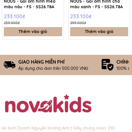
NOUS - Gối ôm hình mèo
NOUS - Gối ôm hình chó
màu nâu - FS - SS26.T8A
màu xanh - FS - SS26.T8A
233.100₫
233.100₫
259.000₫
259.000₫
Thêm vào giỏ
Thêm vào giỏ
GIAO HÀNG MIỄN PHÍ
CHÍNH
Áp dụng cho đơn trên 500.000 VNĐ
100% s
Hộ Kinh Doanh Nguyễn Hoàng Anh ( GIấy chứng nhận: 01D-