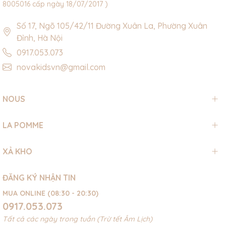
8005016 cấp ngày 18/07/2017 )
Số 17, Ngõ 105/42/11 Đường Xuân La, Phường Xuân
Đỉnh, Hà Nội
0917.053.073
novakidsvn@gmail.com
NOUS
LA POMME
XẢ KHO
ĐĂNG KÝ NHẬN TIN
MUA ONLINE (08:30 - 20:30)
0917.053.073
Tất cả các ngày trong tuần (Trừ tết Âm Lịch)