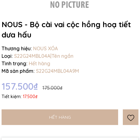
NOUS - Bộ cài vai cộc hồng hoạ tiết
dưa hấu
Mã giảm giá:
Thương hiệu:
NOUS XÓA
Loại:
S22G24MBL04A|Tên ngắn
Ngày hết hạn:
Tình trạng:
Hết hàng
Mã sản phẩm:
S22G24MBL04A9M
Điều kiện:
157.500₫
175.000₫
Tiết kiệm:
17.500₫
HẾT HÀNG