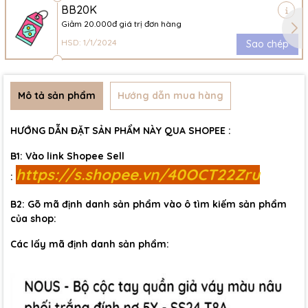
BB20K
Giảm 20.000đ giá trị đơn hàng
HSD: 1/1/2024
Sao chép
Mô tả sản phẩm
Hướng dẫn mua hàng
HƯỚNG DẪN ĐẶT SẢN PHẨM NÀY QUA SHOPEE :
B1: Vào link Shopee Sell
https://s.shopee.vn/40OCT22Zru
:
B2: Gõ mã định danh sản phẩm vào ô tìm kiếm sản phẩm
của shop:
Các lấy mã định danh sản phẩm: