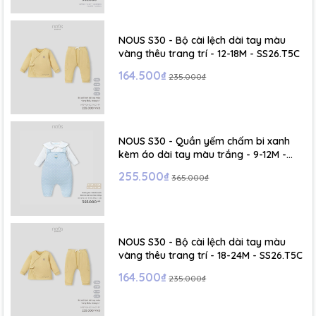
- Size S: 0-6 tháng
- Size M : 6-12 tháng
NOUS S30 - Bộ cài lệch dài tay màu
vàng thêu trang trí - 12-18M - SS26.T5C
- Size L : 12-24 tháng
164.500₫
235.000₫
- Size XL :2- 6 tuổi
NOUS S30 - Quần yếm chấm bi xanh
kèm áo dài tay màu trắng - 9-12M -
SS26.T5C
255.500₫
365.000₫
NOUS S30 - Bộ cài lệch dài tay màu
vàng thêu trang trí - 18-24M - SS26.T5C
164.500₫
235.000₫