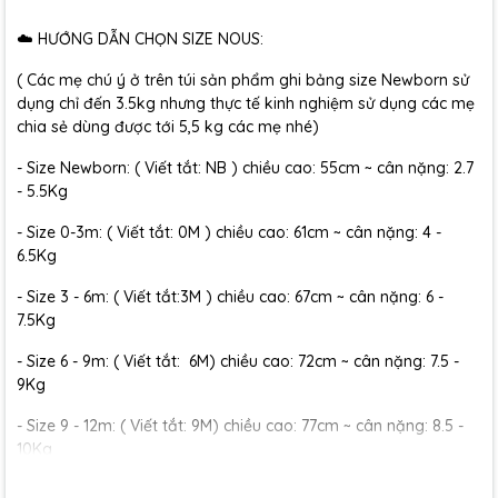
☁️ HƯỚNG DẪN CHỌN SIZE NOUS:
( Các mẹ chú ý ở trên túi sản phẩm ghi bảng size Newborn sử
dụng chỉ đến 3.5kg nhưng thực tế kinh nghiệm sử dụng các mẹ
chia sẻ dùng được tới 5,5 kg các mẹ nhé)
- Size Newborn: ( Viết tắt: NB ) chiều cao: 55cm ~ cân nặng: 2.7
- 5.5Kg
- Size 0-3m: ( Viết tắt: 0M ) chiều cao: 61cm ~ cân nặng: 4 -
6.5Kg
- Size 3 - 6m: ( Viết tắt:3M ) chiều cao: 67cm ~ cân nặng: 6 -
7.5Kg
- Size 6 - 9m: ( Viết tắt: 6M) chiều cao: 72cm ~ cân nặng: 7.5 -
9Kg
- Size 9 - 12m: ( Viết tắt: 9M) chiều cao: 77cm ~ cân nặng: 8.5 -
10Kg
- Size 12 - 18m:( Viết tắt: 12M) chiều cao: 79cm ~ cân nặng: 10 -