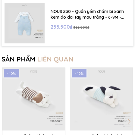
NOUS S30 - Quần yếm chấm bi xanh
kèm áo dài tay màu trắng - 6-9M -
SS26.T5C
255.500₫
365.000₫
SẢN PHẨM
LIÊN QUAN
- 10%
- 10%