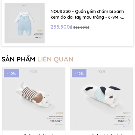
NOUS S30 - Quần yếm chấm bi xanh
kèm áo dài tay màu trắng - 6-9M -
SS26.T5C
255.500₫
365.000₫
SẢN PHẨM
LIÊN QUAN
- 10%
- 10%