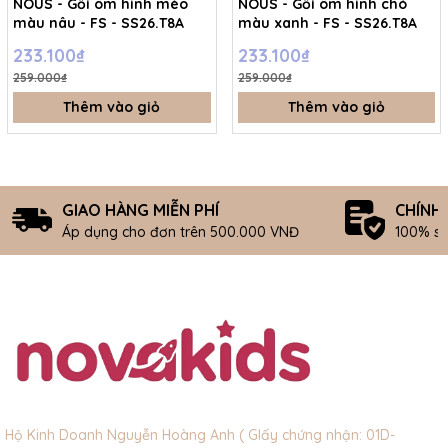
NOUS - Gối ôm hình mèo
NOUS - Gối ôm hình chó
màu nâu - FS - SS26.T8A
màu xanh - FS - SS26.T8A
233.100₫
233.100₫
259.000₫
259.000₫
Thêm vào giỏ
Thêm vào giỏ
GIAO HÀNG MIỄN PHÍ
CHÍNH
Áp dụng cho đơn trên 500.000 VNĐ
100% s
Hộ Kinh Doanh Nguyễn Hoàng Anh ( GIấy chứng nhận: 01D-