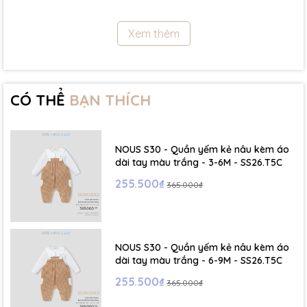
11.5Kg
Xem thêm
- Size 18 - 24m:( Viết tắt: 18M) chiều cao: 86cm ~ cân nặng: 11.5 -
13Kg
- Size 2 - 3Y: ( Viết tắt: 2Y) chiều cao: 86 - 96cm ~ cân nặng: 13 -
15Kg
CÓ THỂ
BẠN THÍCH
- Size 3 - 4Y: ( Viết tắt: 3Y) chiều cao: 96 - 106cm ~ cân nặng: 15 -
17Kg
NOUS S30 - Quần yếm kẻ nâu kèm áo
- Size 4 - 5Y: ( Viết tắt: 4Y) chiều cao: 107 - 114cm ~ cân nặng: 17
dài tay màu trắng - 3-6M - SS26.T5C
- 19Kg
255.500₫
365.000₫
- Size 5 - 6Y: ( Viết tắt: 5Y) chiều cao: 114 - 122cm ~ cân nặng: 19
- 22Kg
NOUS S30 - Quần yếm kẻ nâu kèm áo
☁️ Bảng Size Mũ, Giày và Phụ kiện :
dài tay màu trắng - 6-9M - SS26.T5C
255.500₫
365.000₫
- NB : Dưới 6 kg