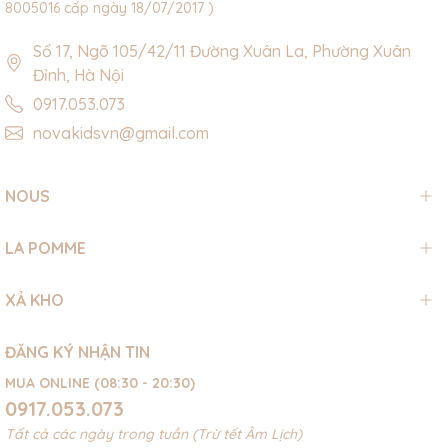
8005016 cấp ngày 18/07/2017 )
Số 17, Ngõ 105/42/11 Đường Xuân La, Phường Xuân
Đỉnh, Hà Nội
0917.053.073
novakidsvn@gmail.com
NOUS
LA POMME
XẢ KHO
ĐĂNG KÝ NHẬN TIN
MUA ONLINE (08:30 - 20:30)
0917.053.073
Tất cả các ngày trong tuần (Trừ tết Âm Lịch)