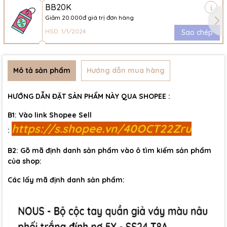
BB20K
Giảm 20.000đ giá trị đơn hàng
HSD: 1/1/2024
Sao chép
Mô tả sản phẩm
Hướng dẫn mua hàng
HƯỚNG DẪN ĐẶT SẢN PHẨM NÀY QUA SHOPEE :
B1: Vào link Shopee Sell
https://s.shopee.vn/40OCT22Zru
:
B2: Gõ mã định danh sản phẩm vào ô tìm kiếm sản phẩm
của shop:
Các lấy mã định danh sản phẩm: