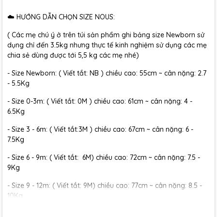
☁️ HƯỚNG DẪN CHỌN SIZE NOUS:
( Các mẹ chú ý ở trên túi sản phẩm ghi bảng size Newborn sử
dụng chỉ đến 3.5kg nhưng thực tế kinh nghiệm sử dụng các mẹ
chia sẻ dùng được tới 5,5 kg các mẹ nhé)
- Size Newborn: ( Viết tắt: NB ) chiều cao: 55cm ~ cân nặng: 2.7
- 5.5Kg
- Size 0-3m: ( Viết tắt: 0M ) chiều cao: 61cm ~ cân nặng: 4 -
6.5Kg
- Size 3 - 6m: ( Viết tắt:3M ) chiều cao: 67cm ~ cân nặng: 6 -
7.5Kg
- Size 6 - 9m: ( Viết tắt: 6M) chiều cao: 72cm ~ cân nặng: 7.5 -
9Kg
- Size 9 - 12m: ( Viết tắt: 9M) chiều cao: 77cm ~ cân nặng: 8.5 -
10Kg
- Size 12 - 18m:( Viết tắt: 12M) chiều cao: 79cm ~ cân nặng: 10 -