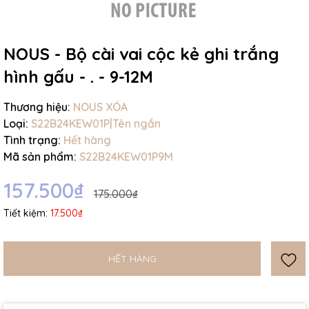
NOUS - Bộ cài vai cộc kẻ ghi trắng
hình gấu - . - 9-12M
Mã giảm giá:
Thương hiệu:
NOUS XÓA
Loại:
S22B24KEW01P|Tên ngắn
Ngày hết hạn:
Tình trạng:
Hết hàng
Mã sản phẩm:
S22B24KEW01P9M
Điều kiện:
157.500₫
175.000₫
Tiết kiệm:
17.500₫
HẾT HÀNG