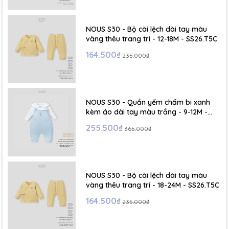
- Size S: 0-6 tháng
- Size M : 6-12 tháng
NOUS S30 - Bộ cài lệch dài tay màu
vàng thêu trang trí - 12-18M - SS26.T5C
- Size L : 12-24 tháng
164.500₫
235.000₫
- Size XL :2- 6 tuổi
NOUS S30 - Quần yếm chấm bi xanh
kèm áo dài tay màu trắng - 9-12M -
SS26.T5C
255.500₫
365.000₫
NOUS S30 - Bộ cài lệch dài tay màu
vàng thêu trang trí - 18-24M - SS26.T5C
164.500₫
235.000₫