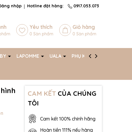
Đăng nhập
Hotline đặt hàng:
0917.053.073
ánh
Yêu thích
Giỏ hàng
phẩm
0
Sản phẩm
0
Sản phẩm
ABY
LAPOMME
UALA
PHỤ KIỆN
AFF
 hình
CAM KẾT
CỦA CHÚNG
TÔI
ên
Cam kết 100% chính hãng
Hoàn tiền 111% nếu hàng