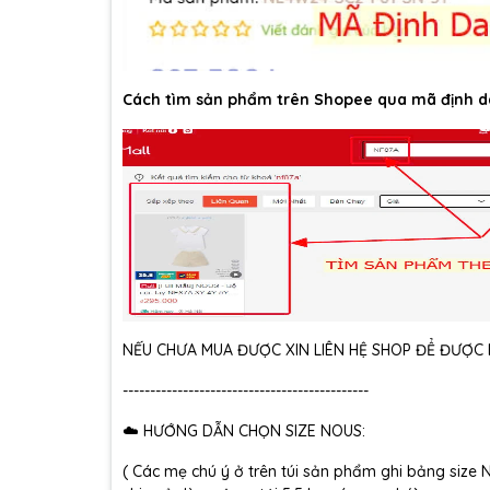
Cách tìm sản phẩm trên Shopee qua mã định d
NẾU CHƯA MUA ĐƯỢC XIN LIÊN HỆ SHOP ĐỂ ĐƯỢC H
---------------------------------------------
☁️ HƯỚNG DẪN CHỌN SIZE NOUS:
( Các mẹ chú ý ở trên túi sản phẩm ghi bảng size