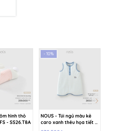
- 10%
- 10%
ôm hình thỏ
NOUS - Túi ngủ màu kẻ
NOUS - Tú
FS - SS26.T8A
caro xanh thêu họa tiết -
caro hồng
M - SS26.T8A
- SS26.T8