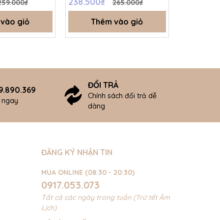
238.500₫
256.500
259.000₫
265.000₫
vào giỏ
Thêm vào giỏ
Thê
ĐỔI TRẢ
9.890.369
Chính sách đổi trả dễ
ợ ngay
dàng
ĐĂNG KÝ NHẬN TIN
MUA ONLINE (08:30 - 20:30)
0917.053.073
Tất cả các ngày trong tuần (Trừ tết Âm
Lịch)