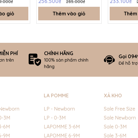
256.500₫
233.100₫
9.000₫
285.000₫
ào giỏ
Thêm vào giỏ
Thêm 
IỄN PHÍ
CHÍNH HÃNG
Gọi 094
ơn trên
100% sản phẩm chính
Để hỗ tr
hãng
LA POMME
XẢ KHO
Newborn
LP - Newborn
Sale Free Size
0-3M
LP - 0-3M
Sale Newborn
3-6M
LAPOMME 3-6M
Sale 0-3M
6-9M
LAPOMME 6-9M
Sale 3-6M