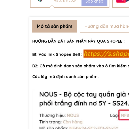
HSD: 1/1/2024
Sao chép
Mô tả sản phẩm
Hướng dẫn mua hàn
HƯỚNG DẪN ĐẶT SẢN PHẨM NÀY QUA SHOPEE :
https://s.sho
B1: Vào link Shopee Sell :
B2: Gõ mã định danh sản phẩm vào ô tìm kiếm
Các lấy mã định danh sản phẩm: