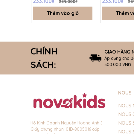
233.100₫
233.100₫
259.000₫
25
Thêm vào giỏ
Thêm v
CHÍNH
GIAO HÀNG M
Áp dụng cho đ
SÁCH:
500.000 VNĐ
NOUS
NOUS 
NOUS 
NOUS 
Hộ Kinh Doanh Nguyễn Hoàng Anh (
GIấy chứng nhận: 01D-8005016 cấp
NOUS 