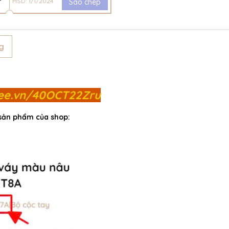
HSD: 1/1/2024
Sao chép
g
pee.vn/40OCT22Zru
 sản phẩm của shop: