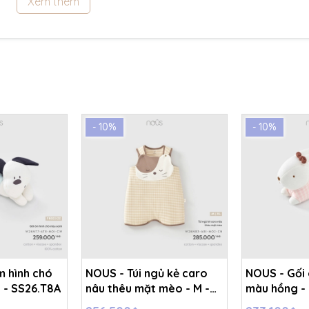
Xem thêm
- 10%
- 10%
m hình chó
NOUS - Túi ngủ kẻ caro
NOUS - Gối 
 - SS26.T8A
nâu thêu mặt mèo - M -
màu hồng - 
SS26.T8A