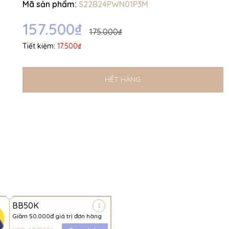
Mã sản phẩm:
S22B24PWN01P3M
Ngày hết hạn:
157.500₫
Điều kiện:
175.000₫
Tiết kiệm:
17.500₫
HẾT HÀNG
BB50K
Giảm 50.000đ giá trị đơn hàng