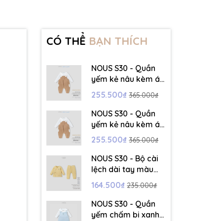
CÓ THỂ
BẠN THÍCH
NOUS S30 - Quần
yếm kẻ nâu kèm áo
dài tay màu trắng -
255.500₫
365.000₫
3-6M - SS26.T5C
NOUS S30 - Quần
yếm kẻ nâu kèm áo
dài tay màu trắng -
255.500₫
365.000₫
6-9M - SS26.T5C
NOUS S30 - Bộ cài
lệch dài tay màu
vàng thêu trang trí
164.500₫
235.000₫
- 12-18M - SS26.T5C
NOUS S30 - Quần
yếm chấm bi xanh