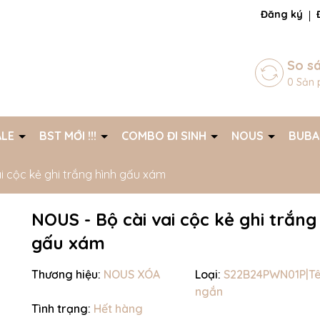
ng chờ đợi bạn
Đăng ký
So s
0
Sản 
ALE
BST MỚI !!!
COMBO ĐI SINH
NOUS
BUB
i cộc kẻ ghi trắng hình gấu xám
NOUS - Bộ cài vai cộc kẻ ghi trắng
gấu xám
Thương hiệu:
NOUS XÓA
Loại:
S22B24PWN01P|T
ngắn
Mã giảm giá:
Tình trạng:
Hết hàng