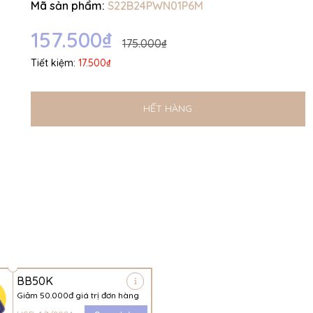
Mã sản phẩm:
S22B24PWN01P6M
Ngày hết hạn:
157.500₫
Điều kiện:
175.000₫
Tiết kiệm:
17.500₫
HẾT HÀNG
BB50K
Giảm 50.000đ giá trị đơn hàng