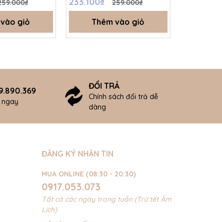
233.100₫
238.500
259.000₫
259.000₫
vào giỏ
Thêm vào giỏ
Thê
ĐỔI TRẢ
9.890.369
Chính sách đổi trả dễ
ợ ngay
dàng
ĐĂNG KÝ NHẬN TIN
MUA ONLINE (08:30 - 20:30)
0917.053.073
Tất cả các ngày trong tuần (Trừ tết Âm
Lịch)