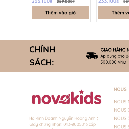
233.100₫
233.100₫
259.000₫
25
Thêm vào giỏ
Thêm v
CHÍNH
GIAO HÀNG M
Áp dụng cho đ
SÁCH:
500.000 VNĐ
NOUS
NOUS 
NOUS 
NOUS 
Hộ Kinh Doanh Nguyễn Hoàng Anh (
GIấy chứng nhận: 01D-8005016 cấp
NOUS 