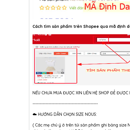
Cách tìm sản phẩm trên Shopee qua mã định d
NẾU CHƯA MUA ĐƯỢC XIN LIÊN HỆ SHOP ĐỂ ĐƯỢC H
---------------------------------------------
☁️ HƯỚNG DẪN CHỌN SIZE NOUS:
( Các mẹ chú ý ở trên túi sản phẩm ghi bảng size