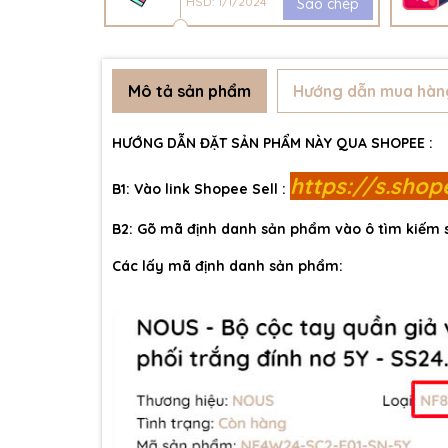
HSD: 1/1/2024
Sao chép
Mô tả sản phẩm
Hướng dẫn mua hàn
HƯỚNG DẪN ĐẶT SẢN PHẨM NÀY QUA SHOPEE :
https://s.sho
B1: Vào link Shopee Sell :
B2: Gõ mã định danh sản phẩm vào ô tìm kiếm
Các lấy mã định danh sản phẩm: