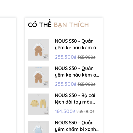
CÓ THỂ
BẠN THÍCH
NOUS S30 - Quần
yếm kẻ nâu kèm áo
dài tay màu trắng -
255.500₫
365.000₫
3-6M - SS26.T5C
NOUS S30 - Quần
yếm kẻ nâu kèm áo
dài tay màu trắng -
255.500₫
365.000₫
6-9M - SS26.T5C
NOUS S30 - Bộ cài
lệch dài tay màu
vàng thêu trang trí
164.500₫
235.000₫
- 12-18M - SS26.T5C
NOUS S30 - Quần
yếm chấm bi xanh