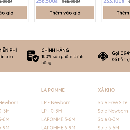
256.500₫
233.100₫
9.000₫
285.000₫
ào giỏ
Thêm vào giỏ
Thêm 
IỄN PHÍ
CHÍNH HÃNG
Gọi 094
ơn trên
100% sản phẩm chính
Để hỗ tr
hãng
LA POMME
XẢ KHO
Newborn
LP - Newborn
Sale Free Size
0-3M
LP - 0-3M
Sale Newborn
3-6M
LAPOMME 3-6M
Sale 0-3M
6-9M
LAPOMME 6-9M
Sale 3-6M