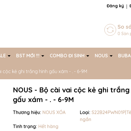
ng chờ đợi bạn
Đăng ký
So s
0
Sản 
ALE
BST MỚI !!!
COMBO ĐI SINH
NOUS
BUB
i cộc kẻ ghi trắng hình gấu xám - . - 6-9M
NOUS - Bộ cài vai cộc kẻ ghi trắng
gấu xám - . - 6-9M
Thương hiệu:
NOUS XÓA
Loại:
S22B24PWN01P|T
ngắn
Mã giảm giá:
Tình trạng:
Hết hàng