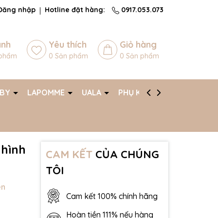
Đăng nhập
Hotline đặt hàng:
0917.053.073
ánh
Yêu thích
Giỏ hàng
phẩm
0
Sản phẩm
0
Sản phẩm
ABY
LAPOMME
UALA
PHỤ KIỆN
AFF
 hình
CAM KẾT
CỦA CHÚNG
TÔI
ên
Cam kết 100% chính hãng
Hoàn tiền 111% nếu hàng