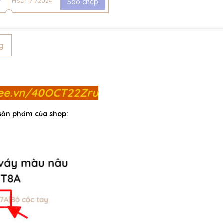
HSD: 1/1/2024
Sao chép
g
pee.vn/40OCT22Zru
 sản phẩm của shop: