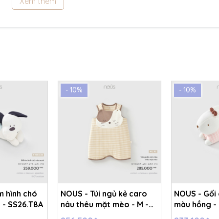
Xem thêm
- 10%
- 10%
m hình chó
NOUS - Túi ngủ kẻ caro
NOUS - Gối 
 - SS26.T8A
nâu thêu mặt mèo - M -
màu hồng - 
SS26.T8A