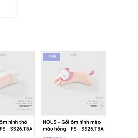
- 10%
- 10%
ôm hình thỏ
NOUS - Gối ôm hình mèo
NOUS - Tú
FS - SS26.T8A
màu hồng - FS - SS26.T8A
caro xanh 
M - SS26.