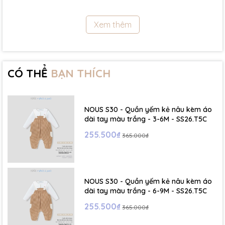
11.5Kg
Xem thêm
- Size 18 - 24m:( Viết tắt: 18M) chiều cao: 86cm ~ cân nặng: 11.5 -
13Kg
- Size 2 - 3Y: ( Viết tắt: 2Y) chiều cao: 86 - 96cm ~ cân nặng: 13 -
15Kg
CÓ THỂ
BẠN THÍCH
- Size 3 - 4Y: ( Viết tắt: 3Y) chiều cao: 96 - 106cm ~ cân nặng: 15 -
17Kg
NOUS S30 - Quần yếm kẻ nâu kèm áo
- Size 4 - 5Y: ( Viết tắt: 4Y) chiều cao: 107 - 114cm ~ cân nặng: 17
dài tay màu trắng - 3-6M - SS26.T5C
- 19Kg
255.500₫
365.000₫
- Size 5 - 6Y: ( Viết tắt: 5Y) chiều cao: 114 - 122cm ~ cân nặng: 19
- 22Kg
NOUS S30 - Quần yếm kẻ nâu kèm áo
☁️ Bảng Size Mũ, Giày và Phụ kiện :
dài tay màu trắng - 6-9M - SS26.T5C
255.500₫
365.000₫
- NB : Dưới 6 kg