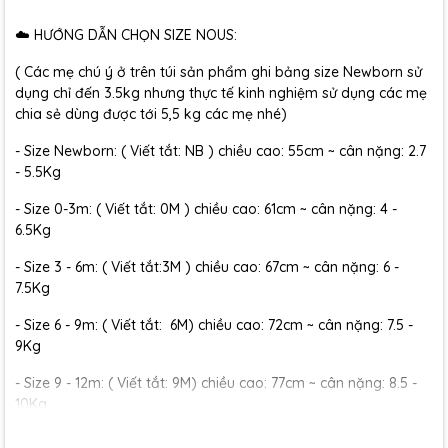
☁️ HƯỚNG DẪN CHỌN SIZE NOUS:
( Các mẹ chú ý ở trên túi sản phẩm ghi bảng size Newborn sử
dụng chỉ đến 3.5kg nhưng thực tế kinh nghiệm sử dụng các mẹ
chia sẻ dùng được tới 5,5 kg các mẹ nhé)
- Size Newborn: ( Viết tắt: NB ) chiều cao: 55cm ~ cân nặng: 2.7
- 5.5Kg
- Size 0-3m: ( Viết tắt: 0M ) chiều cao: 61cm ~ cân nặng: 4 -
6.5Kg
- Size 3 - 6m: ( Viết tắt:3M ) chiều cao: 67cm ~ cân nặng: 6 -
7.5Kg
- Size 6 - 9m: ( Viết tắt: 6M) chiều cao: 72cm ~ cân nặng: 7.5 -
9Kg
- Size 9 - 12m: ( Viết tắt: 9M) chiều cao: 77cm ~ cân nặng: 8.5 -
10Kg
- Size 12 - 18m:( Viết tắt: 12M) chiều cao: 79cm ~ cân nặng: 10 -