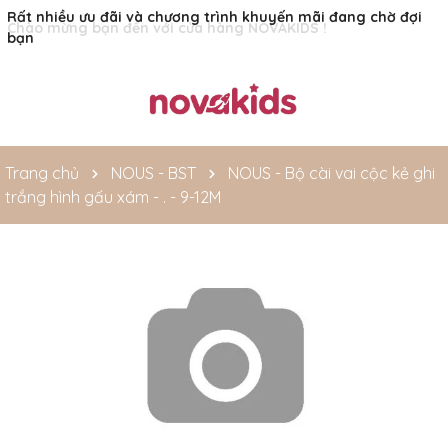
Rất nhiều ưu đãi và chương trình khuyến mãi đang chờ đợi
bạn
Trang chủ
NOUS - BST
NOUS - Bộ cài vai cộc kẻ ghi
trắng hình gấu xám - . - 9-12M