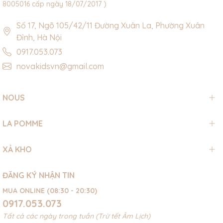
8005016 cấp ngày 18/07/2017 )
Số 17, Ngõ 105/42/11 Đường Xuân La, Phường Xuân
Đỉnh, Hà Nội
0917.053.073
novakidsvn@gmail.com
NOUS
LA POMME
XẢ KHO
ĐĂNG KÝ NHẬN TIN
MUA ONLINE (08:30 - 20:30)
0917.053.073
Tất cả các ngày trong tuần (Trừ tết Âm Lịch)