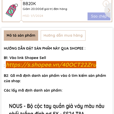
BB20K
Giảm 20.000đ giá trị đơn hàng
HSD: 1/1/2024
Sao chép
Mô tả sản phẩm
Hướng dẫn mua hàng
HƯỚNG DẪN ĐẶT SẢN PHẨM NÀY QUA SHOPEE :
B1: Vào link Shopee Sell
https://s.shopee.vn/40OCT22Zru
:
B2: Gõ mã định danh sản phẩm vào ô tìm kiếm sản phẩm
của shop:
Các lấy mã định danh sản phẩm: