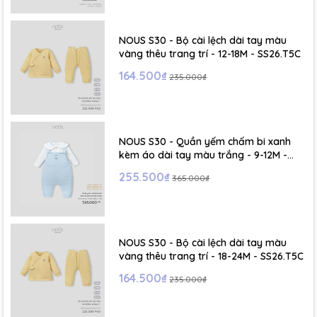
- Size S: 0-6 tháng
- Size M : 6-12 tháng
NOUS S30 - Bộ cài lệch dài tay màu
vàng thêu trang trí - 12-18M - SS26.T5C
- Size L : 12-24 tháng
164.500₫
235.000₫
- Size XL :2- 6 tuổi
NOUS S30 - Quần yếm chấm bi xanh
kèm áo dài tay màu trắng - 9-12M -
SS26.T5C
255.500₫
365.000₫
NOUS S30 - Bộ cài lệch dài tay màu
vàng thêu trang trí - 18-24M - SS26.T5C
164.500₫
235.000₫