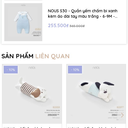
NOUS S30 - Quần yếm chấm bi xanh
kèm áo dài tay màu trắng - 6-9M -
SS26.T5C
255.500₫
365.000₫
SẢN PHẨM
LIÊN QUAN
- 10%
- 10%