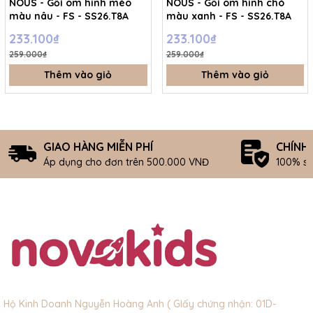
NOUS - Gối ôm hình mèo
NOUS - Gối ôm hình chó
màu nâu - FS - SS26.T8A
màu xanh - FS - SS26.T8A
233.100₫
233.100₫
259.000₫
259.000₫
Thêm vào giỏ
Thêm vào giỏ
GIAO HÀNG MIỄN PHÍ
CHÍNH
Áp dụng cho đơn trên 500.000 VNĐ
100% s
Hộ Kinh Doanh Nguyễn Hoàng Anh ( GIấy chứng nhận: 01D-