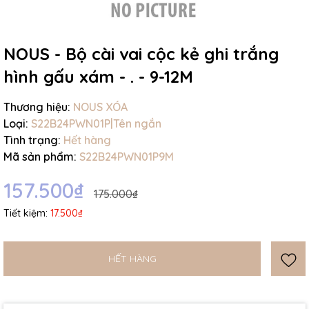
NOUS - Bộ cài vai cộc kẻ ghi trắng
hình gấu xám - . - 9-12M
Mã giảm giá:
Thương hiệu:
NOUS XÓA
Loại:
S22B24PWN01P|Tên ngắn
Ngày hết hạn:
Tình trạng:
Hết hàng
Mã sản phẩm:
S22B24PWN01P9M
Điều kiện:
157.500₫
175.000₫
Tiết kiệm:
17.500₫
HẾT HÀNG