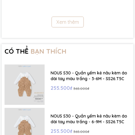
- Size 12 - 18m:( Viết tắt: 12M) chiều cao: 79cm ~ cân nặng: 10 -
11.5Kg
Xem thêm
- Size 18 - 24m:( Viết tắt: 18M) chiều cao: 86cm ~ cân nặng: 11.5 -
13Kg
- Size 2 - 3Y: ( Viết tắt: 2Y) chiều cao: 86 - 96cm ~ cân nặng: 13 -
15Kg
CÓ THỂ
BẠN THÍCH
- Size 3 - 4Y: ( Viết tắt: 3Y) chiều cao: 96 - 106cm ~ cân nặng: 15 -
17Kg
NOUS S30 - Quần yếm kẻ nâu kèm áo
- Size 4 - 5Y: ( Viết tắt: 4Y) chiều cao: 107 - 114cm ~ cân nặng: 17
dài tay màu trắng - 3-6M - SS26.T5C
- 19Kg
255.500₫
365.000₫
- Size 5 - 6Y: ( Viết tắt: 5Y) chiều cao: 114 - 122cm ~ cân nặng: 19
- 22Kg
NOUS S30 - Quần yếm kẻ nâu kèm áo
☁️ Bảng Size Mũ, Giày và Phụ kiện :
dài tay màu trắng - 6-9M - SS26.T5C
255.500₫
365.000₫
- NB : Dưới 6 kg