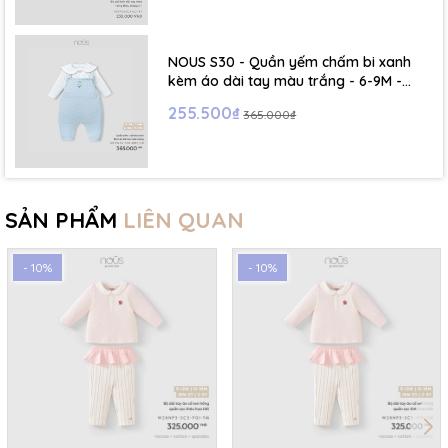
NOUS S30 - Quần yếm chấm bi xanh
kèm áo dài tay màu trắng - 6-9M -
SS26.T5C
255.500₫
365.000₫
SẢN PHẨM
LIÊN QUAN
- 10%
- 10%