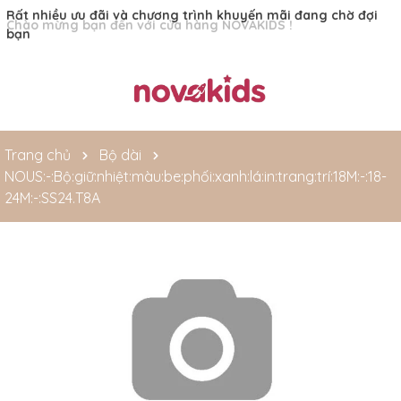
Rất nhiều ưu đãi và chương trình khuyến mãi đang chờ đợi
bạn
Trang chủ
Bộ dài
NOUS:-:Bộ:giữ:nhiệt:màu:be:phối:xanh:lá:in:trang:trí:18M:-:18-
24M:-:SS24.T8A