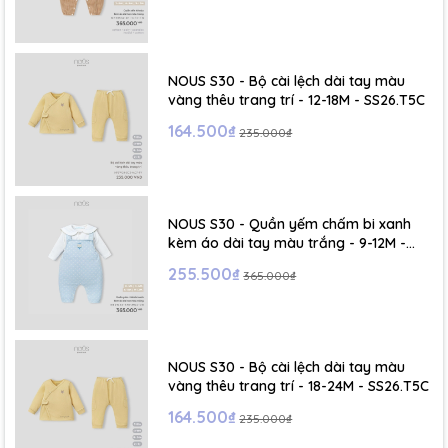
- Size S: 0-6 tháng
- Size M : 6-12 tháng
NOUS S30 - Bộ cài lệch dài tay màu
vàng thêu trang trí - 12-18M - SS26.T5C
- Size L : 12-24 tháng
164.500₫
235.000₫
- Size XL :2- 6 tuổi
NOUS S30 - Quần yếm chấm bi xanh
kèm áo dài tay màu trắng - 9-12M -
SS26.T5C
255.500₫
365.000₫
NOUS S30 - Bộ cài lệch dài tay màu
vàng thêu trang trí - 18-24M - SS26.T5C
164.500₫
235.000₫