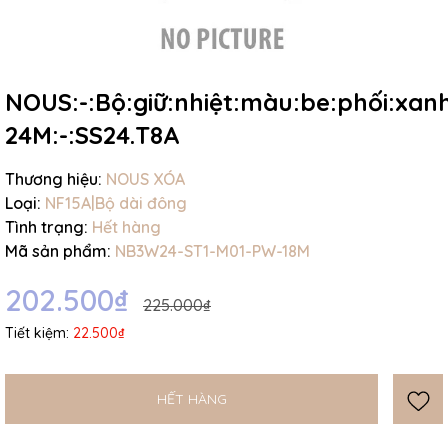
NOUS:-:Bộ:giữ:nhiệt:màu:be:phối:xanh:l
24M:-:SS24.T8A
Mã giảm giá:
Thương hiệu:
NOUS XÓA
Ngày hết hạn:
Loại:
NF15A|Bộ dài đông
Tình trạng:
Hết hàng
Điều kiện:
Mã sản phẩm:
NB3W24-ST1-M01-PW-18M
202.500₫
225.000₫
Tiết kiệm:
22.500₫
HẾT HÀNG