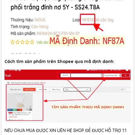
Cách tìm sản phẩm trên Shopee qua mã định danh:
NẾU CHƯA MUA ĐƯỢC XIN LIÊN HỆ SHOP ĐỂ ĐƯỢC HỖ TRỢ 1:1