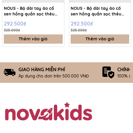
NOUS - Bộ dài tay áo cổ
NOUS - Bộ dài tay áo cổ
sen hồng quần sọc thêu
sen hồng quần sọc thêu
họa tiết - 2-3Y - SS26.T8A
họa tiết - 12-18M - SS26.T8A
292.500₫
292.500₫
325.000₫
325.000₫
Thêm vào giỏ
Thêm vào giỏ
GIAO HÀNG MIỄN PHÍ
CHÍNH
Áp dụng cho đơn trên 500.000 VNĐ
100% s