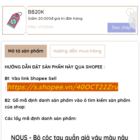
BB20K
Giảm 20.000đ giá trị đơn hàng
HSD: 1/1/2024
Sao chép
Mô tả sản phẩm
Hướng dẫn mua hàng
HƯỚNG DẪN ĐẶT SẢN PHẨM NÀY QUA SHOPEE :
B1: Vào link Shopee Sell
https://s.shopee.vn/40OCT22Zru
:
B2: Gõ mã định danh sản phẩm vào ô tìm kiếm sản phẩm
của shop:
Các lấy mã định danh sản phẩm: