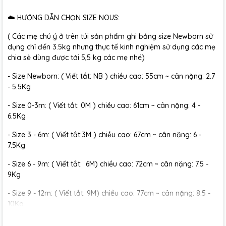
☁️ HƯỚNG DẪN CHỌN SIZE NOUS:
( Các mẹ chú ý ở trên túi sản phẩm ghi bảng size Newborn sử
dụng chỉ đến 3.5kg nhưng thực tế kinh nghiệm sử dụng các mẹ
chia sẻ dùng được tới 5,5 kg các mẹ nhé)
- Size Newborn: ( Viết tắt: NB ) chiều cao: 55cm ~ cân nặng: 2.7
- 5.5Kg
- Size 0-3m: ( Viết tắt: 0M ) chiều cao: 61cm ~ cân nặng: 4 -
6.5Kg
- Size 3 - 6m: ( Viết tắt:3M ) chiều cao: 67cm ~ cân nặng: 6 -
7.5Kg
- Size 6 - 9m: ( Viết tắt: 6M) chiều cao: 72cm ~ cân nặng: 7.5 -
9Kg
- Size 9 - 12m: ( Viết tắt: 9M) chiều cao: 77cm ~ cân nặng: 8.5 -
10Kg
- Size 12 - 18m:( Viết tắt: 12M) chiều cao: 79cm ~ cân nặng: 10 -