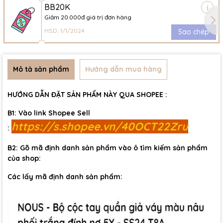
BB20K
Giảm 20.000đ giá trị đơn hàng
HSD: 1/1/2024
Sao chép
Mô tả sản phẩm
Hướng dẫn mua hàng
HƯỚNG DẪN ĐẶT SẢN PHẨM NÀY QUA SHOPEE :
B1: Vào link Shopee Sell
https://s.shopee.vn/40OCT22Zru
:
B2: Gõ mã định danh sản phẩm vào ô tìm kiếm sản phẩm
của shop:
Các lấy mã định danh sản phẩm: