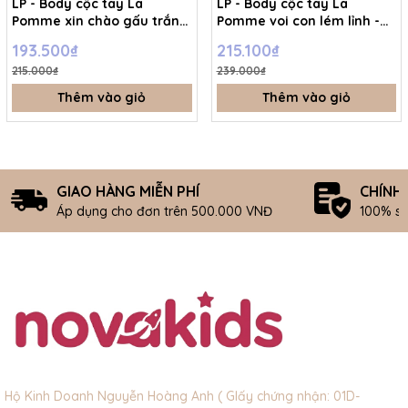
LP - Body cộc tay La
LP - Body cộc tay La
Pomme xin chào gấu trắng
Pomme voi con lém lỉnh -
- Be - 3-6M - SS26.T7A
Xanh - 12-18M - SS26.T7A
193.500₫
215.100₫
215.000₫
239.000₫
Thêm vào giỏ
Thêm vào giỏ
GIAO HÀNG MIỄN PHÍ
CHÍNH
Áp dụng cho đơn trên 500.000 VNĐ
100% s
Hộ Kinh Doanh Nguyễn Hoàng Anh ( GIấy chứng nhận: 01D-