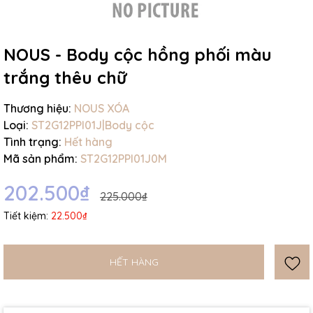
NOUS - Body cộc hồng phối màu
trắng thêu chữ
Mã giảm giá:
Thương hiệu:
NOUS XÓA
Loại:
ST2G12PPI01J|Body cộc
Ngày hết hạn:
Tình trạng:
Hết hàng
Mã sản phẩm:
ST2G12PPI01J0M
Điều kiện:
202.500₫
225.000₫
Tiết kiệm:
22.500₫
HẾT HÀNG