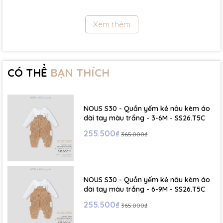
11.5Kg
Xem thêm
- Size 18 - 24m:( Viết tắt: 18M) chiều cao: 86cm ~ cân nặng: 11.5 -
13Kg
- Size 2 - 3Y: ( Viết tắt: 2Y) chiều cao: 86 - 96cm ~ cân nặng: 13 -
15Kg
CÓ THỂ
BẠN THÍCH
- Size 3 - 4Y: ( Viết tắt: 3Y) chiều cao: 96 - 106cm ~ cân nặng: 15 -
17Kg
NOUS S30 - Quần yếm kẻ nâu kèm áo
- Size 4 - 5Y: ( Viết tắt: 4Y) chiều cao: 107 - 114cm ~ cân nặng: 17
dài tay màu trắng - 3-6M - SS26.T5C
- 19Kg
255.500₫
365.000₫
- Size 5 - 6Y: ( Viết tắt: 5Y) chiều cao: 114 - 122cm ~ cân nặng: 19
- 22Kg
NOUS S30 - Quần yếm kẻ nâu kèm áo
☁️ Bảng Size Mũ, Giày và Phụ kiện :
dài tay màu trắng - 6-9M - SS26.T5C
255.500₫
365.000₫
- NB : Dưới 6 kg