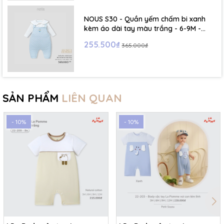
NOUS S30 - Quần yếm chấm bi xanh
kèm áo dài tay màu trắng - 6-9M -
SS26.T5C
255.500₫
365.000₫
SẢN PHẨM
LIÊN QUAN
- 10%
- 10%