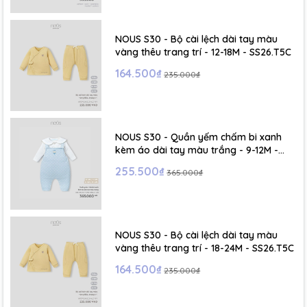
- Size S: 0-6 tháng
- Size M : 6-12 tháng
NOUS S30 - Bộ cài lệch dài tay màu
vàng thêu trang trí - 12-18M - SS26.T5C
- Size L : 12-24 tháng
164.500₫
235.000₫
- Size XL :2- 6 tuổi
NOUS S30 - Quần yếm chấm bi xanh
kèm áo dài tay màu trắng - 9-12M -
SS26.T5C
255.500₫
365.000₫
NOUS S30 - Bộ cài lệch dài tay màu
vàng thêu trang trí - 18-24M - SS26.T5C
164.500₫
235.000₫