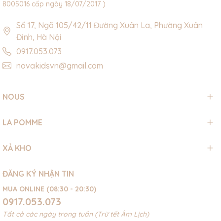
8005016 cấp ngày 18/07/2017 )
Số 17, Ngõ 105/42/11 Đường Xuân La, Phường Xuân
Đỉnh, Hà Nội
0917.053.073
novakidsvn@gmail.com
NOUS
LA POMME
XẢ KHO
ĐĂNG KÝ NHẬN TIN
MUA ONLINE (08:30 - 20:30)
0917.053.073
Tất cả các ngày trong tuần (Trừ tết Âm Lịch)