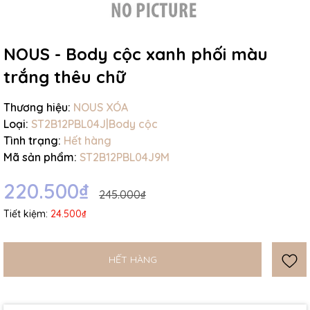
NOUS - Body cộc xanh phối màu
trắng thêu chữ
Mã giảm giá:
Thương hiệu:
NOUS XÓA
Loại:
ST2B12PBL04J|Body cộc
Ngày hết hạn:
Tình trạng:
Hết hàng
Mã sản phẩm:
ST2B12PBL04J9M
Điều kiện:
220.500₫
245.000₫
Tiết kiệm:
24.500₫
HẾT HÀNG