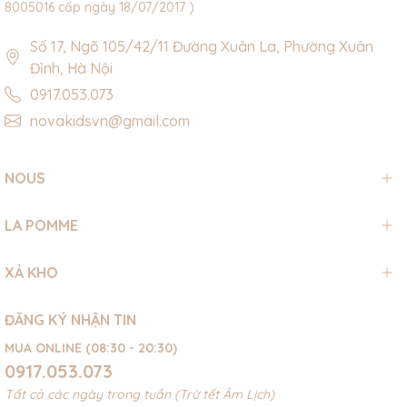
8005016 cấp ngày 18/07/2017 )
Số 17, Ngõ 105/42/11 Đường Xuân La, Phường Xuân
Đỉnh, Hà Nội
0917.053.073
novakidsvn@gmail.com
NOUS
LA POMME
XẢ KHO
ĐĂNG KÝ NHẬN TIN
MUA ONLINE (08:30 - 20:30)
0917.053.073
Tất cả các ngày trong tuần (Trừ tết Âm Lịch)