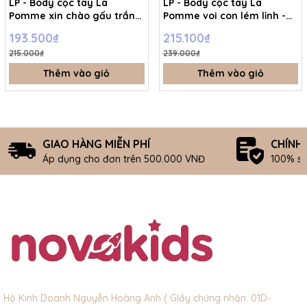
LP - Body cộc tay La
LP - Body cộc tay La
Pomme xin chào gấu trắng
Pomme voi con lém lỉnh -
- Be - 3-6M - SS26.T7A
Xanh - 12-18M - SS26.T7A
193.500₫
215.100₫
215.000₫
239.000₫
Thêm vào giỏ
Thêm vào giỏ
GIAO HÀNG MIỄN PHÍ
CHÍNH
Áp dụng cho đơn trên 500.000 VNĐ
100% s
Hộ Kinh Doanh Nguyễn Hoàng Anh ( GIấy chứng nhận: 01D-