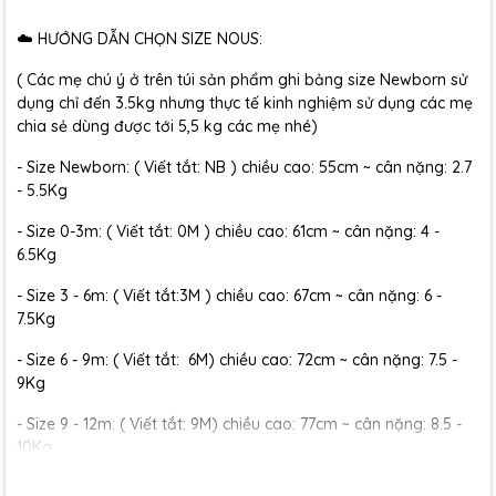
☁️ HƯỚNG DẪN CHỌN SIZE NOUS:
( Các mẹ chú ý ở trên túi sản phẩm ghi bảng size Newborn sử
dụng chỉ đến 3.5kg nhưng thực tế kinh nghiệm sử dụng các mẹ
chia sẻ dùng được tới 5,5 kg các mẹ nhé)
- Size Newborn: ( Viết tắt: NB ) chiều cao: 55cm ~ cân nặng: 2.7
- 5.5Kg
- Size 0-3m: ( Viết tắt: 0M ) chiều cao: 61cm ~ cân nặng: 4 -
6.5Kg
- Size 3 - 6m: ( Viết tắt:3M ) chiều cao: 67cm ~ cân nặng: 6 -
7.5Kg
- Size 6 - 9m: ( Viết tắt: 6M) chiều cao: 72cm ~ cân nặng: 7.5 -
9Kg
- Size 9 - 12m: ( Viết tắt: 9M) chiều cao: 77cm ~ cân nặng: 8.5 -
10Kg
- Size 12 - 18m:( Viết tắt: 12M) chiều cao: 79cm ~ cân nặng: 10 -