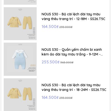
- Size S: 0-6 tháng
- Size M : 6-12 tháng
NOUS S30 - Bộ cài lệch dài tay màu
vàng thêu trang trí - 12-18M - SS26.T5C
- Size L : 12-24 tháng
164.500₫
235.000₫
- Size XL :2- 6 tuổi
NOUS S30 - Quần yếm chấm bi xanh
kèm áo dài tay màu trắng - 9-12M -
SS26.T5C
255.500₫
365.000₫
NOUS S30 - Bộ cài lệch dài tay màu
vàng thêu trang trí - 18-24M - SS26.T5C
164.500₫
235.000₫