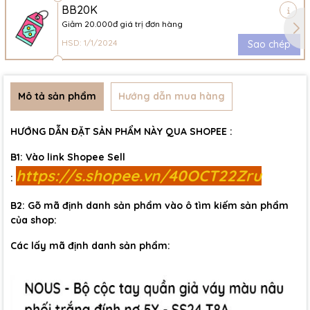
BB20K
Giảm 20.000đ giá trị đơn hàng
HSD: 1/1/2024
Sao chép
Mô tả sản phẩm
Hướng dẫn mua hàng
HƯỚNG DẪN ĐẶT SẢN PHẨM NÀY QUA SHOPEE :
B1: Vào link Shopee Sell
https://s.shopee.vn/40OCT22Zru
:
B2: Gõ mã định danh sản phẩm vào ô tìm kiếm sản phẩm
của shop:
Các lấy mã định danh sản phẩm: