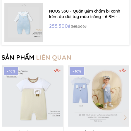
NOUS S30 - Quần yếm chấm bi xanh
kèm áo dài tay màu trắng - 6-9M -
SS26.T5C
255.500₫
365.000₫
SẢN PHẨM
LIÊN QUAN
- 10%
- 10%