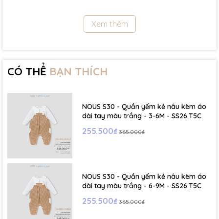
11.5Kg
Xem thêm
- Size 18 - 24m:( Viết tắt: 18M) chiều cao: 86cm ~ cân nặng: 11.5 -
13Kg
- Size 2 - 3Y: ( Viết tắt: 2Y) chiều cao: 86 - 96cm ~ cân nặng: 13 -
15Kg
CÓ THỂ
BẠN THÍCH
- Size 3 - 4Y: ( Viết tắt: 3Y) chiều cao: 96 - 106cm ~ cân nặng: 15 -
17Kg
NOUS S30 - Quần yếm kẻ nâu kèm áo
- Size 4 - 5Y: ( Viết tắt: 4Y) chiều cao: 107 - 114cm ~ cân nặng: 17
dài tay màu trắng - 3-6M - SS26.T5C
- 19Kg
255.500₫
365.000₫
- Size 5 - 6Y: ( Viết tắt: 5Y) chiều cao: 114 - 122cm ~ cân nặng: 19
- 22Kg
NOUS S30 - Quần yếm kẻ nâu kèm áo
☁️ Bảng Size Mũ, Giày và Phụ kiện :
dài tay màu trắng - 6-9M - SS26.T5C
255.500₫
365.000₫
- NB : Dưới 6 kg