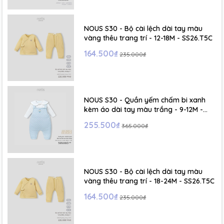
- Size S: 0-6 tháng
- Size M : 6-12 tháng
NOUS S30 - Bộ cài lệch dài tay màu
vàng thêu trang trí - 12-18M - SS26.T5C
- Size L : 12-24 tháng
164.500₫
235.000₫
- Size XL :2- 6 tuổi
NOUS S30 - Quần yếm chấm bi xanh
kèm áo dài tay màu trắng - 9-12M -
SS26.T5C
255.500₫
365.000₫
NOUS S30 - Bộ cài lệch dài tay màu
vàng thêu trang trí - 18-24M - SS26.T5C
164.500₫
235.000₫