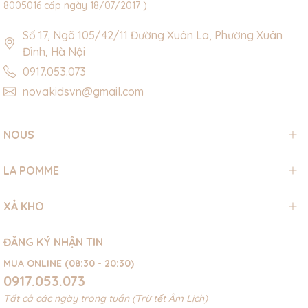
8005016 cấp ngày 18/07/2017 )
Số 17, Ngõ 105/42/11 Đường Xuân La, Phường Xuân
Đỉnh, Hà Nội
0917.053.073
novakidsvn@gmail.com
NOUS
LA POMME
XẢ KHO
ĐĂNG KÝ NHẬN TIN
MUA ONLINE (08:30 - 20:30)
0917.053.073
Tất cả các ngày trong tuần (Trừ tết Âm Lịch)