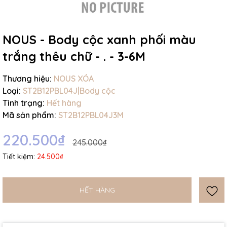
NOUS - Body cộc xanh phối màu
trắng thêu chữ - . - 3-6M
Mã giảm giá:
Thương hiệu:
NOUS XÓA
Loại:
ST2B12PBL04J|Body cộc
Ngày hết hạn:
Tình trạng:
Hết hàng
Mã sản phẩm:
ST2B12PBL04J3M
Điều kiện:
220.500₫
245.000₫
Tiết kiệm:
24.500₫
HẾT HÀNG