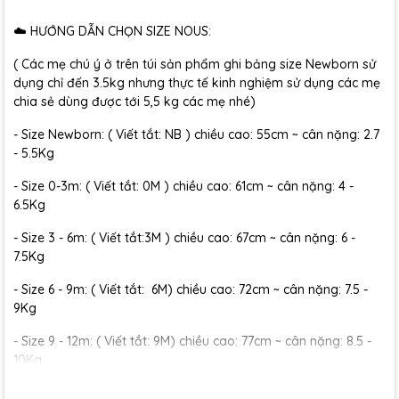
☁️ HƯỚNG DẪN CHỌN SIZE NOUS:
( Các mẹ chú ý ở trên túi sản phẩm ghi bảng size Newborn sử
dụng chỉ đến 3.5kg nhưng thực tế kinh nghiệm sử dụng các mẹ
chia sẻ dùng được tới 5,5 kg các mẹ nhé)
- Size Newborn: ( Viết tắt: NB ) chiều cao: 55cm ~ cân nặng: 2.7
- 5.5Kg
- Size 0-3m: ( Viết tắt: 0M ) chiều cao: 61cm ~ cân nặng: 4 -
6.5Kg
- Size 3 - 6m: ( Viết tắt:3M ) chiều cao: 67cm ~ cân nặng: 6 -
7.5Kg
- Size 6 - 9m: ( Viết tắt: 6M) chiều cao: 72cm ~ cân nặng: 7.5 -
9Kg
- Size 9 - 12m: ( Viết tắt: 9M) chiều cao: 77cm ~ cân nặng: 8.5 -
10Kg
- Size 12 - 18m:( Viết tắt: 12M) chiều cao: 79cm ~ cân nặng: 10 -