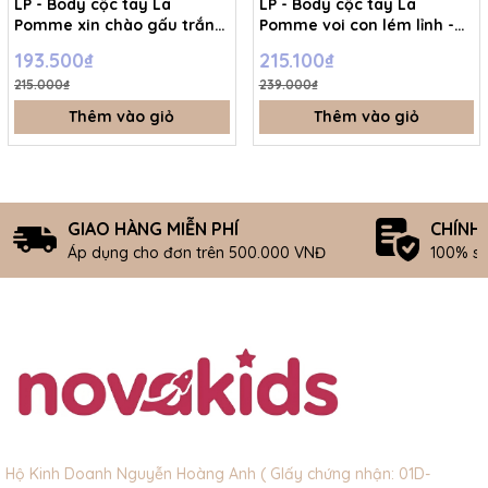
LP - Body cộc tay La
LP - Body cộc tay La
Pomme xin chào gấu trắng
Pomme voi con lém lỉnh -
- Be - 3-6M - SS26.T7A
Xanh - 12-18M - SS26.T7A
193.500₫
215.100₫
215.000₫
239.000₫
Thêm vào giỏ
Thêm vào giỏ
GIAO HÀNG MIỄN PHÍ
CHÍNH
Áp dụng cho đơn trên 500.000 VNĐ
100% s
Hộ Kinh Doanh Nguyễn Hoàng Anh ( GIấy chứng nhận: 01D-