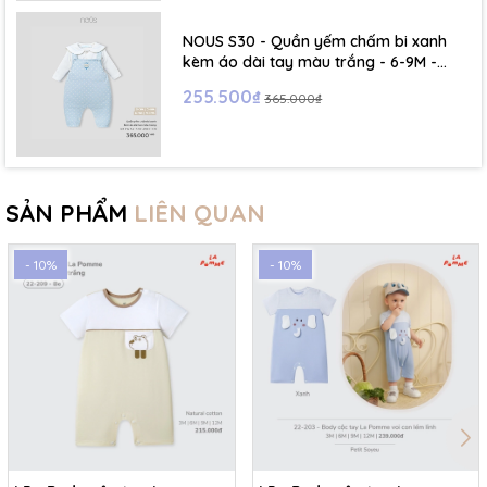
NOUS S30 - Quần yếm chấm bi xanh
kèm áo dài tay màu trắng - 6-9M -
SS26.T5C
255.500₫
365.000₫
SẢN PHẨM
LIÊN QUAN
- 10%
- 10%