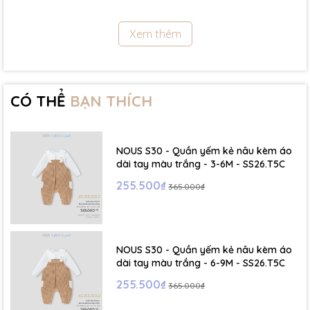
11.5Kg
Xem thêm
- Size 18 - 24m:( Viết tắt: 18M) chiều cao: 86cm ~ cân nặng: 11.5 -
13Kg
- Size 2 - 3Y: ( Viết tắt: 2Y) chiều cao: 86 - 96cm ~ cân nặng: 13 -
15Kg
CÓ THỂ
BẠN THÍCH
- Size 3 - 4Y: ( Viết tắt: 3Y) chiều cao: 96 - 106cm ~ cân nặng: 15 -
17Kg
NOUS S30 - Quần yếm kẻ nâu kèm áo
- Size 4 - 5Y: ( Viết tắt: 4Y) chiều cao: 107 - 114cm ~ cân nặng: 17
dài tay màu trắng - 3-6M - SS26.T5C
- 19Kg
255.500₫
365.000₫
- Size 5 - 6Y: ( Viết tắt: 5Y) chiều cao: 114 - 122cm ~ cân nặng: 19
- 22Kg
NOUS S30 - Quần yếm kẻ nâu kèm áo
☁️ Bảng Size Mũ, Giày và Phụ kiện :
dài tay màu trắng - 6-9M - SS26.T5C
255.500₫
365.000₫
- NB : Dưới 6 kg