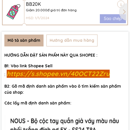
BB20K
Giảm 20.000đ giá trị đơn hàng
HSD: 1/1/2024
Sao chép
Mô tả sản phẩm
Hướng dẫn mua hàng
HƯỚNG DẪN ĐẶT SẢN PHẨM NÀY QUA SHOPEE :
B1: Vào link Shopee Sell
https://s.shopee.vn/40OCT22Zru
:
B2: Gõ mã định danh sản phẩm vào ô tìm kiếm sản phẩm
của shop:
Các lấy mã định danh sản phẩm: