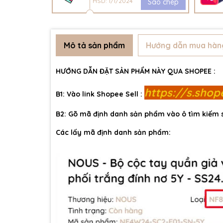
HSD: 1/1/2024
Sao chép
Mô tả sản phẩm
Hướng dẫn mua hàn
HƯỚNG DẪN ĐẶT SẢN PHẨM NÀY QUA SHOPEE :
https://s.sho
B1: Vào link Shopee Sell :
B2: Gõ mã định danh sản phẩm vào ô tìm kiếm
Các lấy mã định danh sản phẩm: