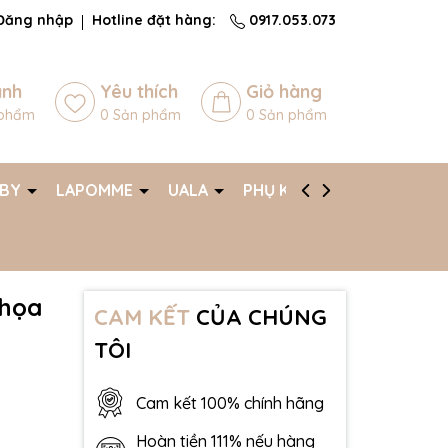
Đăng nhập
Hotline đặt hàng:
0917.053.073
ánh
Yêu thích
Giỏ hàng
phẩm
0
Sản phẩm
0
Sản phẩm
ABY
LAPOMME
UALA
PHỤ KIỆN
AFF
 họa
CAM KẾT
CỦA CHÚNG
TÔI
Cam kết 100% chính hãng
Hoàn tiền 111% nếu hàng