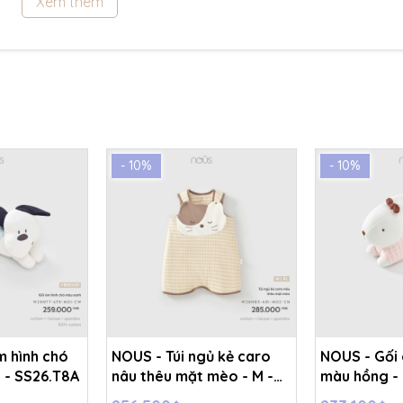
Xem thêm
- 10%
- 10%
m hình chó
NOUS - Túi ngủ kẻ caro
NOUS - Gối 
 - SS26.T8A
nâu thêu mặt mèo - M -
màu hồng - 
SS26.T8A