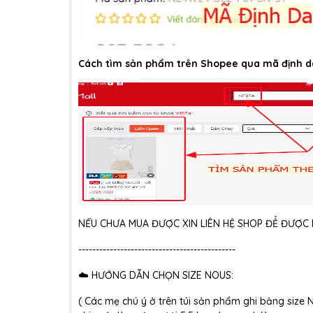
Cách tìm sản phẩm trên Shopee qua mã định d
NẾU CHƯA MUA ĐƯỢC XIN LIÊN HỆ SHOP ĐỂ ĐƯỢC H
---------------------------------------------
☁️ HƯỚNG DẪN CHỌN SIZE NOUS:
( Các mẹ chú ý ở trên túi sản phẩm ghi bảng size