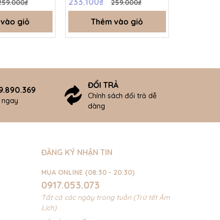
233.100₫
238.500
259.000₫
259.000₫
vào giỏ
Thêm vào giỏ
Thê
ĐỔI TRẢ
9.890.369
Chính sách đổi trả dễ
ợ ngay
dàng
ĐĂNG KÝ NHẬN TIN
MUA ONLINE (08:30 - 20:30)
0917.053.073
Tất cả các ngày trong tuần (Trừ tết Âm
Lịch)