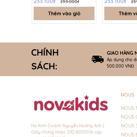
233.100₫
233.100₫
259.000₫
25
Thêm vào giỏ
Thêm v
CHÍNH
GIAO HÀNG M
Áp dụng cho đ
SÁCH:
500.000 VNĐ
NOUS
NOUS 
NOUS 
NOUS 
Hộ Kinh Doanh Nguyễn Hoàng Anh (
GIấy chứng nhận: 01D-8005016 cấp
NOUS 