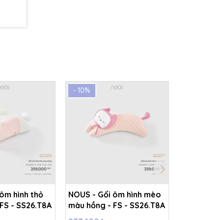
- 10%
- 10%
ôm hình thỏ
NOUS - Gối ôm hình mèo
NOUS - Tú
FS - SS26.T8A
màu hồng - FS - SS26.T8A
caro xanh 
M - SS26.