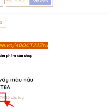
HSD: 1/1/2024
Sao chép
g
pee.vn/40OCT22Zru
 sản phẩm của shop: