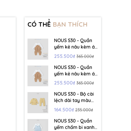
CÓ THỂ
BẠN THÍCH
NOUS S30 - Quần
yếm kẻ nâu kèm áo
dài tay màu trắng -
255.500₫
365.000₫
3-6M - SS26.T5C
NOUS S30 - Quần
yếm kẻ nâu kèm áo
dài tay màu trắng -
255.500₫
365.000₫
6-9M - SS26.T5C
NOUS S30 - Bộ cài
lệch dài tay màu
vàng thêu trang trí
164.500₫
235.000₫
- 12-18M - SS26.T5C
NOUS S30 - Quần
yếm chấm bi xanh