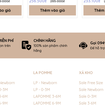
256.500₫
233.100₫
9.000₫
285.000₫
ào giỏ
Thêm vào giỏ
Thêm 
IỄN PHÍ
CHÍNH HÃNG
Gọi 094
ơn trên
100% sản phẩm chính
Để hỗ tr
hãng
LA POMME
XẢ KHO
Newborn
LP - Newborn
Sale Free Size
0-3M
LP - 0-3M
Sale Newborn
3-6M
LAPOMME 3-6M
Sale 0-3M
6-9M
LAPOMME 6-9M
Sale 3-6M