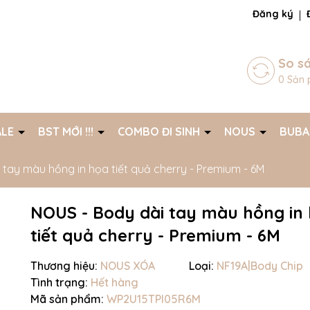
ng chờ đợi bạn
Đăng ký
So s
0
Sản 
ALE
BST MỚI !!!
COMBO ĐI SINH
NOUS
BUB
tay màu hồng in họa tiết quả cherry - Premium - 6M
NOUS - Body dài tay màu hồng in
tiết quả cherry - Premium - 6M
Thương hiệu:
NOUS XÓA
Loại:
NF19A|Body Chip
Tình trạng:
Hết hàng
Mã giảm giá:
Mã sản phẩm:
WP2U15TPI05R6M