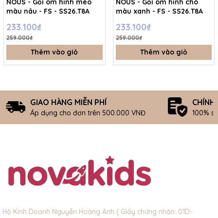
NOUS - Gối ôm hình mèo
NOUS - Gối ôm hình chó
màu nâu - FS - SS26.T8A
màu xanh - FS - SS26.T8A
233.100₫
233.100₫
259.000₫
259.000₫
Thêm vào giỏ
Thêm vào giỏ
GIAO HÀNG MIỄN PHÍ
CHÍNH
Áp dụng cho đơn trên 500.000 VNĐ
100% s
Hộ Kinh Doanh Nguyễn Hoàng Anh ( GIấy chứng nhận: 01D-