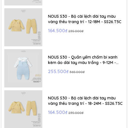
- Size S: 0-6 tháng
- Size M : 6-12 tháng
NOUS S30 - Bộ cài lệch dài tay màu
vàng thêu trang trí - 12-18M - SS26.T5C
- Size L : 12-24 tháng
164.500₫
235.000₫
- Size XL :2- 6 tuổi
NOUS S30 - Quần yếm chấm bi xanh
kèm áo dài tay màu trắng - 9-12M -
SS26.T5C
255.500₫
365.000₫
NOUS S30 - Bộ cài lệch dài tay màu
vàng thêu trang trí - 18-24M - SS26.T5C
164.500₫
235.000₫