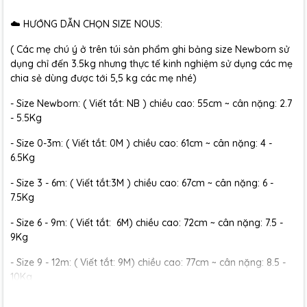
☁️ HƯỚNG DẪN CHỌN SIZE NOUS:
( Các mẹ chú ý ở trên túi sản phẩm ghi bảng size Newborn sử
dụng chỉ đến 3.5kg nhưng thực tế kinh nghiệm sử dụng các mẹ
chia sẻ dùng được tới 5,5 kg các mẹ nhé)
- Size Newborn: ( Viết tắt: NB ) chiều cao: 55cm ~ cân nặng: 2.7
- 5.5Kg
- Size 0-3m: ( Viết tắt: 0M ) chiều cao: 61cm ~ cân nặng: 4 -
6.5Kg
- Size 3 - 6m: ( Viết tắt:3M ) chiều cao: 67cm ~ cân nặng: 6 -
7.5Kg
- Size 6 - 9m: ( Viết tắt: 6M) chiều cao: 72cm ~ cân nặng: 7.5 -
9Kg
- Size 9 - 12m: ( Viết tắt: 9M) chiều cao: 77cm ~ cân nặng: 8.5 -
10Kg
- Size 12 - 18m:( Viết tắt: 12M) chiều cao: 79cm ~ cân nặng: 10 -