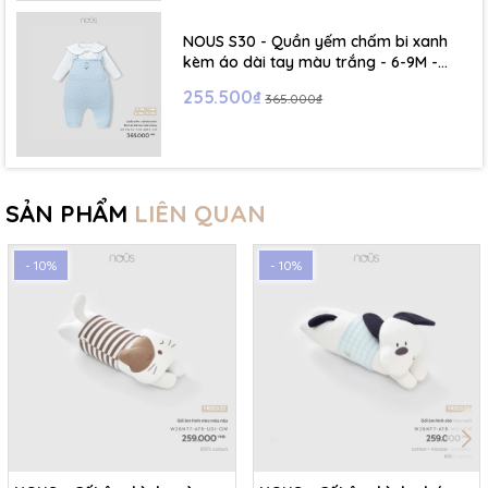
NOUS S30 - Quần yếm chấm bi xanh
kèm áo dài tay màu trắng - 6-9M -
SS26.T5C
255.500₫
365.000₫
SẢN PHẨM
LIÊN QUAN
- 10%
- 10%