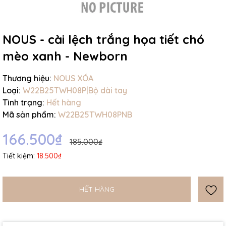
NOUS - cài lệch trắng họa tiết chó
mèo xanh - Newborn
Mã giảm giá:
Thương hiệu:
NOUS XÓA
Loại:
W22B25TWH08P|Bộ dài tay
Ngày hết hạn:
Tình trạng:
Hết hàng
Mã sản phẩm:
W22B25TWH08PNB
Điều kiện:
166.500₫
185.000₫
Tiết kiệm:
18.500₫
HẾT HÀNG