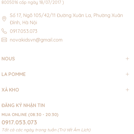
8005016 cấp ngày 18/07/2017 )
Số 17, Ngõ 105/42/11 Đường Xuân La, Phường Xuân
Đỉnh, Hà Nội
0917.053.073
novakidsvn@gmail.com
NOUS
LA POMME
XẢ KHO
ĐĂNG KÝ NHẬN TIN
MUA ONLINE (08:30 - 20:30)
0917.053.073
Tất cả các ngày trong tuần (Trừ tết Âm Lịch)