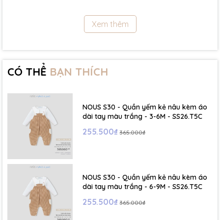
11.5Kg
Xem thêm
- Size 18 - 24m:( Viết tắt: 18M) chiều cao: 86cm ~ cân nặng: 11.5 -
13Kg
- Size 2 - 3Y: ( Viết tắt: 2Y) chiều cao: 86 - 96cm ~ cân nặng: 13 -
15Kg
CÓ THỂ
BẠN THÍCH
- Size 3 - 4Y: ( Viết tắt: 3Y) chiều cao: 96 - 106cm ~ cân nặng: 15 -
17Kg
NOUS S30 - Quần yếm kẻ nâu kèm áo
- Size 4 - 5Y: ( Viết tắt: 4Y) chiều cao: 107 - 114cm ~ cân nặng: 17
dài tay màu trắng - 3-6M - SS26.T5C
- 19Kg
255.500₫
365.000₫
- Size 5 - 6Y: ( Viết tắt: 5Y) chiều cao: 114 - 122cm ~ cân nặng: 19
- 22Kg
NOUS S30 - Quần yếm kẻ nâu kèm áo
☁️ Bảng Size Mũ, Giày và Phụ kiện :
dài tay màu trắng - 6-9M - SS26.T5C
255.500₫
365.000₫
- NB : Dưới 6 kg