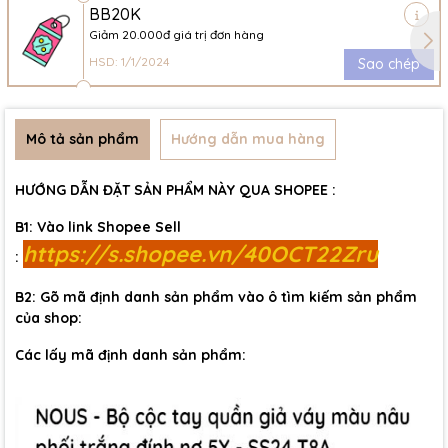
BB20K
Giảm 20.000đ giá trị đơn hàng
HSD: 1/1/2024
Sao chép
Mô tả sản phẩm
Hướng dẫn mua hàng
HƯỚNG DẪN ĐẶT SẢN PHẨM NÀY QUA SHOPEE :
B1: Vào link Shopee Sell
https://s.shopee.vn/40OCT22Zru
:
B2: Gõ mã định danh sản phẩm vào ô tìm kiếm sản phẩm
của shop:
Các lấy mã định danh sản phẩm: